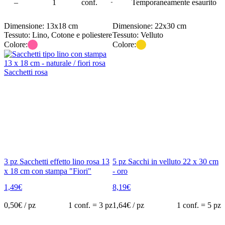
–
conf.
+
Temporaneamente esaurito
Dimensione: 13x18 cm
Dimensione: 22x30 cm
Tessuto: Lino, Cotone e poliestere
Tessuto: Velluto
Colore:
Colore:
3 pz Sacchetti effetto lino rosa 13
5 pz Sacchi in velluto 22 x 30 cm
x 18 cm con stampa "Fiori"
- oro
1,49
€
8,19
€
0,50
€ / pz
1 conf. = 3 pz
1,64
€ / pz
1 conf. = 5 pz