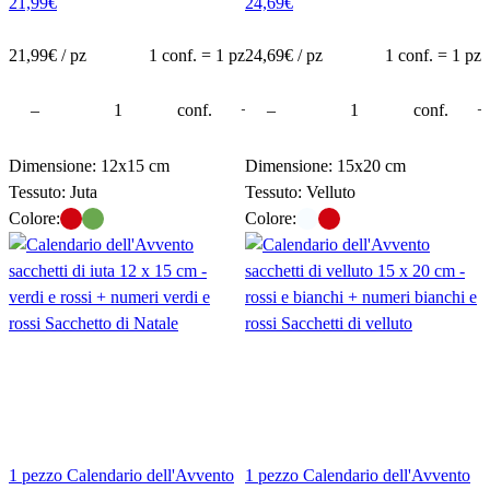
21,99
€
24,69
€
21,99
€ / pz
1 conf. = 1 pz
24,69
€ / pz
1 conf. = 1 pz
rello
–
conf.
+
–
conf.
+
Dimensione: 12x15 cm
Dimensione: 15x20 cm
Tessuto: Juta
Tessuto: Velluto
Colore:
Colore:
1 pezzo Calendario dell'Avvento
1 pezzo Calendario dell'Avvento