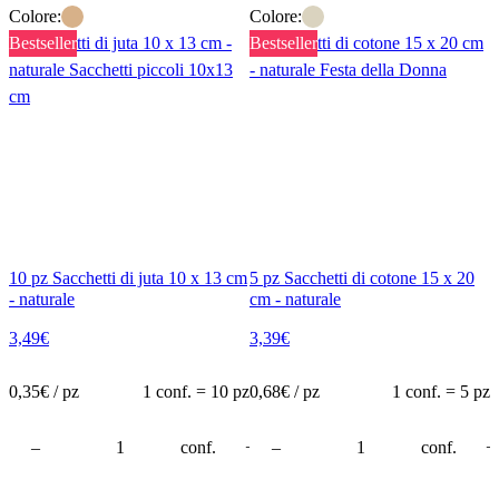
Colore:
Colore:
Bestseller
Bestseller
10 pz Sacchetti di juta 10 x 13 cm
5 pz Sacchetti di cotone 15 x 20
- naturale
cm - naturale
3,49
€
3,39
€
0,35
€ / pz
1 conf. = 10 pz
0,68
€ / pz
1 conf. = 5 pz
rello
–
conf.
+
–
conf.
+