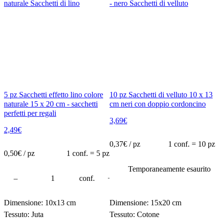
5 pz Sacchetti effetto lino colore
10 pz Sacchetti di velluto 10 x 13
naturale 15 x 20 cm - sacchetti
cm neri con doppio cordoncino
perfetti per regali
3,69
€
2,49
€
0,37
€ / pz
1 conf. = 10 pz
0,50
€ / pz
1 conf. = 5 pz
Temporaneamente esaurito
–
conf.
+
Dimensione: 10x13 cm
Dimensione: 15x20 cm
Tessuto: Juta
Tessuto: Cotone