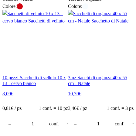
Colore:
Colore:
10 pezzi Sacchetti di velluto 10 x
3 pz Sacchi di organza 40 x 55
13 - cervo bianco
cm - Natale
8,09
€
10,39
€
0,81
€ / pz
1 conf. = 10 pz
3,46
€ / pz
1 conf. = 3 pz
rello
–
conf.
+
–
conf.
+