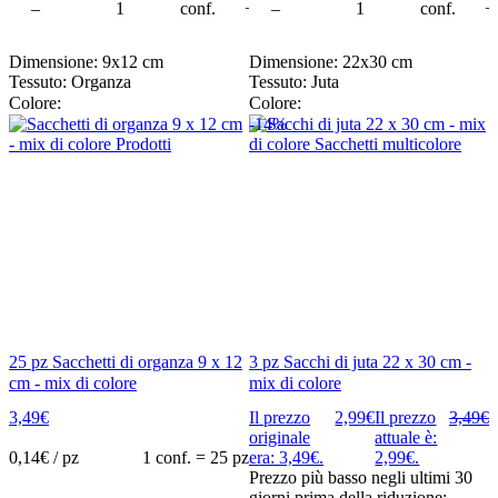
rello
–
conf.
+
–
conf.
+
Dimensione: 9x12 cm
Dimensione: 22x30 cm
Tessuto: Organza
Tessuto: Juta
Colore:
Colore:
-14%
25 pz Sacchetti di organza 9 x 12
3 pz Sacchi di juta 22 x 30 cm -
cm - mix di colore
mix di colore
3,49
€
Il prezzo
2,99
€
Il prezzo
3,49
€
originale
attuale è:
0,14
€ / pz
1 conf. = 25 pz
era: 3,49€.
2,99€.
Prezzo più basso negli ultimi 30
giorni prima della riduzione: