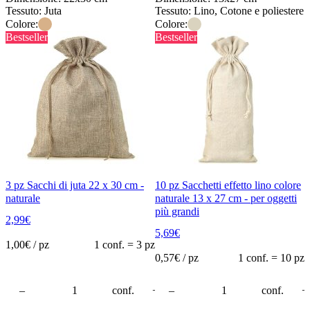
Tessuto: Juta
Tessuto: Lino, Cotone e poliestere
Colore:
Colore:
Bestseller
Bestseller
3 pz Sacchi di juta 22 x 30 cm -
10 pz Sacchetti effetto lino colore
naturale
naturale 13 x 27 cm - per oggetti
più grandi
2,99
€
5,69
€
1,00
€ / pz
1 conf. = 3 pz
0,57
€ / pz
1 conf. = 10 pz
rello
–
conf.
+
–
conf.
+