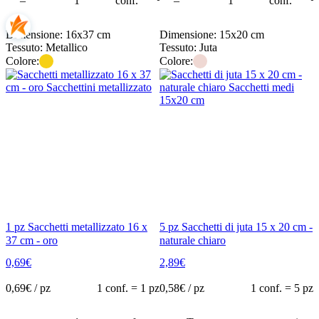
rello
–
conf.
+
–
conf.
+
Dimensione: 16x37 cm
Dimensione: 15x20 cm
Tessuto: Metallico
Tessuto: Juta
Colore:
Colore:
1 pz Sacchetti metallizzato 16 x
5 pz Sacchetti di juta 15 x 20 cm -
37 cm - oro
naturale chiaro
0,69
€
2,89
€
0,69
€ / pz
1 conf. = 1 pz
0,58
€ / pz
1 conf. = 5 pz