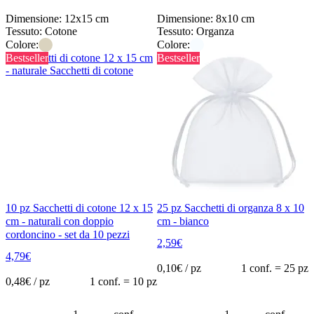
Dimensione: 12x15 cm
Dimensione: 8x10 cm
Tessuto: Cotone
Tessuto: Organza
Colore:
Colore:
Bestseller
Bestseller
10 pz Sacchetti di cotone 12 x 15
25 pz Sacchetti di organza 8 x 10
cm - naturali con doppio
cm - bianco
cordoncino - set da 10 pezzi
2,59
€
4,79
€
0,10
€ / pz
1 conf. = 25 pz
0,48
€ / pz
1 conf. = 10 pz