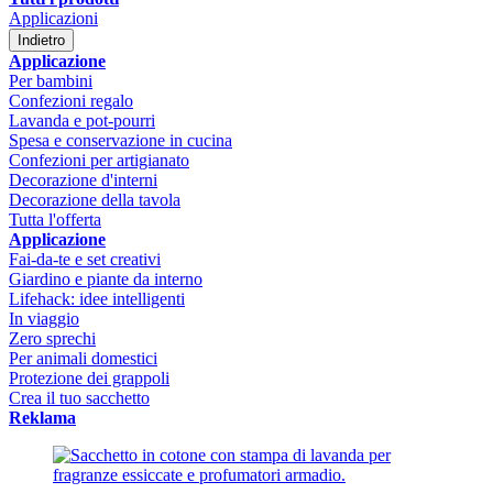
Applicazioni
Indietro
Applicazione
Per bambini
Confezioni regalo
Lavanda e pot-pourri
Spesa e conservazione in cucina
Confezioni per artigianato
Decorazione d'interni
Decorazione della tavola
Tutta l'offerta
Applicazione
Fai-da-te e set creativi
Giardino e piante da interno
Lifehack: idee intelligenti
In viaggio
Zero sprechi
Per animali domestici
Protezione dei grappoli
Crea il tuo sacchetto
Reklama