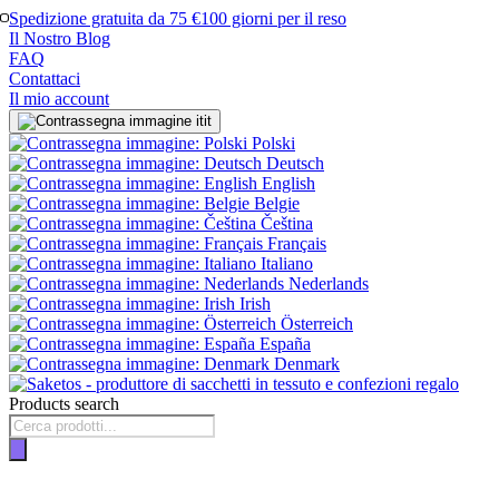
Spedizione gratuita da 75 €
100 giorni per il reso
Il Nostro Blog
FAQ
Contattaci
Il mio account
it
Polski
Deutsch
English
Belgie
Čeština
Français
Italiano
Nederlands
Irish
Österreich
España
Denmark
Products search