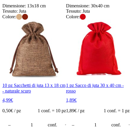
Dimensione: 13x18 cm
Dimensione: 30x40 cm
Tessuto: Juta
Tessuto: Juta
Colore:
Colore:
10 pz Sacchetti di juta 13 x 18 cm
1 pz Sacco di juta 30 x 40 cm -
- naturale scuro
rosso
4,99
€
1,89
€
0,50
€ / pz
1 conf. = 10 pz
1,89
€ / pz
1 conf. = 1 pz
rello
–
conf.
+
–
conf.
+