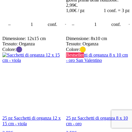
2,99
€
.
1,00
€ / pz
1 conf. = 3 pz
rello
–
conf.
+
–
conf.
+
Dimensione: 12x15 cm
Dimensione: 8x10 cm
Tessuto: Organza
Tessuto: Organza
Colore:
Colore:
Bestseller
25 pz Sacchetti di organza 12 x
25 pz Sacchetti di organza 8 x 10
15 cm - viola
cm - oro