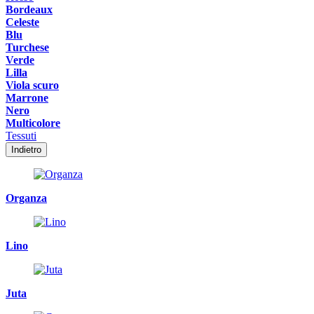
Bordeaux
Celeste
Blu
Turchese
Verde
Lilla
Viola scuro
Marrone
Nero
Multicolore
Tessuti
Indietro
Organza
Lino
Juta