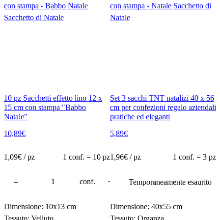
10 pz Sacchetti effetto lino 12 x
Set 3 sacchi TNT natalizi 40 x 56
15 cm con stampa "Babbo
cm per confezioni regalo aziendali
Natale"
pratiche ed eleganti
10,89
€
5,89
€
1,09
€ / pz
1 conf. = 10 pz
1,96
€ / pz
1 conf. = 3 pz
–
conf.
+
Temporaneamente esaurito
Dimensione: 10x13 cm
Dimensione: 40x55 cm
Tessuto: Velluto
Tessuto: Organza