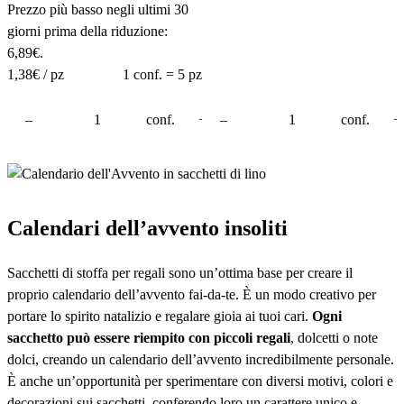
Prezzo più basso negli ultimi 30
giorni prima della riduzione:
6,89
€
.
1,38
€ / pz
1 conf. = 5 pz
rello
–
conf.
+
–
conf.
+
Calendari dell’avvento insoliti
Sacchetti di stoffa per regali sono un’ottima base per creare il
proprio calendario dell’avvento fai-da-te. È un modo creativo per
portare lo spirito natalizio e regalare gioia ai tuoi cari.
Ogni
sacchetto può essere riempito con piccoli regali
, dolcetti o note
dolci, creando un calendario dell’avvento incredibilmente personale.
È anche un’opportunità per sperimentare con diversi motivi, colori e
decorazioni sui sacchetti, conferendo loro un carattere unico e