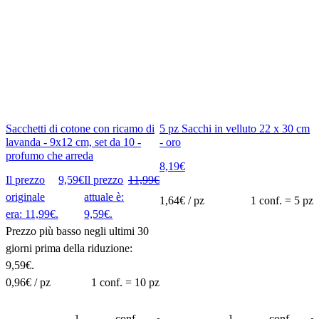
Sacchetti di cotone con ricamo di
5 pz Sacchi in velluto 22 x 30 cm
lavanda - 9x12 cm, set da 10 -
- oro
profumo che arreda
8,19
€
Il prezzo
9,59
€
Il prezzo
11,99
€
originale
attuale è:
1,64
€ / pz
1 conf. = 5 pz
era: 11,99€.
9,59€.
Prezzo più basso negli ultimi 30
giorni prima della riduzione:
9,59
€
.
0,96
€ / pz
1 conf. = 10 pz
rello
–
conf.
+
–
conf.
+