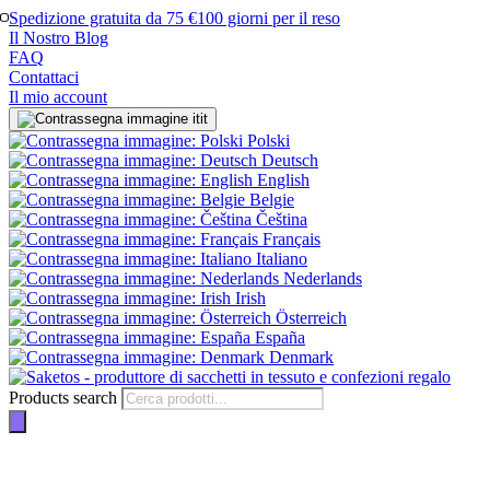
Spedizione gratuita da 75 €
100 giorni per il reso
Il Nostro Blog
FAQ
Contattaci
Il mio account
it
Polski
Deutsch
English
Belgie
Čeština
Français
Italiano
Nederlands
Irish
Österreich
España
Denmark
Products search