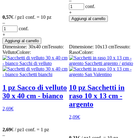
–
conf.
+
0,57
€ / pz
1 conf. = 10 pz
Aggiungi al carrello
–
conf.
+
Aggiungi al carrello
Dimensione: 30x40 cm
Tessuto:
Dimensione: 10x13 cm
Tessuto:
Velluto
Colore:
Raso
Colore:
1 pz Sacco di velluto
10 pz Sacchetti in
30 x 40 cm - bianco
raso 10 x 13 cm -
argento
2,69
€
2,09
€
2,69
€ / pz
1 conf. = 1 pz
–
0,21
€ / pz
1 conf. = 10 pz