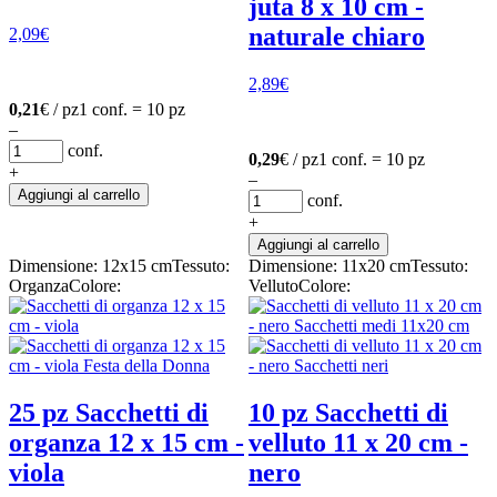
juta 8 x 10 cm -
naturale chiaro
2,09
€
2,89
€
0,21
€ / pz
1 conf. = 10 pz
–
conf.
0,29
€ / pz
1 conf. = 10 pz
+
–
Aggiungi al carrello
conf.
+
Aggiungi al carrello
Dimensione: 12x15 cm
Tessuto:
Dimensione: 11x20 cm
Tessuto:
Organza
Colore:
Velluto
Colore:
25 pz Sacchetti di
10 pz Sacchetti di
organza 12 x 15 cm -
velluto 11 x 20 cm -
viola
nero