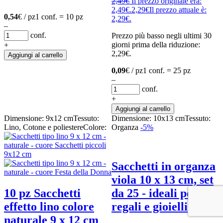
2,49
€
Il prezzo originale era:
2,49€.
2,29
€
Il prezzo attuale è:
0,54
€ / pz
1 conf. = 10 pz
2,29€.
–
conf.
Prezzo più basso negli ultimi 30
giorni prima della riduzione:
+
2,29
€
.
Aggiungi al carrello
0,09
€ / pz
1 conf. = 25 pz
–
conf.
+
Aggiungi al carrello
Dimensione: 9x12 cm
Tessuto:
Dimensione: 10x13 cm
Tessuto:
Lino, Cotone e poliestere
Colore:
Organza
-5%
Sacchetti in organza
viola 10 x 13 cm, set
10 pz Sacchetti
da 25 - ideali per
effetto lino colore
regali e gioielli
naturale 9 x 12 cm