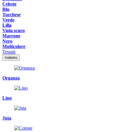
Celeste
Blu
Turchese
Verde
Lilla
Viola scuro
Marrone
Nero
Multicolore
Tessuti
Indietro
Organza
Lino
Juta