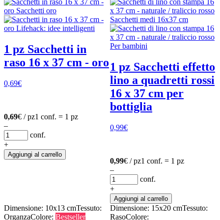
1 pz Sacchetti in
raso 16 x 37 cm - oro
1 pz Sacchetti effetto
lino a quadretti rossi
0,69
€
16 x 37 cm per
bottiglia
0,69
€ / pz
1 conf. = 1 pz
–
0,99
€
conf.
+
Aggiungi al carrello
0,99
€ / pz
1 conf. = 1 pz
–
conf.
+
Aggiungi al carrello
Dimensione: 10x13 cm
Tessuto:
Dimensione: 15x20 cm
Tessuto:
Organza
Colore:
Bestseller
Raso
Colore: