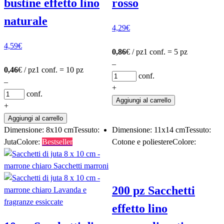
bustine effetto lino
rosso
naturale
4,29
€
4,59
€
0,86
€ / pz
1 conf. = 5 pz
–
0,46
€ / pz
1 conf. = 10 pz
conf.
–
+
conf.
Aggiungi al carrello
+
Aggiungi al carrello
Dimensione: 8x10 cm
Tessuto:
Dimensione: 11x14 cm
Tessuto:
Juta
Colore:
Bestseller
Cotone e poliestere
Colore:
200 pz Sacchetti
effetto lino