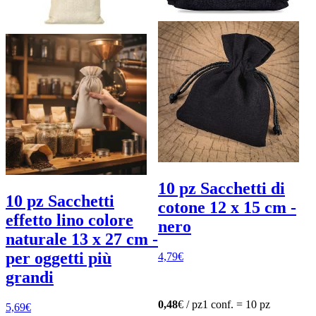
10 pz Sacchetti di
10 pz Sacchetti
cotone 12 x 15 cm -
effetto lino colore
nero
naturale 13 x 27 cm -
per oggetti più
4,79
€
grandi
0,48
€ / pz
1 conf. = 10 pz
5,69
€