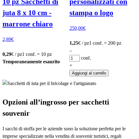
10 pz Sacchetti di
personalizzati con
juta 8 x 10 cm -
stampa o logo
marrone chiaro
250,00
€
2,89
€
1,25
€ / pz
1 conf. = 200 pz
–
0,29
€ / pz
1 conf. = 10 pz
conf.
Temporaneamente esaurito
+
Aggiungi al carrello
Opzioni all’ingrosso per sacchetti
souvenir
I sacchi di stoffa per le aziende sono la soluzione perfetta per le
imprese specializzate nella vendita di souvenir turistici, regali