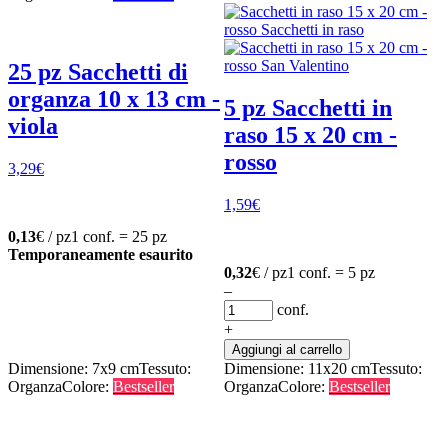
25 pz Sacchetti di
organza 10 x 13 cm -
5 pz Sacchetti in
viola
raso 15 x 20 cm -
rosso
3,29
€
1,59
€
0,13
€ / pz
1 conf. = 25 pz
Temporaneamente esaurito
0,32
€ / pz
1 conf. = 5 pz
–
conf.
+
Aggiungi al carrello
Dimensione: 7x9 cm
Tessuto:
Dimensione: 11x20 cm
Tessuto:
Organza
Colore:
Bestseller
Organza
Colore:
Bestseller