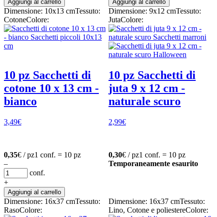
Aggiungi al carrello
Aggiungi al carrello
Dimensione: 10x13 cm
Tessuto:
Dimensione: 9x12 cm
Tessuto:
Cotone
Colore:
Juta
Colore:
10 pz Sacchetti di
10 pz Sacchetti di
cotone 10 x 13 cm -
juta 9 x 12 cm -
bianco
naturale scuro
3,49
€
2,99
€
0,35
€ / pz
1 conf. = 10 pz
0,30
€ / pz
1 conf. = 10 pz
–
Temporaneamente esaurito
conf.
+
Aggiungi al carrello
Dimensione: 16x37 cm
Tessuto:
Dimensione: 16x37 cm
Tessuto:
Raso
Colore:
Lino, Cotone e poliestere
Colore: