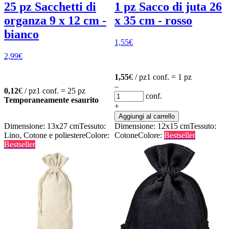
25 pz Sacchetti di
1 pz Sacco di juta 26
organza 9 x 12 cm -
x 35 cm - rosso
bianco
1,55
€
2,99
€
1,55
€ / pz
1 conf. = 1 pz
–
0,12
€ / pz
1 conf. = 25 pz
conf.
Temporaneamente esaurito
+
Aggiungi al carrello
Dimensione: 13x27 cm
Tessuto:
Dimensione: 12x15 cm
Tessuto:
Lino, Cotone e poliestere
Colore:
Cotone
Colore:
Bestseller
Bestseller