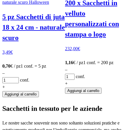
200 x Sacchetti in
velluto
5 pz Sacchetti di juta
personalizzati con
18 x 24 cm - naturale
stampa o logo
scuro
232,00
€
3,49
€
1,16
€ / pz
1 conf. = 200 pz
0,70
€ / pz
1 conf. = 5 pz
–
–
conf.
conf.
+
+
Aggiungi al carrello
Aggiungi al carrello
Sacchetti in tessuto per le aziende
Le nostre sacche souvenir non sono soltanto soluzioni pratiche e
esteticamente gradevoli per l’imballaggio commerciale, ma anche