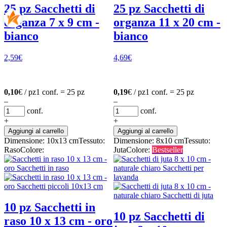
25 pz Sacchetti di
25 pz Sacchetti di
organza 7 x 9 cm -
organza 11 x 20 cm -
bianco
bianco
2,59
€
4,69
€
0,10
€ / pz
1 conf. = 25 pz
0,19
€ / pz
1 conf. = 25 pz
–
–
conf.
conf.
+
+
Aggiungi al carrello
Aggiungi al carrello
Dimensione: 10x13 cm
Tessuto:
Dimensione: 8x10 cm
Tessuto:
Raso
Colore:
Juta
Colore:
Bestseller
10 pz Sacchetti in
10 pz Sacchetti di
raso 10 x 13 cm - oro