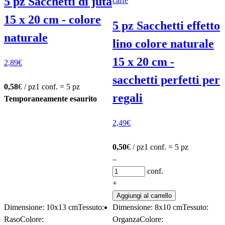
5 pz Sacchetti di juta
15 x 20 cm - colore
5 pz Sacchetti effetto
naturale
lino colore naturale
15 x 20 cm -
2,89
€
sacchetti perfetti per
0,58
€ / pz
1 conf. = 5 pz
regali
Temporaneamente esaurito
2,49
€
0,50
€ / pz
1 conf. = 5 pz
–
conf.
+
Aggiungi al carrello
Dimensione: 10x13 cm
Tessuto:
Dimensione: 8x10 cm
Tessuto:
Raso
Colore:
Organza
Colore: