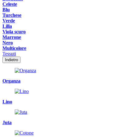
Celeste
Blu
Turchese
Verde
Lilla
Viola scuro
Marrone
Nero
Multicolore
Tessuti
Indietro
Organza
Lino
Juta