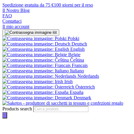
Spedizione gratuita da 75 €
100 giorni per il reso
Il Nostro Blog
FAQ
Contattaci
Il mio account
it
Polski
Deutsch
English
Belgie
Čeština
Français
Italiano
Nederlands
Irish
Österreich
España
Denmark
Products search