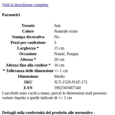
Vedi la descrizione completa
Parametri
Tessuto
Juta
Colore
Naturale scuro
Stampa decorativa
No
Pezzi per confezione
5
Larghezza *
15 cm
Occasione
Natale, Pasqua
Altezza *
20 cm
Altezza fino alla coulisse *
16 cm
* Tolleranza delle dimensioni
+/- 1 cm
Dimensione
Medio
SKU
JUT-1520-NAT-172
EAN
5902565687540
I sacchetti sono cuciti a mano, perciò le dimensioni reali possono
variare rispetto a quelle indicate di +/- 1 cm
Dettagli sulla conformità del prodotto alle normative -