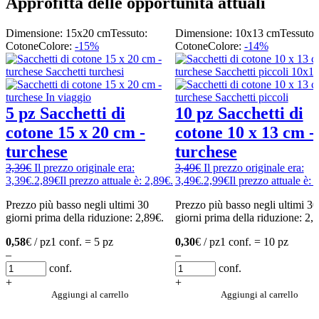
Approfitta delle opportunità attuali
Dimensione: 15x20 cm
Tessuto:
Dimensione: 10x13 cm
Tessuto:
Cotone
Colore:
-15%
Cotone
Colore:
-14%
5 pz Sacchetti di
10 pz Sacchetti di
cotone 15 x 20 cm -
cotone 10 x 13 cm -
turchese
turchese
3,39
€
Il prezzo originale era:
3,49
€
Il prezzo originale era:
3,39€.
2,89
€
Il prezzo attuale è: 2,89€.
3,49€.
2,99
€
Il prezzo attuale è: 
Prezzo più basso negli ultimi 30
Prezzo più basso negli ultimi 30
giorni prima della riduzione:
2,89
€
.
giorni prima della riduzione:
2,
0,58
€ / pz
1 conf. = 5 pz
0,30
€ / pz
1 conf. = 10 pz
–
–
conf.
conf.
+
+
Aggiungi al carrello
Aggiungi al carrello