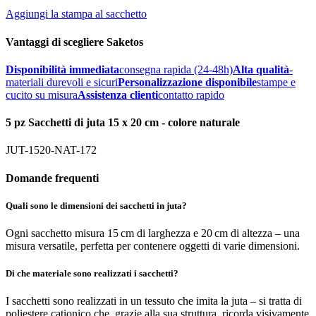
Aggiungi la stampa al sacchetto
Vantaggi di scegliere Saketos
Disponibilità immediata
consegna rapida (24-48h)
Alta qualità
-
materiali durevoli e sicuri
Personalizzazione disponibile
stampe e
cucito su misura
Assistenza clienti
contatto rapido
5 pz Sacchetti di juta 15 x 20 cm - colore naturale
JUT-1520-NAT-172
Domande frequenti
Quali sono le dimensioni dei sacchetti in juta?
Ogni sacchetto misura 15 cm di larghezza e 20 cm di altezza – una
misura versatile, perfetta per contenere oggetti di varie dimensioni.
Di che materiale sono realizzati i sacchetti?
I sacchetti sono realizzati in un tessuto che imita la juta – si tratta di
poliestere cationico che, grazie alla sua struttura, ricorda visivamente