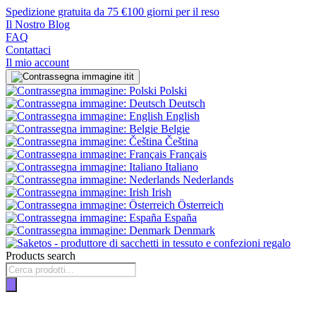
Spedizione gratuita da 75 €
100 giorni per il reso
Il Nostro Blog
FAQ
Contattaci
Il mio account
it
Polski
Deutsch
English
Belgie
Čeština
Français
Italiano
Nederlands
Irish
Österreich
España
Denmark
Products search