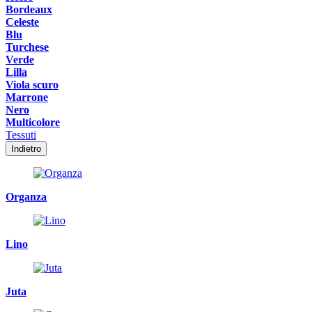
Bordeaux
Celeste
Blu
Turchese
Verde
Lilla
Viola scuro
Marrone
Nero
Multicolore
Tessuti
Indietro
Organza
Lino
Juta