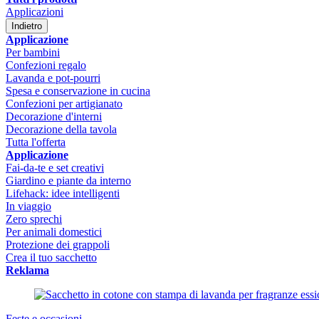
Applicazioni
Indietro
Applicazione
Per bambini
Confezioni regalo
Lavanda e pot-pourri
Spesa e conservazione in cucina
Confezioni per artigianato
Decorazione d'interni
Decorazione della tavola
Tutta l'offerta
Applicazione
Fai-da-te e set creativi
Giardino e piante da interno
Lifehack: idee intelligenti
In viaggio
Zero sprechi
Per animali domestici
Protezione dei grappoli
Crea il tuo sacchetto
Reklama
Feste e occasioni