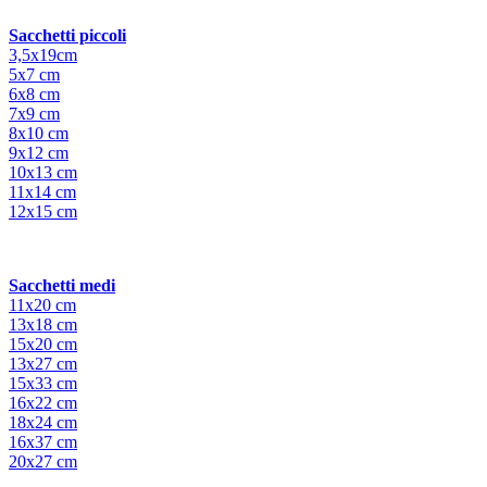
Sacchetti piccoli
3,5x19cm
5x7 cm
6x8 cm
7x9 cm
8x10 cm
9x12 cm
10x13 cm
11x14 cm
12x15 cm
Sacchetti medi
11x20 cm
13x18 cm
15x20 cm
13x27 cm
15x33 cm
16x22 cm
18x24 cm
16x37 cm
20x27 cm