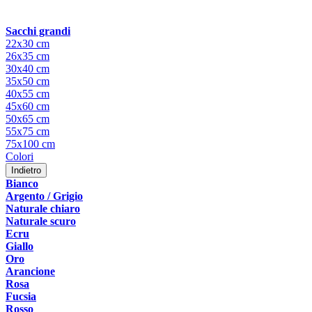
Sacchi grandi
22x30 cm
26x35 cm
30x40 cm
35x50 cm
40x55 cm
45x60 cm
50x65 cm
55x75 cm
75x100 cm
Colori
Indietro
Bianco
Argento / Grigio
Naturale chiaro
Naturale scuro
Ecru
Giallo
Oro
Arancione
Rosa
Fucsia
Rosso