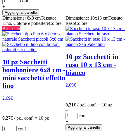
conf.
+
Aggiungi al carrello
Dimensione: 6x8 cm
Tessuto:
Dimensione: 10x13 cm
Tessuto:
Lino, Cotone e poliestere
Colore:
Raso
Colore:
Bestseller
10 pz Sacchetti in
10 pz Sacchetti
raso 10 x 13 cm -
bomboniere 6x8 cm -
bianco
mini sacchetti effetto
lino
2,09
€
2,69
€
0,21
€ / pz
1 conf. = 10 pz
–
conf.
0,27
€ / pz
1 conf. = 10 pz
+
–
Aggiungi al carrello
conf.