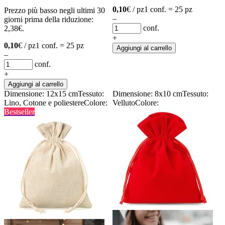
0,10
€ / pz
1 conf. = 25 pz
Prezzo più basso negli ultimi 30
–
giorni prima della riduzione:
conf.
2,38
€
.
+
0,10
€ / pz
1 conf. = 25 pz
Aggiungi al carrello
–
conf.
+
Aggiungi al carrello
Dimensione: 12x15 cm
Tessuto:
Dimensione: 8x10 cm
Tessuto:
Lino, Cotone e poliestere
Colore:
Velluto
Colore:
Bestseller