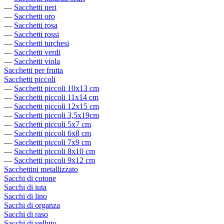
—
Sacchetti neri
—
Sacchetti oro
—
Sacchetti rosa
—
Sacchetti rossi
—
Sacchetti turchesi
—
Sacchetti verdi
—
Sacchetti viola
Sacchetti per frutta
Sacchetti piccoli
—
Sacchetti piccoli 10x13 cm
—
Sacchetti piccoli 11x14 cm
—
Sacchetti piccoli 12x15 cm
—
Sacchetti piccoli 3,5x19cm
—
Sacchetti piccoli 5x7 cm
—
Sacchetti piccoli 6x8 cm
—
Sacchetti piccoli 7x9 cm
—
Sacchetti piccoli 8x10 cm
—
Sacchetti piccoli 9x12 cm
Sacchettini metallizzato
Sacchi di cotone
Sacchi di iuta
Sacchi di lino
Sacchi di organza
Sacchi di raso
Sacchi di velluto