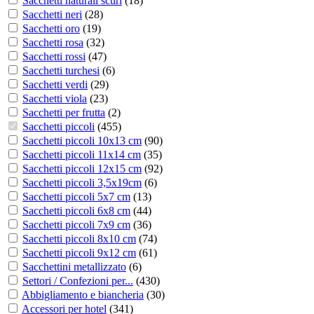
Sacchetti naturali scuri
(
18
)
Sacchetti neri
(
28
)
Sacchetti oro
(
19
)
Sacchetti rosa
(
32
)
Sacchetti rossi
(
47
)
Sacchetti turchesi
(
6
)
Sacchetti verdi
(
29
)
Sacchetti viola
(
23
)
Sacchetti per frutta
(
2
)
Sacchetti piccoli
(
455
)
Sacchetti piccoli 10x13 cm
(
90
)
Sacchetti piccoli 11x14 cm
(
35
)
Sacchetti piccoli 12x15 cm
(
92
)
Sacchetti piccoli 3,5x19cm
(
6
)
Sacchetti piccoli 5x7 cm
(
13
)
Sacchetti piccoli 6x8 cm
(
44
)
Sacchetti piccoli 7x9 cm
(
36
)
Sacchetti piccoli 8x10 cm
(
74
)
Sacchetti piccoli 9x12 cm
(
61
)
Sacchettini metallizzato
(
6
)
Settori / Confezioni per...
(
430
)
Abbigliamento e biancheria
(
30
)
Accessori per hotel
(
341
)