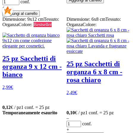
Aggiungi al carrello
conf.
+
Aggiungi al carrello
Dimensione: 9x12 cm
Tessuto:
Dimensione: 6x8 cm
Tessuto:
Organza
Colore:
Bestseller
Organza
Colore:
25 pz Sacchetti di
25 pz Sacchetti di
organza 9 x 12 cm -
organza 6 x 8 cm -
bianco
rosa chiaro
2,99
€
2,49
€
0,12
€ / pz
1 conf. = 25 pz
Temporaneamente esaurito
0,10
€ / pz
1 conf. = 25 pz
–
conf.
+