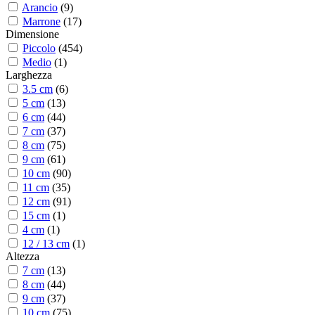
Arancio
(
9
)
Marrone
(
17
)
Dimensione
Piccolo
(
454
)
Medio
(
1
)
Larghezza
3.5 cm
(
6
)
5 cm
(
13
)
6 cm
(
44
)
7 cm
(
37
)
8 cm
(
75
)
9 cm
(
61
)
10 cm
(
90
)
11 cm
(
35
)
12 cm
(
91
)
15 cm
(
1
)
4 cm
(
1
)
12 / 13 cm
(
1
)
Altezza
7 cm
(
13
)
8 cm
(
44
)
9 cm
(
37
)
10 cm
(
75
)