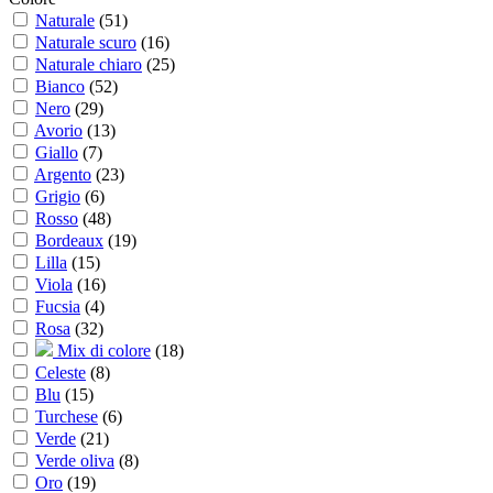
Naturale
(
51
)
Naturale scuro
(
16
)
Naturale chiaro
(
25
)
Bianco
(
52
)
Nero
(
29
)
Avorio
(
13
)
Giallo
(
7
)
Argento
(
23
)
Grigio
(
6
)
Rosso
(
48
)
Bordeaux
(
19
)
Lilla
(
15
)
Viola
(
16
)
Fucsia
(
4
)
Rosa
(
32
)
Mix di colore
(
18
)
Celeste
(
8
)
Blu
(
15
)
Turchese
(
6
)
Verde
(
21
)
Verde oliva
(
8
)
Oro
(
19
)