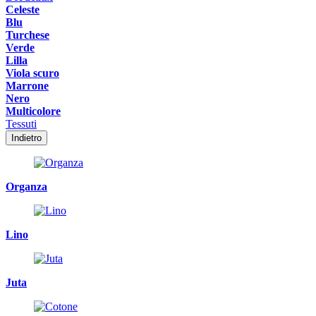
Celeste
Blu
Turchese
Verde
Lilla
Viola scuro
Marrone
Nero
Multicolore
Tessuti
Indietro
Organza
Lino
Juta