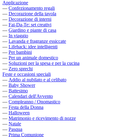
Applicazione
—
Confezionamento regali
—
Decorazione della tavola
—
Decorazione di interni
—
Fai-Da-Te: set creativi
—
Giardino e piante di casa
—
In viaggio
—
Lavanda e fragranze essiccate
—
Lifehack: idee intelligenti
—
Per bambini
—
Per un animale domestico
—
Soluzioni per la spesa e per la cucina
—
Zero sprechi
Feste e occasioni speciali
—
Addio al nubilato e al celibato
—
Baby Shower
—
Battesimo
—
Calendari dell'Avvento
—
Compleanno / Onomastico
—
Festa della Donna
—
Halloween
—
Matrimonio e ricevimento di nozze
—
Natale
—
Pasqua
—
Prima Comunione