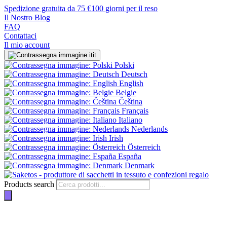
Spedizione gratuita da 75 €
100 giorni per il reso
Il Nostro Blog
FAQ
Contattaci
Il mio account
it
Polski
Deutsch
English
Belgie
Čeština
Français
Italiano
Nederlands
Irish
Österreich
España
Denmark
Products search