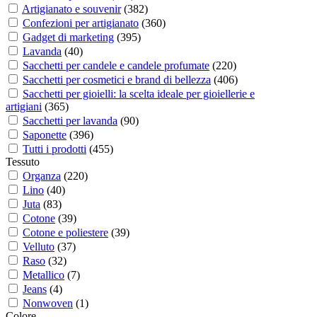
Artigianato e souvenir
(
382
)
Confezioni per artigianato
(
360
)
Gadget di marketing
(
395
)
Lavanda
(
40
)
Sacchetti per candele e candele profumate
(
220
)
Sacchetti per cosmetici e brand di bellezza
(
406
)
Sacchetti per gioielli: la scelta ideale per gioiellerie e
artigiani
(
365
)
Sacchetti per lavanda
(
90
)
Saponette
(
396
)
Tutti i prodotti
(
455
)
Tessuto
Organza
(
220
)
Lino
(
40
)
Juta
(
83
)
Cotone
(
39
)
Cotone e poliestere
(
39
)
Velluto
(
37
)
Raso
(
32
)
Metallico
(
7
)
Jeans
(
4
)
Nonwoven
(
1
)
Colore