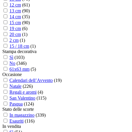
12 cm
(
61
)
13 cm
(
90
)
14 cm
(
35
)
15 cm
(
90
)
19 cm
(
6
)
20 cm
(
1
)
2 cm
(
1
)
15 / 18 cm
(
1
)
Stampa decorativa
Sì
(
103
)
No
(
346
)
61x63 mm
(
5
)
Occasione
Calendari dell’Avvento
(
19
)
Natale
(
226
)
Regali e aromi
(
4
)
San Valentino
(
115
)
Pasqua
(
124
)
Stato delle scorte
In magazzino
(
339
)
Esauriti
(
116
)
In vendita