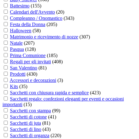
Battesimo
(
155
)
Calendari dell'Avvento
(
20
)
Compleanno / Onomastico
(
343
)
Festa della Donna
(
205
)
Halloween
(
58
)
Matrimonio e ricevimento di nozze
(
307
)
Natale
(
207
)
Pasqua
(
128
)
Prima Comunione
(
185
)
Regali per gli invitati
(
408
)
San Valentino
(
81
)
Prodotti
(
430
)
Accessori e decorazioni
(
3
)
Kits
(
35
)
Sacchetti con chiusura rapida e semplice
(
423
)
Sacchetti regalo: confezioni eleganti per eventi e occasioni
importanti
(
15
)
Sacchetti con stampa
(
99
)
Sacchetti di cotone
(
41
)
Sacchetti di juta
(
81
)
Sacchetti di lino
(
43
)
Sacchetti di organza
(
220
)