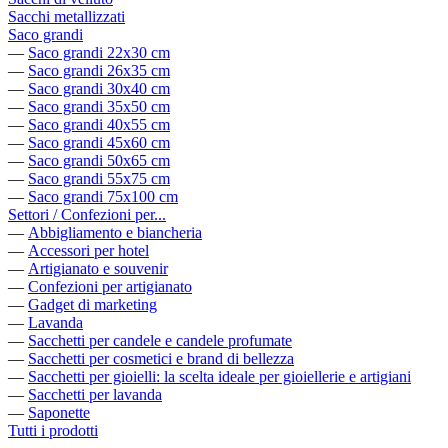
Sacchi metallizzati
Saco grandi
—
Saco grandi 22x30 cm
—
Saco grandi 26x35 cm
—
Saco grandi 30x40 cm
—
Saco grandi 35x50 cm
—
Saco grandi 40x55 cm
—
Saco grandi 45x60 cm
—
Saco grandi 50x65 cm
—
Saco grandi 55x75 cm
—
Saco grandi 75x100 cm
Settori / Confezioni per...
—
Abbigliamento e biancheria
—
Accessori per hotel
—
Artigianato e souvenir
—
Confezioni per artigianato
—
Gadget di marketing
—
Lavanda
—
Sacchetti per candele e candele profumate
—
Sacchetti per cosmetici e brand di bellezza
—
Sacchetti per gioielli: la scelta ideale per gioiellerie e artigiani
—
Sacchetti per lavanda
—
Saponette
Tutti i prodotti