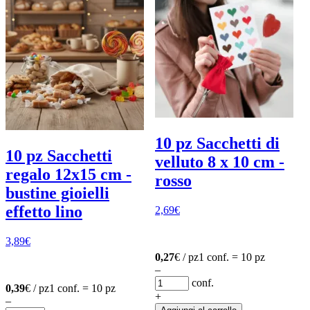
10 pz Sacchetti di
10 pz Sacchetti
velluto 8 x 10 cm -
regalo 12x15 cm -
rosso
bustine gioielli
effetto lino
2,69
€
3,89
€
0,27
€ / pz
1 conf. = 10 pz
–
conf.
0,39
€ / pz
1 conf. = 10 pz
+
–