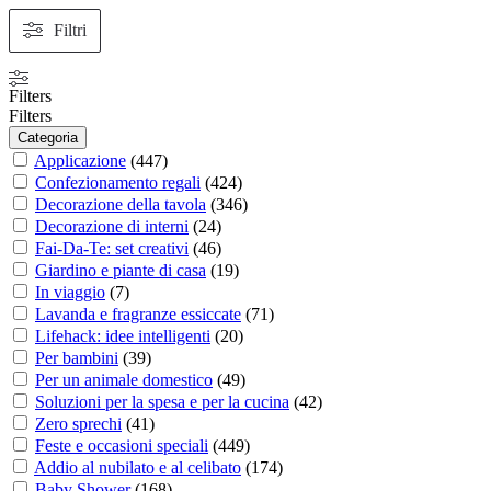
Filtri
Filters
Filters
Categoria
Applicazione
(
447
)
Confezionamento regali
(
424
)
Decorazione della tavola
(
346
)
Decorazione di interni
(
24
)
Fai-Da-Te: set creativi
(
46
)
Giardino e piante di casa
(
19
)
In viaggio
(
7
)
Lavanda e fragranze essiccate
(
71
)
Lifehack: idee intelligenti
(
20
)
Per bambini
(
39
)
Per un animale domestico
(
49
)
Soluzioni per la spesa e per la cucina
(
42
)
Zero sprechi
(
41
)
Feste e occasioni speciali
(
449
)
Addio al nubilato e al celibato
(
174
)
Baby Shower
(
168
)