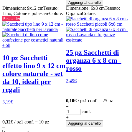
Aggiungi al carrello
Dimensione: 9x12 cm
Tessuto:
Dimensione: 6x8 cm
Tessuto:
Lino, Cotone e poliestere
Colore:
Organza
Colore:
Bestseller
25 pz Sacchetti di
10 pz Sacchetti
organza 6 x 8 cm -
effetto lino 9 x 12 cm
rosso
colore naturale - set
da 10, ideali per
2,49
€
regali
0,10
€ / pz
1 conf. = 25 pz
3,19
€
–
conf.
+
0,32
€ / pz
1 conf. = 10 pz
Aggiungi al carrello
–