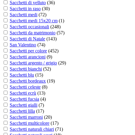
Sacchetti di velluto
(
36
)
Sacchetti in raso
(
30
)
Sacchetti medi
(
72
)
Sacchetti medi 15x20 cm
(
1
)
Sacchetti occasionali
(
248
)
Sacchetti da matrimonio
(
57
)
Sacchetti di Natale
(
143
)
San Valentino
(
74
)
Sacchetti per colore
(
452
)
Sacchetti arancioni
(
9
)
Sacchetti argento / grigio
(
29
)
Sacchetti bianchi
(
52
)
Sacchetti blu
(
15
)
Sacchetti bordeaux
(
19
)
Sacchetti celeste
(
8
)
Sacchetti ecrù
(
13
)
Sacchetti fucsia
(
4
)
Sacchetti gialli
(
7
)
Sacchetti lilla
(
17
)
Sacchetti marroni
(
20
)
Sacchetti multicolore
(
17
)
Sacchetti naturali chiari
(
71
)