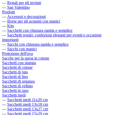
—
Regali per gli invitati
—
San Valentino
Prodotti
—
Accessori e decorazioni
—
Borse per gli acquisti con manici
—
Kits
—
Sacchetti con chiusura rapida e semplice
—
Sacchetti regalo: confezioni eleganti per eventi e occasioni
importanti
—
Sacchi con chiusura rapida e semplice
—
Sacchi con manici
Protezione dell'uva
Sacche per la spesa in cotone
Sacchetti con stampa
Sacchetti di cotone
Sacchetti di juta
Sacchetti di lino
Sacchetti di organza
Sacchetti di velluto
Sacchetti in raso
Sacchetti medi
—
Sacchetti medi 11x20 cm
—
Sacchetti medi 13x18 cm
—
Sacchetti medi 13x27 cm
—
Sacchetti medi 15x20 cm