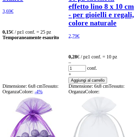
effetto lino 8 x 10 cm
3,69
€
- per gioielli e regali,
colore naturale
0,15
€ / pz
1 conf. = 25 pz
2,79
€
Temporaneamente esaurito
0,28
€ / pz
1 conf. = 10 pz
–
conf.
+
Aggiungi al carrello
Dimensione: 6x8 cm
Tessuto:
Dimensione: 6x8 cm
Tessuto:
Organza
Colore:
-4%
Organza
Colore: