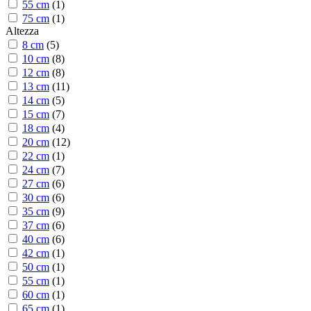
55 cm
(
1
)
75 cm
(
1
)
Altezza
8 cm
(
5
)
10 cm
(
8
)
12 cm
(
8
)
13 cm
(
11
)
14 cm
(
5
)
15 cm
(
7
)
18 cm
(
4
)
20 cm
(
12
)
22 cm
(
1
)
24 cm
(
7
)
27 cm
(
6
)
30 cm
(
6
)
35 cm
(
9
)
37 cm
(
6
)
40 cm
(
6
)
42 cm
(
1
)
50 cm
(
1
)
55 cm
(
1
)
60 cm
(
1
)
65 cm
(
1
)