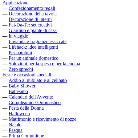
Applicazione
—
Confezionamento regali
—
Decorazione della tavola
—
Decorazione di interni
—
Fai-Da-Te: set creativi
—
Giardino e piante di casa
—
In viaggio
—
Lavanda e fragranze essiccate
—
Lifehack: idee intelligenti
—
Per bambini
—
Per un animale domestico
—
Soluzioni per la spesa e per la cucina
—
Zero sprechi
Feste e occasioni speciali
—
Addio al nubilato e al celibato
—
Baby Shower
—
Battesimo
—
Calendari dell'Avvento
—
Compleanno / Onomastico
—
Festa della Donna
—
Halloween
—
Matrimonio e ricevimento di nozze
—
Natale
—
Pasqua
—
Prima Comunione