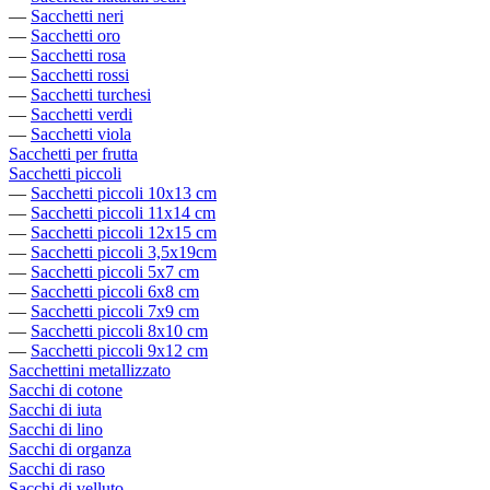
—
Sacchetti neri
—
Sacchetti oro
—
Sacchetti rosa
—
Sacchetti rossi
—
Sacchetti turchesi
—
Sacchetti verdi
—
Sacchetti viola
Sacchetti per frutta
Sacchetti piccoli
—
Sacchetti piccoli 10x13 cm
—
Sacchetti piccoli 11x14 cm
—
Sacchetti piccoli 12x15 cm
—
Sacchetti piccoli 3,5x19cm
—
Sacchetti piccoli 5x7 cm
—
Sacchetti piccoli 6x8 cm
—
Sacchetti piccoli 7x9 cm
—
Sacchetti piccoli 8x10 cm
—
Sacchetti piccoli 9x12 cm
Sacchettini metallizzato
Sacchi di cotone
Sacchi di iuta
Sacchi di lino
Sacchi di organza
Sacchi di raso
Sacchi di velluto