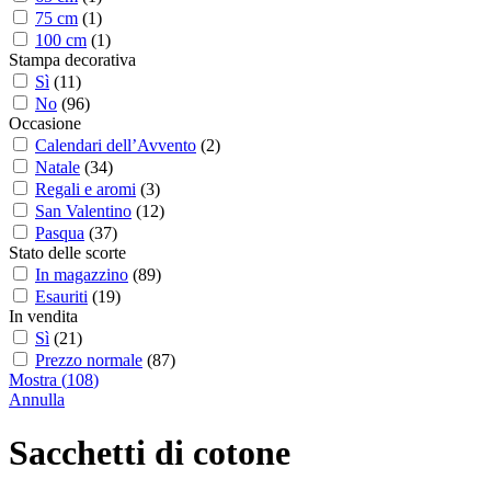
75 cm
(
1
)
100 cm
(
1
)
Stampa decorativa
Sì
(
11
)
No
(
96
)
Occasione
Calendari dell’Avvento
(
2
)
Natale
(
34
)
Regali e aromi
(
3
)
San Valentino
(
12
)
Pasqua
(
37
)
Stato delle scorte
In magazzino
(
89
)
Esauriti
(
19
)
In vendita
Sì
(
21
)
Prezzo normale
(
87
)
Mostra
(
108
)
Annulla
Sacchetti di cotone