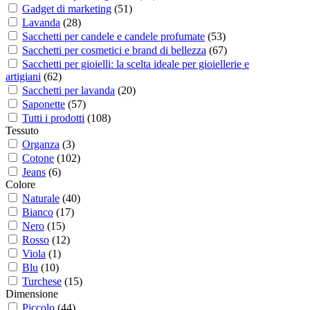
Gadget di marketing
(
51
)
Lavanda
(
28
)
Sacchetti per candele e candele profumate
(
53
)
Sacchetti per cosmetici e brand di bellezza
(
67
)
Sacchetti per gioielli: la scelta ideale per gioiellerie e
artigiani
(
62
)
Sacchetti per lavanda
(
20
)
Saponette
(
57
)
Tutti i prodotti
(
108
)
Tessuto
Organza
(
3
)
Cotone
(
102
)
Jeans
(
6
)
Colore
Naturale
(
40
)
Bianco
(
17
)
Nero
(
15
)
Rosso
(
12
)
Viola
(
1
)
Blu
(
10
)
Turchese
(
15
)
Dimensione
Piccolo
(
44
)