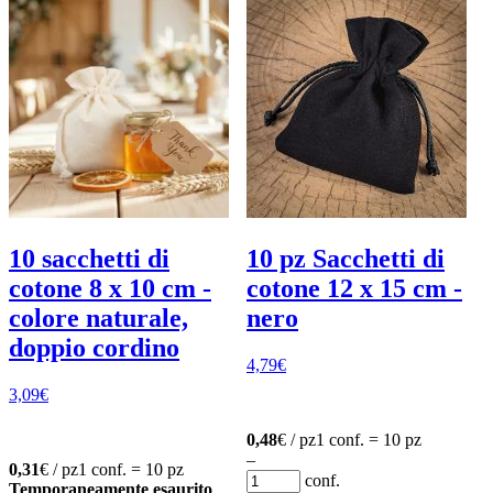
10 sacchetti di
10 pz Sacchetti di
cotone 8 x 10 cm -
cotone 12 x 15 cm -
colore naturale,
nero
doppio cordino
4,79
€
3,09
€
0,48
€ / pz
1 conf. = 10 pz
–
0,31
€ / pz
1 conf. = 10 pz
conf.
Temporaneamente esaurito