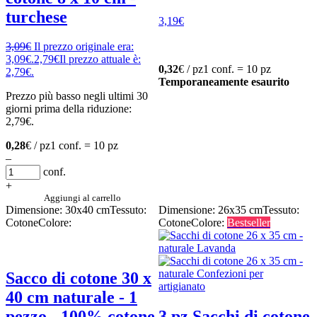
turchese
3,19
€
3,09
€
Il prezzo originale era:
3,09€.
2,79
€
Il prezzo attuale è:
0,32
€ / pz
1 conf. = 10 pz
2,79€.
Temporaneamente esaurito
Prezzo più basso negli ultimi 30
giorni prima della riduzione:
2,79
€
.
0,28
€ / pz
1 conf. = 10 pz
–
conf.
+
Aggiungi al carrello
Dimensione: 30x40 cm
Tessuto:
Dimensione: 26x35 cm
Tessuto:
Cotone
Colore:
Cotone
Colore:
Bestseller
Sacco di cotone 30 x
40 cm naturale - 1
pezzo - 100% cotone
3 pz Sacchi di cotone