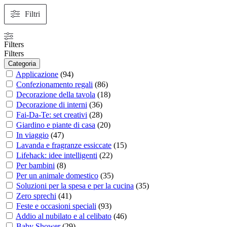
Filtri
Filters
Filters
Categoria
Applicazione
(
94
)
Confezionamento regali
(
86
)
Decorazione della tavola
(
18
)
Decorazione di interni
(
36
)
Fai-Da-Te: set creativi
(
28
)
Giardino e piante di casa
(
20
)
In viaggio
(
47
)
Lavanda e fragranze essiccate
(
15
)
Lifehack: idee intelligenti
(
22
)
Per bambini
(
8
)
Per un animale domestico
(
35
)
Soluzioni per la spesa e per la cucina
(
35
)
Zero sprechi
(
41
)
Feste e occasioni speciali
(
93
)
Addio al nubilato e al celibato
(
46
)
Baby Shower
(
29
)