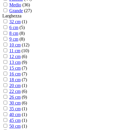
Medio
(
36
)
Grande
(
27
)
Larghezza
32 cm
(
1
)
6 cm
(
5
)
8 cm
(
8
)
9 cm
(
8
)
10 cm
(
12
)
11 cm
(
10
)
12 cm
(
6
)
13 cm
(
9
)
15 cm
(
7
)
16 cm
(
7
)
18 cm
(
7
)
20 cm
(
1
)
22 cm
(
6
)
26 cm
(
9
)
30 cm
(
6
)
35 cm
(
1
)
40 cm
(
1
)
45 cm
(
1
)
50 cm
(
1
)