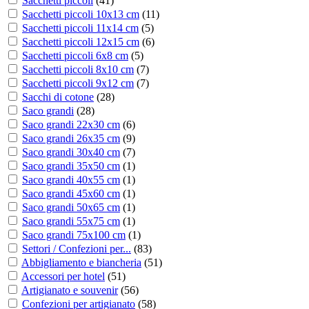
Sacchetti piccoli
(
41
)
Sacchetti piccoli 10x13 cm
(
11
)
Sacchetti piccoli 11x14 cm
(
5
)
Sacchetti piccoli 12x15 cm
(
6
)
Sacchetti piccoli 6x8 cm
(
5
)
Sacchetti piccoli 8x10 cm
(
7
)
Sacchetti piccoli 9x12 cm
(
7
)
Sacchi di cotone
(
28
)
Saco grandi
(
28
)
Saco grandi 22x30 cm
(
6
)
Saco grandi 26x35 cm
(
9
)
Saco grandi 30x40 cm
(
7
)
Saco grandi 35x50 cm
(
1
)
Saco grandi 40x55 cm
(
1
)
Saco grandi 45x60 cm
(
1
)
Saco grandi 50x65 cm
(
1
)
Saco grandi 55x75 cm
(
1
)
Saco grandi 75x100 cm
(
1
)
Settori / Confezioni per...
(
83
)
Abbigliamento e biancheria
(
51
)
Accessori per hotel
(
51
)
Artigianato e souvenir
(
56
)
Confezioni per artigianato
(
58
)