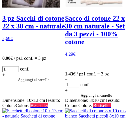
3 pz Sacchi di cotone
Sacco di cotone 22 x
22 x 30 cm - naturale
30 cm naturale - Set
da 3 pezzi - 100%
2,69
€
cotone
4,29
€
0,90
€ / pz
1 conf. = 3 pz
–
conf.
1,43
€ / pz
1 conf. = 3 pz
+
–
Aggiungi al carrello
conf.
+
Aggiungi al carrello
Dimensione: 10x13 cm
Tessuto:
Dimensione: 8x10 cm
Tessuto:
Cotone
Colore:
Bestseller
Cotone
Colore:
Bestseller