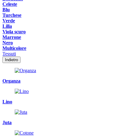
Celeste
Blu
Turchese
Verde
Lilla
Viola scuro
Marrone
Nero
Multicolore
Tessuti
Indietro
Organza
Lino
Juta