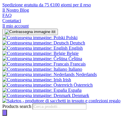
Spedizione gratuita da 75 €
100 giorni per il reso
Il Nostro Blog
FAQ
Contattaci
Il mio account
it
Polski
Deutsch
English
Belgie
Čeština
Français
Italiano
Nederlands
Irish
Österreich
España
Denmark
Products search