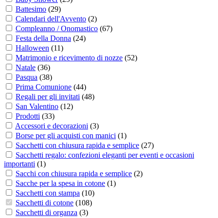
Battesimo
(
29
)
Calendari dell'Avvento
(
2
)
Compleanno / Onomastico
(
67
)
Festa della Donna
(
24
)
Halloween
(
11
)
Matrimonio e ricevimento di nozze
(
52
)
Natale
(
36
)
Pasqua
(
38
)
Prima Comunione
(
44
)
Regali per gli invitati
(
48
)
San Valentino
(
12
)
Prodotti
(
33
)
Accessori e decorazioni
(
3
)
Borse per gli acquisti con manici
(
1
)
Sacchetti con chiusura rapida e semplice
(
27
)
Sacchetti regalo: confezioni eleganti per eventi e occasioni
importanti
(
1
)
Sacchi con chiusura rapida e semplice
(
2
)
Sacche per la spesa in cotone
(
1
)
Sacchetti con stampa
(
10
)
Sacchetti di cotone
(
108
)
Sacchetti di organza
(
3
)