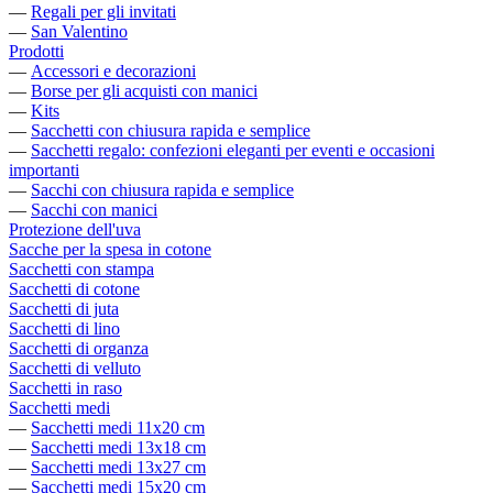
—
Regali per gli invitati
—
San Valentino
Prodotti
—
Accessori e decorazioni
—
Borse per gli acquisti con manici
—
Kits
—
Sacchetti con chiusura rapida e semplice
—
Sacchetti regalo: confezioni eleganti per eventi e occasioni
importanti
—
Sacchi con chiusura rapida e semplice
—
Sacchi con manici
Protezione dell'uva
Sacche per la spesa in cotone
Sacchetti con stampa
Sacchetti di cotone
Sacchetti di juta
Sacchetti di lino
Sacchetti di organza
Sacchetti di velluto
Sacchetti in raso
Sacchetti medi
—
Sacchetti medi 11x20 cm
—
Sacchetti medi 13x18 cm
—
Sacchetti medi 13x27 cm
—
Sacchetti medi 15x20 cm