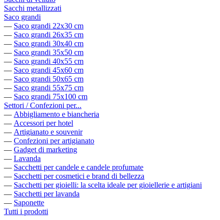
Sacchi metallizzati
Saco grandi
—
Saco grandi 22x30 cm
—
Saco grandi 26x35 cm
—
Saco grandi 30x40 cm
—
Saco grandi 35x50 cm
—
Saco grandi 40x55 cm
—
Saco grandi 45x60 cm
—
Saco grandi 50x65 cm
—
Saco grandi 55x75 cm
—
Saco grandi 75x100 cm
Settori / Confezioni per...
—
Abbigliamento e biancheria
—
Accessori per hotel
—
Artigianato e souvenir
—
Confezioni per artigianato
—
Gadget di marketing
—
Lavanda
—
Sacchetti per candele e candele profumate
—
Sacchetti per cosmetici e brand di bellezza
—
Sacchetti per gioielli: la scelta ideale per gioiellerie e artigiani
—
Sacchetti per lavanda
—
Saponette
Tutti i prodotti