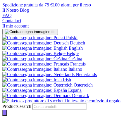
Spedizione gratuita da 75 €
100 giorni per il reso
Il Nostro Blog
FAQ
Contattaci
Il mio account
it
Polski
Deutsch
English
Belgie
Čeština
Français
Italiano
Nederlands
Irish
Österreich
España
Denmark
Products search