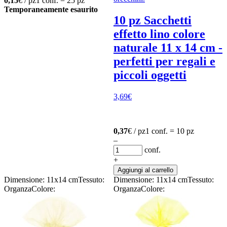
0,15
€ / pz
1 conf. = 25 pz
Temporaneamente esaurito
10 pz Sacchetti
effetto lino colore
naturale 11 x 14 cm -
perfetti per regali e
piccoli oggetti
3,69
€
0,37
€ / pz
1 conf. = 10 pz
–
conf.
+
Aggiungi al carrello
Dimensione: 11x14 cm
Tessuto:
Dimensione: 11x14 cm
Tessuto:
Organza
Colore:
Organza
Colore: