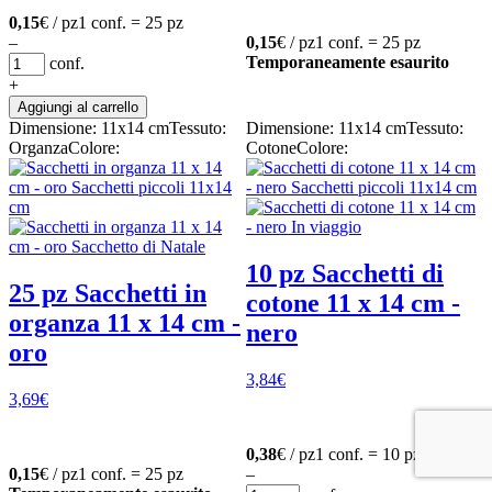
0,15
€ / pz
1 conf. = 25 pz
–
0,15
€ / pz
1 conf. = 25 pz
Temporaneamente esaurito
conf.
+
Aggiungi al carrello
Dimensione: 11x14 cm
Tessuto:
Dimensione: 11x14 cm
Tessuto:
Organza
Colore:
Cotone
Colore:
10 pz Sacchetti di
25 pz Sacchetti in
cotone 11 x 14 cm -
organza 11 x 14 cm -
nero
oro
3,84
€
3,69
€
0,38
€ / pz
1 conf. = 10 pz
0,15
€ / pz
1 conf. = 25 pz
–