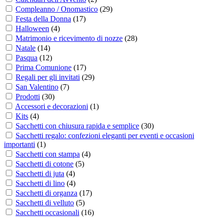
Compleanno / Onomastico
(
29
)
Festa della Donna
(
17
)
Halloween
(
4
)
Matrimonio e ricevimento di nozze
(
28
)
Natale
(
14
)
Pasqua
(
12
)
Prima Comunione
(
17
)
Regali per gli invitati
(
29
)
San Valentino
(
7
)
Prodotti
(
30
)
Accessori e decorazioni
(
1
)
Kits
(
4
)
Sacchetti con chiusura rapida e semplice
(
30
)
Sacchetti regalo: confezioni eleganti per eventi e occasioni
importanti
(
1
)
Sacchetti con stampa
(
4
)
Sacchetti di cotone
(
5
)
Sacchetti di juta
(
4
)
Sacchetti di lino
(
4
)
Sacchetti di organza
(
17
)
Sacchetti di velluto
(
5
)
Sacchetti occasionali
(
16
)