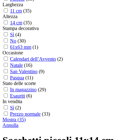
Larghezza
11 cm
(
35
)
Altezza
14 cm
(
35
)
Stampa decorativa
Sì
(
4
)
No
(
30
)
61x63 mm
(
1
)
Occasione
Calendari dell’Avvento
(
2
)
Natale
(
16
)
San Valentino
(
9
)
Pasqua
(
11
)
Stato delle scorte
In magazzino
(
29
)
Esauriti
(
6
)
In vendita
Sì
(
2
)
Prezzo normale
(
33
)
Mostra
(
35
)
Annulla