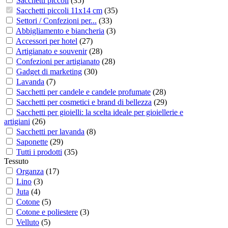
Sacchetti piccoli
(
35
)
Sacchetti piccoli 11x14 cm
(
35
)
Settori / Confezioni per...
(
33
)
Abbigliamento e biancheria
(
3
)
Accessori per hotel
(
27
)
Artigianato e souvenir
(
28
)
Confezioni per artigianato
(
28
)
Gadget di marketing
(
30
)
Lavanda
(
7
)
Sacchetti per candele e candele profumate
(
28
)
Sacchetti per cosmetici e brand di bellezza
(
29
)
Sacchetti per gioielli: la scelta ideale per gioiellerie e
artigiani
(
26
)
Sacchetti per lavanda
(
8
)
Saponette
(
29
)
Tutti i prodotti
(
35
)
Tessuto
Organza
(
17
)
Lino
(
3
)
Juta
(
4
)
Cotone
(
5
)
Cotone e poliestere
(
3
)
Velluto
(
5
)