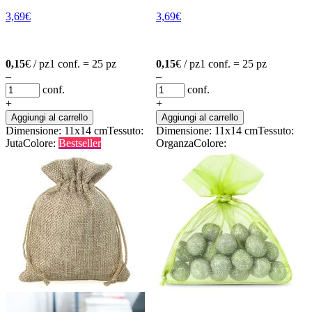
3,69
€
3,69
€
0,15
€ / pz
1 conf. = 25 pz
0,15
€ / pz
1 conf. = 25 pz
–
–
conf.
conf.
+
+
Aggiungi al carrello
Aggiungi al carrello
Dimensione: 11x14 cm
Tessuto:
Dimensione: 11x14 cm
Tessuto:
Juta
Colore:
Bestseller
Organza
Colore: