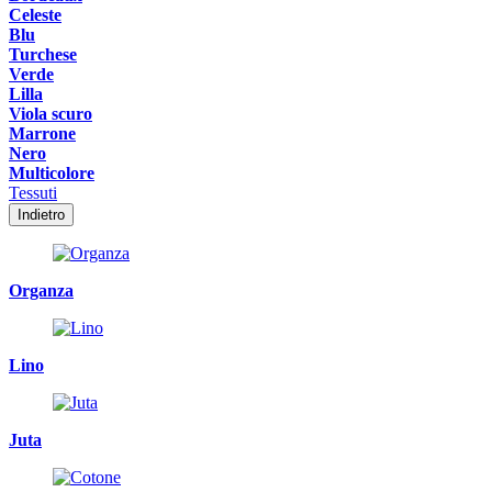
Celeste
Blu
Turchese
Verde
Lilla
Viola scuro
Marrone
Nero
Multicolore
Tessuti
Indietro
Organza
Lino
Juta