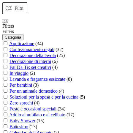
Filtri
Filters
Filters
Categoria
Applicazione
(
34
)
Confezionamento regali
(
32
)
Decorazione della tavola
(
25
)
Decorazione di interni
(
6
)
Fai-Da-Te: set creativi
(
4
)
In viaggio
(
2
)
Lavanda e fragranze essiccate
(
8
)
Per bambini
(
3
)
Per un animale domestico
(
4
)
Soluzioni per la spesa e per la cucina
(
5
)
Zero sprechi
(
4
)
Feste e occasioni speciali
(
34
)
Addio al nubilato e al celibato
(
17
)
Baby Shower
(
15
)
Battesimo
(
13
)
Calendari dell'Avvento
(
2
)