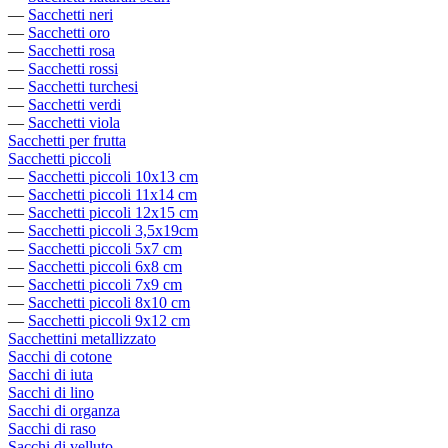
—
Sacchetti neri
—
Sacchetti oro
—
Sacchetti rosa
—
Sacchetti rossi
—
Sacchetti turchesi
—
Sacchetti verdi
—
Sacchetti viola
Sacchetti per frutta
Sacchetti piccoli
—
Sacchetti piccoli 10x13 cm
—
Sacchetti piccoli 11x14 cm
—
Sacchetti piccoli 12x15 cm
—
Sacchetti piccoli 3,5x19cm
—
Sacchetti piccoli 5x7 cm
—
Sacchetti piccoli 6x8 cm
—
Sacchetti piccoli 7x9 cm
—
Sacchetti piccoli 8x10 cm
—
Sacchetti piccoli 9x12 cm
Sacchettini metallizzato
Sacchi di cotone
Sacchi di iuta
Sacchi di lino
Sacchi di organza
Sacchi di raso
Sacchi di velluto