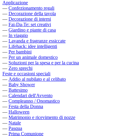
Applicazione
—
Confezionamento regali
—
Decorazione della tavola
—
Decorazione di interni
—
Fai-Da-Te: set creativi
—
Giardino e piante di casa
—
In viaggio
—
Lavanda e fragranze essiccate
—
Lifehack: idee intelligenti
—
Per bambini
—
Per un animale domestico
—
Soluzioni per la spesa e per la cucina
—
Zero sprechi
Feste e occasioni speciali
—
Addio al nubilato e al celibato
—
Baby Shower
—
Battesimo
—
Calendari dell'Avvento
—
Compleanno / Onomastico
—
Festa della Donna
—
Halloween
—
Matrimonio e ricevimento di nozze
—
Natale
—
Pasqua
—
Prima Comunione