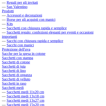
—
Regali per gli invitati
—
San Valentino
Prodotti
—
Accessori e decorazioni
—
Borse per gli acquisti con manici
—
Kits
—
Sacchetti con chiusura rapida e semplice
—
Sacchetti regalo: confezioni eleganti per eventi e occasioni
importanti
—
Sacchi con chiusura rapida e semplice
—
Sacchi con manici
Protezione dell'uva
Sacche per la spesa in cotone
Sacchetti con stampa
Sacchetti di cotone
Sacchetti di juta
Sacchetti di lino
Sacchetti di organza
Sacchetti di velluto
Sacchetti in raso
Sacchetti medi
—
Sacchetti medi 11x20 cm
—
Sacchetti medi 13x18 cm
—
Sacchetti medi 13x27 cm
—
Sacchetti medi 15x20 cm