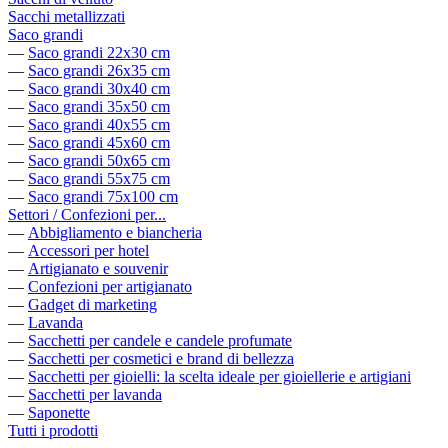
Sacchi metallizzati
Saco grandi
—
Saco grandi 22x30 cm
—
Saco grandi 26x35 cm
—
Saco grandi 30x40 cm
—
Saco grandi 35x50 cm
—
Saco grandi 40x55 cm
—
Saco grandi 45x60 cm
—
Saco grandi 50x65 cm
—
Saco grandi 55x75 cm
—
Saco grandi 75x100 cm
Settori / Confezioni per...
—
Abbigliamento e biancheria
—
Accessori per hotel
—
Artigianato e souvenir
—
Confezioni per artigianato
—
Gadget di marketing
—
Lavanda
—
Sacchetti per candele e candele profumate
—
Sacchetti per cosmetici e brand di bellezza
—
Sacchetti per gioielli: la scelta ideale per gioiellerie e artigiani
—
Sacchetti per lavanda
—
Saponette
Tutti i prodotti