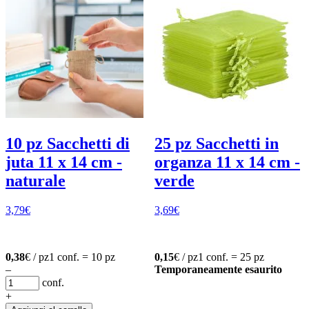
10 pz Sacchetti di
25 pz Sacchetti in
juta 11 x 14 cm -
organza 11 x 14 cm -
naturale
verde
3,79
€
3,69
€
0,38
€ / pz
1 conf. = 10 pz
0,15
€ / pz
1 conf. = 25 pz
–
Temporaneamente esaurito
conf.
+