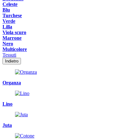
Celeste
Blu
Turchese
Verde
Lilla
Viola scuro
Marrone
Nero
Multicolore
Tessuti
Indietro
Organza
Lino
Juta