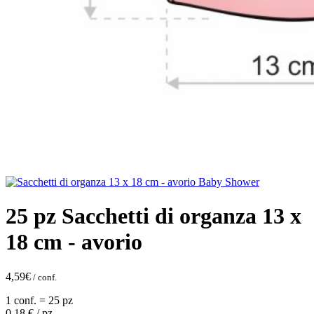
25 pz Sacchetti di organza 13 x
18 cm - avorio
4,59
€
/ conf.
1 conf. = 25 pz
0,18
€ / pz