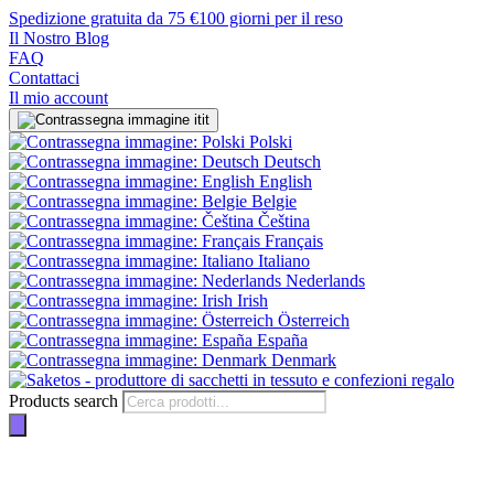
Spedizione gratuita da 75 €
100 giorni per il reso
Il Nostro Blog
FAQ
Contattaci
Il mio account
it
Polski
Deutsch
English
Belgie
Čeština
Français
Italiano
Nederlands
Irish
Österreich
España
Denmark
Products search