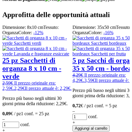
Approfitta delle opportunità attuali
Dimensione: 8x10 cm
Tessuto:
Dimensione: 35x50 cm
Tessuto:
Organza
Colore:
-12%
Organza
Colore:
-16%
25 pz Sacchetti di
5 pz Sacchi di orga
organza 8 x 10 cm -
35 x 50 cm - borde
verde
4,29
€
Il prezzo originale era:
4,29€.
3,59
€
Il prezzo attuale è: 
2,59
€
Il prezzo originale era:
2,59€.
2,29
€
Il prezzo attuale è: 2,29€.
Prezzo più basso negli ultimi 30
giorni prima della riduzione:
3,
Prezzo più basso negli ultimi 30
giorni prima della riduzione:
2,29
€
.
0,72
€ / pz
1 conf. = 5 pz
–
0,09
€ / pz
1 conf. = 25 pz
conf.
–
+
conf.
Aggiungi al carrello
+