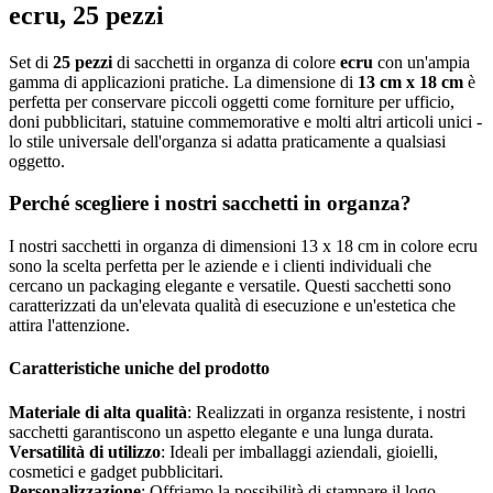
ecru, 25 pezzi
Set di
25 pezzi
di sacchetti in organza di colore
ecru
con un'ampia
gamma di applicazioni pratiche. La dimensione di
13 cm x 18 cm
è
perfetta per conservare piccoli oggetti come forniture per ufficio,
doni pubblicitari, statuine commemorative e molti altri articoli unici -
lo stile universale dell'organza si adatta praticamente a qualsiasi
oggetto.
Perché scegliere i nostri sacchetti in organza?
I nostri sacchetti in organza di dimensioni 13 x 18 cm in colore ecru
sono la scelta perfetta per le aziende e i clienti individuali che
cercano un packaging elegante e versatile. Questi sacchetti sono
caratterizzati da un'elevata qualità di esecuzione e un'estetica che
attira l'attenzione.
Caratteristiche uniche del prodotto
Materiale di alta qualità
: Realizzati in organza resistente, i nostri
sacchetti garantiscono un aspetto elegante e una lunga durata.
Versatilità di utilizzo
: Ideali per imballaggi aziendali, gioielli,
cosmetici e gadget pubblicitari.
Personalizzazione
: Offriamo la possibilità di stampare il logo