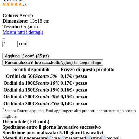
4.9
Colore:
Avorio
Dimensione:
13x18 cm
Tessuto:
Organza
Mostra tutti i dettagli
–
conf.
+
Aggiungi
1
conf.
(
25
pz)
Personalizza il tuo sacchetto
Aggiungi la stampa o il logo
Sconti disponibili
Prezzo di questo prodotto
Ordini da 50€
Sconto 5%
0,17€ / pezzo
Ordini da 100€
Sconto 10%
0,17€ / pezzo
Ordini da 150€
Sconto 15%
0,16€ / pezzo
Ordini da 200€
Sconto 20%
0,15€ / pezzo
Ordini da 300€
Sconto 25%
0,14€ / pezzo
*
Sconta l'intero acquisto. Puoi aggiungere altri prodotti per ottenere uno sconto
migliore.
Disponibile (163 conf.)
Spedizione entro il giorno lavorativo successivo
Spedizione personalizzata: 5-10 giorni lavorativi
Metodi di pagamento