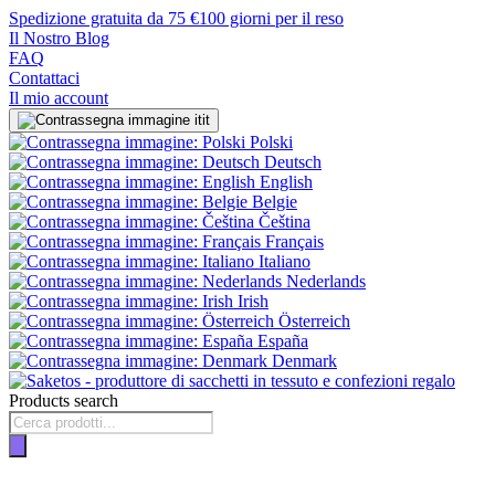
Spedizione gratuita da 75 €
100 giorni per il reso
Il Nostro Blog
FAQ
Contattaci
Il mio account
it
Polski
Deutsch
English
Belgie
Čeština
Français
Italiano
Nederlands
Irish
Österreich
España
Denmark
Products search