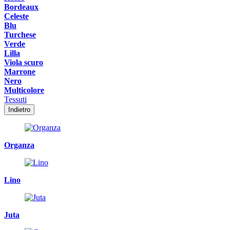
Bordeaux
Celeste
Blu
Turchese
Verde
Lilla
Viola scuro
Marrone
Nero
Multicolore
Tessuti
Indietro
Organza
Lino
Juta