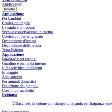
Applicazioni
Indietro
Applicazione
Per bambini
Confezioni regalo
Lavanda e pot-pourri
Spesa e conservazione in cucina
Confezioni per artigianato
Decorazione d'interni
Decorazione della tavola
Tutta l'offerta
Applicazione
Fai-da-te e set creativi
Giardino e piante da interno
Lifehack: idee intelligenti
In viaggio
Zero sprechi
Per animali domestici
Protezione dei grappoli
Crea il tuo sacchetto
Reklama
Feste e occasioni