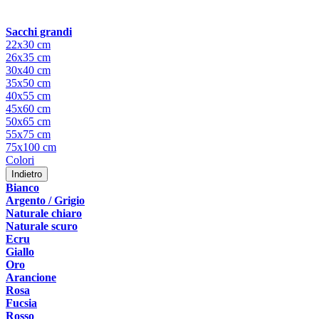
Sacchi grandi
22x30 cm
26x35 cm
30x40 cm
35x50 cm
40x55 cm
45x60 cm
50x65 cm
55x75 cm
75x100 cm
Colori
Indietro
Bianco
Argento / Grigio
Naturale chiaro
Naturale scuro
Ecru
Giallo
Oro
Arancione
Rosa
Fucsia
Rosso