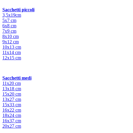
Sacchetti piccoli
3,5x19cm
5x7 cm
6x8 cm
7x9 cm
8x10 cm
9x12 cm
10x13 cm
11x14 cm
12x15 cm
Sacchetti medi
11x20 cm
13x18 cm
15x20 cm
13x27 cm
15x33 cm
16x22 cm
18x24 cm
16x37 cm
20x27 cm