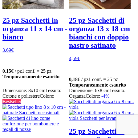
25 pz Sacchetti in
25 pz Sacchetti di
organza 11 x 14 cm -
organza 13 x 18 cm
bianco
bianchi con doppio
nastro satinato
3,69
€
4,59
€
0,15
€ / pz
1 conf. = 25 pz
Temporaneamente esaurito
0,18
€ / pz
1 conf. = 25 pz
Temporaneamente esaurito
Dimensione: 8x10 cm
Tessuto:
Dimensione: 6x8 cm
Tessuto:
Cotone e poliestere
Colore:
Organza
Colore:
-4%
Bestseller
25 pz Sacchetti di