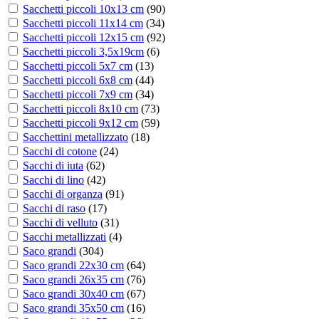
Sacchetti piccoli 10x13 cm
(
90
)
Sacchetti piccoli 11x14 cm
(
34
)
Sacchetti piccoli 12x15 cm
(
92
)
Sacchetti piccoli 3,5x19cm
(
6
)
Sacchetti piccoli 5x7 cm
(
13
)
Sacchetti piccoli 6x8 cm
(
44
)
Sacchetti piccoli 7x9 cm
(
34
)
Sacchetti piccoli 8x10 cm
(
73
)
Sacchetti piccoli 9x12 cm
(
59
)
Sacchettini metallizzato
(
18
)
Sacchi di cotone
(
24
)
Sacchi di iuta
(
62
)
Sacchi di lino
(
42
)
Sacchi di organza
(
91
)
Sacchi di raso
(
17
)
Sacchi di velluto
(
31
)
Sacchi metallizzati
(
4
)
Saco grandi
(
304
)
Saco grandi 22x30 cm
(
64
)
Saco grandi 26x35 cm
(
76
)
Saco grandi 30x40 cm
(
67
)
Saco grandi 35x50 cm
(
16
)