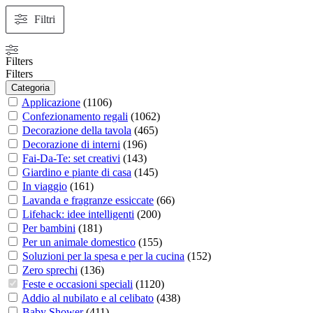
Filtri
Filters
Filters
Categoria
Applicazione
(
1106
)
Confezionamento regali
(
1062
)
Decorazione della tavola
(
465
)
Decorazione di interni
(
196
)
Fai-Da-Te: set creativi
(
143
)
Giardino e piante di casa
(
145
)
In viaggio
(
161
)
Lavanda e fragranze essiccate
(
66
)
Lifehack: idee intelligenti
(
200
)
Per bambini
(
181
)
Per un animale domestico
(
155
)
Soluzioni per la spesa e per la cucina
(
152
)
Zero sprechi
(
136
)
Feste e occasioni speciali
(
1120
)
Addio al nubilato e al celibato
(
438
)
Baby Shower
(
411
)