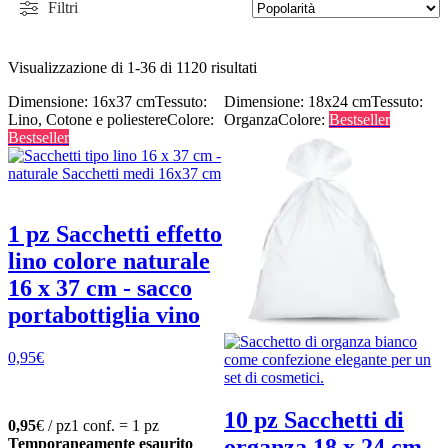
Filtri
Visualizzazione di 1-36 di 1120 risultati
Dimensione: 16x37 cm
Tessuto:
Dimensione: 18x24 cm
Tessuto:
Lino, Cotone e poliestere
Colore:
Organza
Colore:
Bestseller
Bestseller
1 pz Sacchetti effetto
lino colore naturale
16 x 37 cm - sacco
portabottiglia vino
0,95
€
10 pz Sacchetti di
0,95
€ / pz
1 conf. = 1 pz
organza 18 x 24 cm -
Temporaneamente esaurito