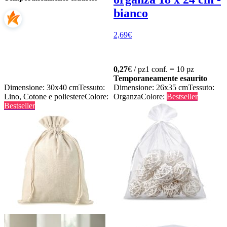
bianco
2,69
€
0,27
€ / pz
1 conf. = 10 pz
Temporaneamente esaurito
Dimensione: 30x40 cm
Tessuto:
Dimensione: 26x35 cm
Tessuto:
Lino, Cotone e poliestere
Colore:
Organza
Colore:
Bestseller
Bestseller