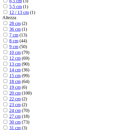
6,5 cm
(
3
)
5,5 cm
(
1
)
12 / 13 cm
(
1
)
Altezza
28 cm
(
2
)
36 cm
(
1
)
7 cm
(
13
)
8 cm
(
44
)
9 cm
(
50
)
10 cm
(
79
)
12 cm
(
69
)
13 cm
(
90
)
14 cm
(
36
)
15 cm
(
99
)
18 cm
(
64
)
19 cm
(
6
)
20 cm
(
100
)
22 cm
(
2
)
23 cm
(
2
)
24 cm
(
70
)
27 cm
(
18
)
30 cm
(
73
)
31 cm
(
3
)