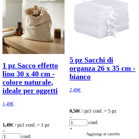
5 pz Sacchi di
1 pz Sacco effetto
organza 26 x 35 cm -
lino 30 x 40 cm -
bianco
colore naturale,
ideale per oggetti
2,49
€
1,49
€
0,50
€ / pz
1 conf. = 5 pz
–
conf.
1,49
€ / pz
1 conf. = 1 pz
+
–
Aggiungi al carrello
conf.