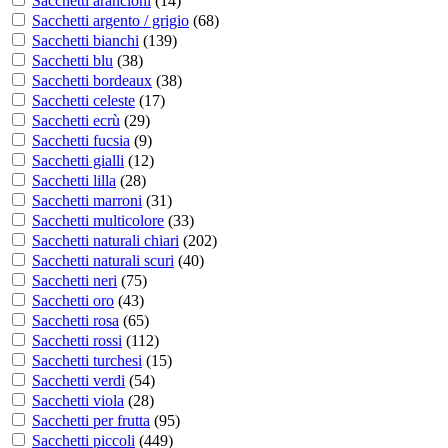
Sacchetti arancioni
(
14
)
Sacchetti argento / grigio
(
68
)
Sacchetti bianchi
(
139
)
Sacchetti blu
(
38
)
Sacchetti bordeaux
(
38
)
Sacchetti celeste
(
17
)
Sacchetti ecrù
(
29
)
Sacchetti fucsia
(
9
)
Sacchetti gialli
(
12
)
Sacchetti lilla
(
28
)
Sacchetti marroni
(
31
)
Sacchetti multicolore
(
33
)
Sacchetti naturali chiari
(
202
)
Sacchetti naturali scuri
(
40
)
Sacchetti neri
(
75
)
Sacchetti oro
(
43
)
Sacchetti rosa
(
65
)
Sacchetti rossi
(
112
)
Sacchetti turchesi
(
15
)
Sacchetti verdi
(
54
)
Sacchetti viola
(
28
)
Sacchetti per frutta
(
95
)
Sacchetti piccoli
(
449
)