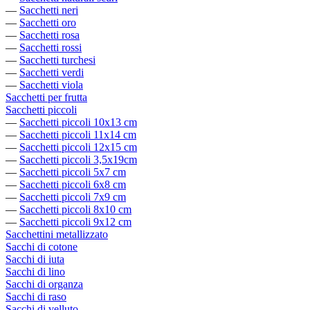
—
Sacchetti neri
—
Sacchetti oro
—
Sacchetti rosa
—
Sacchetti rossi
—
Sacchetti turchesi
—
Sacchetti verdi
—
Sacchetti viola
Sacchetti per frutta
Sacchetti piccoli
—
Sacchetti piccoli 10x13 cm
—
Sacchetti piccoli 11x14 cm
—
Sacchetti piccoli 12x15 cm
—
Sacchetti piccoli 3,5x19cm
—
Sacchetti piccoli 5x7 cm
—
Sacchetti piccoli 6x8 cm
—
Sacchetti piccoli 7x9 cm
—
Sacchetti piccoli 8x10 cm
—
Sacchetti piccoli 9x12 cm
Sacchettini metallizzato
Sacchi di cotone
Sacchi di iuta
Sacchi di lino
Sacchi di organza
Sacchi di raso
Sacchi di velluto