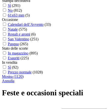
Stampa decorativa
Sì
(
291
)
No
(
812
)
61x63 mm
(
5
)
Occasione
Calendari dell’Avvento
(
33
)
Natale
(
575
)
Regali e aromi
(
6
)
San Valentino
(
251
)
Pasqua
(
265
)
Stato delle scorte
In magazzino
(
895
)
Esauriti
(
225
)
In vendita
Sì
(
92
)
Prezzo normale
(
1028
)
Mostra
(
1120
)
Annulla
Feste e occasioni speciali