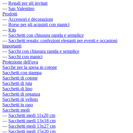
—
Regali per gli invitati
—
San Valentino
Prodotti
—
Accessori e decorazioni
—
Borse per gli acquisti con manici
—
Kits
—
Sacchetti con chiusura rapida e semplice
—
Sacchetti regalo: confezioni eleganti per eventi e occasioni
importanti
—
Sacchi con chiusura rapida e semplice
—
Sacchi con manici
Protezione dell'uva
Sacche per la spesa in cotone
Sacchetti con stampa
Sacchetti di cotone
Sacchetti di juta
Sacchetti di lino
Sacchetti di organza
Sacchetti di velluto
Sacchetti in raso
Sacchetti medi
—
Sacchetti medi 11x20 cm
—
Sacchetti medi 13x18 cm
—
Sacchetti medi 13x27 cm
—
Sacchetti medi 15x20 cm