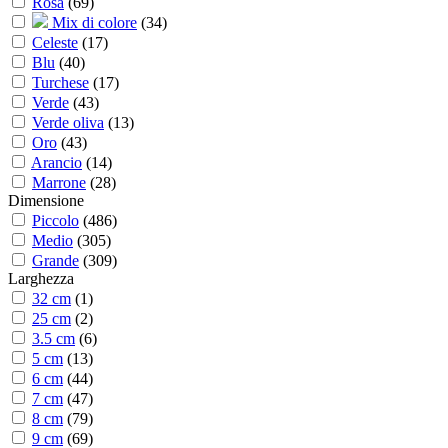
Rosa
(
69
)
Mix di colore
(
34
)
Celeste
(
17
)
Blu
(
40
)
Turchese
(
17
)
Verde
(
43
)
Verde oliva
(
13
)
Oro
(
43
)
Arancio
(
14
)
Marrone
(
28
)
Dimensione
Piccolo
(
486
)
Medio
(
305
)
Grande
(
309
)
Larghezza
32 cm
(
1
)
25 cm
(
2
)
3.5 cm
(
6
)
5 cm
(
13
)
6 cm
(
44
)
7 cm
(
47
)
8 cm
(
79
)
9 cm
(
69
)