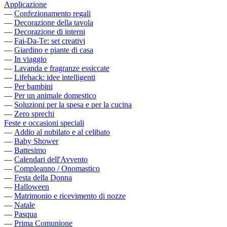
Applicazione
—
Confezionamento regali
—
Decorazione della tavola
—
Decorazione di interni
—
Fai-Da-Te: set creativi
—
Giardino e piante di casa
—
In viaggio
—
Lavanda e fragranze essiccate
—
Lifehack: idee intelligenti
—
Per bambini
—
Per un animale domestico
—
Soluzioni per la spesa e per la cucina
—
Zero sprechi
Feste e occasioni speciali
—
Addio al nubilato e al celibato
—
Baby Shower
—
Battesimo
—
Calendari dell'Avvento
—
Compleanno / Onomastico
—
Festa della Donna
—
Halloween
—
Matrimonio e ricevimento di nozze
—
Natale
—
Pasqua
—
Prima Comunione