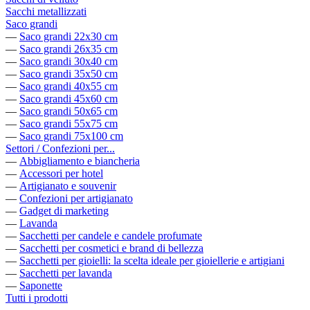
Sacchi metallizzati
Saco grandi
—
Saco grandi 22x30 cm
—
Saco grandi 26x35 cm
—
Saco grandi 30x40 cm
—
Saco grandi 35x50 cm
—
Saco grandi 40x55 cm
—
Saco grandi 45x60 cm
—
Saco grandi 50x65 cm
—
Saco grandi 55x75 cm
—
Saco grandi 75x100 cm
Settori / Confezioni per...
—
Abbigliamento e biancheria
—
Accessori per hotel
—
Artigianato e souvenir
—
Confezioni per artigianato
—
Gadget di marketing
—
Lavanda
—
Sacchetti per candele e candele profumate
—
Sacchetti per cosmetici e brand di bellezza
—
Sacchetti per gioielli: la scelta ideale per gioiellerie e artigiani
—
Sacchetti per lavanda
—
Saponette
Tutti i prodotti