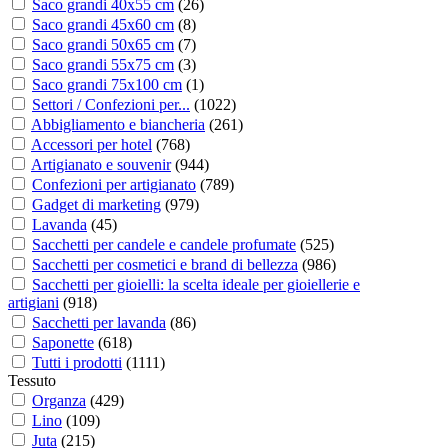
Saco grandi 40x55 cm
(
26
)
Saco grandi 45x60 cm
(
8
)
Saco grandi 50x65 cm
(
7
)
Saco grandi 55x75 cm
(
3
)
Saco grandi 75x100 cm
(
1
)
Settori / Confezioni per...
(
1022
)
Abbigliamento e biancheria
(
261
)
Accessori per hotel
(
768
)
Artigianato e souvenir
(
944
)
Confezioni per artigianato
(
789
)
Gadget di marketing
(
979
)
Lavanda
(
45
)
Sacchetti per candele e candele profumate
(
525
)
Sacchetti per cosmetici e brand di bellezza
(
986
)
Sacchetti per gioielli: la scelta ideale per gioiellerie e
artigiani
(
918
)
Sacchetti per lavanda
(
86
)
Saponette
(
618
)
Tutti i prodotti
(
1111
)
Tessuto
Organza
(
429
)
Lino
(
109
)
Juta
(
215
)