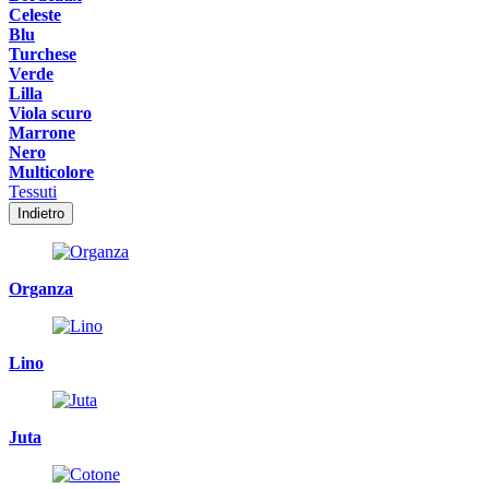
Celeste
Blu
Turchese
Verde
Lilla
Viola scuro
Marrone
Nero
Multicolore
Tessuti
Indietro
Organza
Lino
Juta