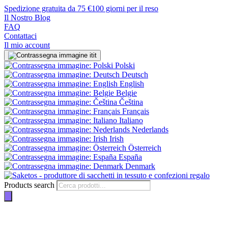
Spedizione gratuita da 75 €
100 giorni per il reso
Il Nostro Blog
FAQ
Contattaci
Il mio account
it
Polski
Deutsch
English
Belgie
Čeština
Français
Italiano
Nederlands
Irish
Österreich
España
Denmark
Products search