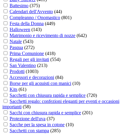
Battesimo
(
375
)
Calendari dell'Avvento
(
44
)
Compleanno / Onomastico
(
801
)
Festa della Donna
(
449
)
Halloween
(
143
)
Matrimonio e ricevimento di nozze
(
642
)
Natale
(
543
)
Pasqua
(
272
)
Prima Comunione
(
418
)
Regali per gli invitati
(
554
)
San Valentino
(
213
)
Prodotti
(
1003
)
Accessori e decorazioni
(
84
)
Borse per gli acquisti con manici
(
10
)
Kits
(
61
)
Sacchetti con chiusura rapida e semplice
(
720
)
Sacchetti regalo: confezioni eleganti per eventi e occasioni
importanti
(
58
)
Sacchi con chiusura rapida e semplice
(
201
)
Protezione dell'uva
(
37
)
Sacche per la spesa in cotone
(
10
)
Sacchetti con stampa
(
285
)