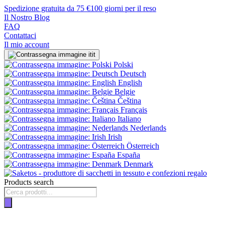
Spedizione gratuita da 75 €
100 giorni per il reso
Il Nostro Blog
FAQ
Contattaci
Il mio account
it
Polski
Deutsch
English
Belgie
Čeština
Français
Italiano
Nederlands
Irish
Österreich
España
Denmark
Products search