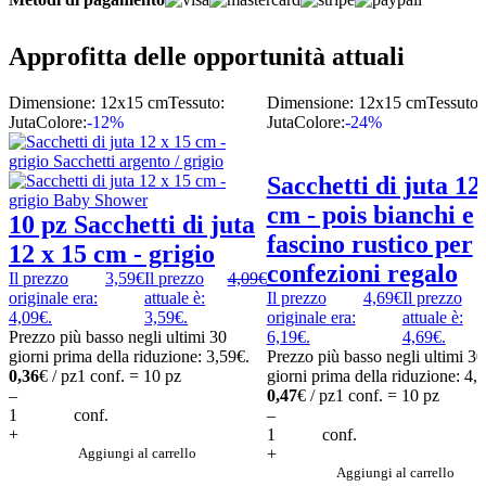
Approfitta delle opportunità attuali
Dimensione: 12x15 cm
Tessuto:
Dimensione: 12x15 cm
Tessuto:
Juta
Colore:
-12%
Juta
Colore:
-24%
Sacchetti di juta 1
cm - pois bianchi e
10 pz Sacchetti di juta
fascino rustico per
12 x 15 cm - grigio
confezioni regalo
Il prezzo
3,59
€
Il prezzo
4,09
€
originale era:
attuale è:
Il prezzo
4,69
€
Il prezzo
4,09€.
3,59€.
originale era:
attuale è:
Prezzo più basso negli ultimi 30
6,19€.
4,69€.
giorni prima della riduzione:
3,59
€
.
Prezzo più basso negli ultimi 30
0,36
€ / pz
1 conf. = 10 pz
giorni prima della riduzione:
4,
–
0,47
€ / pz
1 conf. = 10 pz
conf.
–
+
conf.
Aggiungi al carrello
+
Aggiungi al carrello