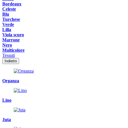
Bordeaux
Celeste
Blu
Turchese
Verde
Lilla
Viola scuro
Marrone
Nero
Multicolore
Tessuti
Indietro
Organza
Lino
Juta