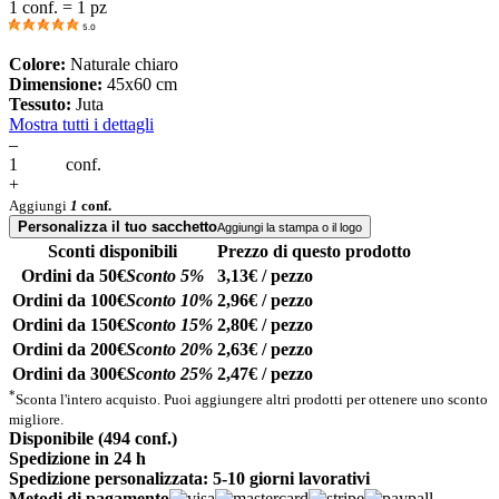
1 conf. = 1 pz
5.0
Colore:
Naturale chiaro
Dimensione:
45x60 cm
Tessuto:
Juta
Mostra tutti i dettagli
–
conf.
+
Aggiungi
1
conf.
Personalizza il tuo sacchetto
Aggiungi la stampa o il logo
Sconti disponibili
Prezzo di questo prodotto
Ordini da 50€
Sconto 5%
3,13€ / pezzo
Ordini da 100€
Sconto 10%
2,96€ / pezzo
Ordini da 150€
Sconto 15%
2,80€ / pezzo
Ordini da 200€
Sconto 20%
2,63€ / pezzo
Ordini da 300€
Sconto 25%
2,47€ / pezzo
*
Sconta l'intero acquisto. Puoi aggiungere altri prodotti per ottenere uno sconto
migliore.
Disponibile (494 conf.)
Spedizione in 24 h
Spedizione personalizzata: 5-10 giorni lavorativi
Metodi di pagamento