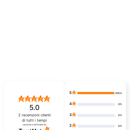
5
100%
4
0%
5.0
3
2
recensioni clienti
0%
di tutti i tempi
raccolte e verificate da
2
0%