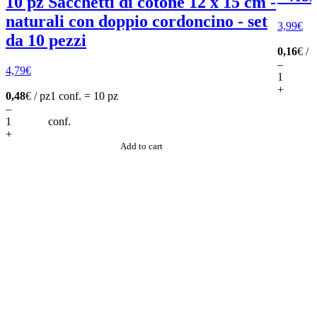
10 pz Sacchetti di cotone 12 x 15 cm -
naturali con doppio cordoncino - set
3,99
€
da 10 pezzi
0,16
€ / 
–
4,79
€
+
0,48
€ / pz
1 conf. = 10 pz
–
conf.
+
Add to cart