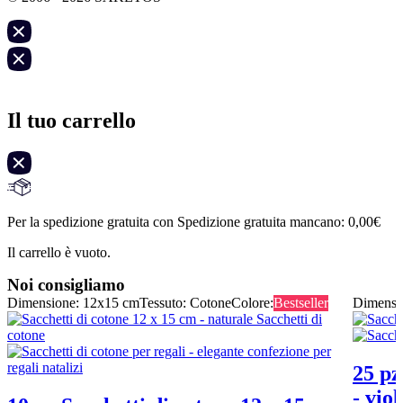
Il tuo carrello
Per la spedizione gratuita con Spedizione gratuita mancano:
0,00
€
Il carrello è vuoto.
Noi consigliamo
Dimensione: 12x15 cm
Tessuto: Cotone
Colore:
Bestseller
Dimensi
25 pz
- viol