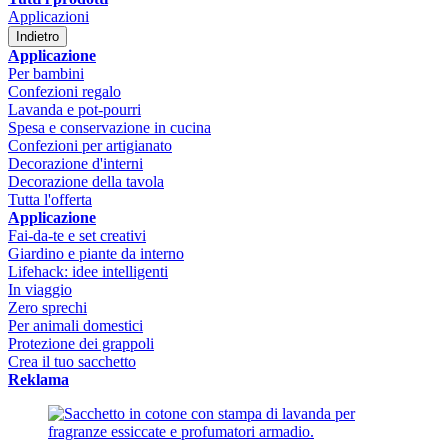
Applicazioni
Indietro
Applicazione
Per bambini
Confezioni regalo
Lavanda e pot-pourri
Spesa e conservazione in cucina
Confezioni per artigianato
Decorazione d'interni
Decorazione della tavola
Tutta l'offerta
Applicazione
Fai-da-te e set creativi
Giardino e piante da interno
Lifehack: idee intelligenti
In viaggio
Zero sprechi
Per animali domestici
Protezione dei grappoli
Crea il tuo sacchetto
Reklama