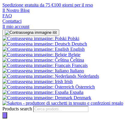
Spedizione gratuita da 75 €
100 giorni per il reso
Il Nostro Blog
FAQ
Contattaci
Il mio account
it
Polski
Deutsch
English
Belgie
Čeština
Français
Italiano
Nederlands
Irish
Österreich
España
Denmark
Products search