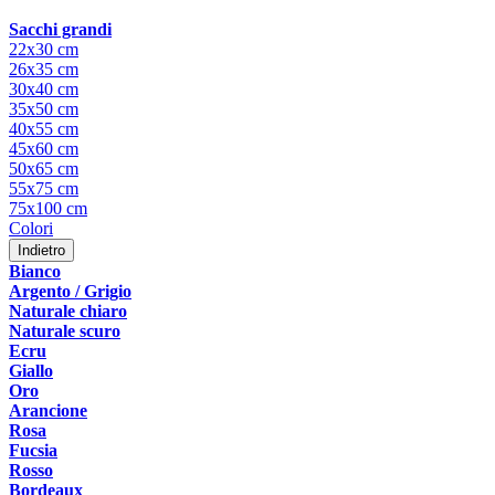
Sacchi grandi
22x30 cm
26x35 cm
30x40 cm
35x50 cm
40x55 cm
45x60 cm
50x65 cm
55x75 cm
75x100 cm
Colori
Indietro
Bianco
Argento / Grigio
Naturale chiaro
Naturale scuro
Ecru
Giallo
Oro
Arancione
Rosa
Fucsia
Rosso
Bordeaux