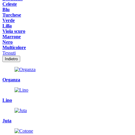
Celeste
Blu
Turchese
Verde
Lilla
Viola scuro
Marrone
Nero
Multicolore
Tessuti
Indietro
Organza
Lino
Juta