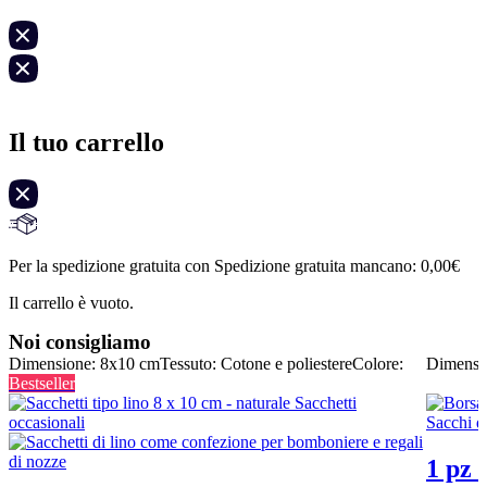
Il tuo carrello
Per la spedizione gratuita con Spedizione gratuita mancano:
0,00
€
Il carrello è vuoto.
Noi consigliamo
Dimensione: 8x10 cm
Tessuto: Cotone e poliestere
Colore:
Dimensi
Bestseller
1 pz 