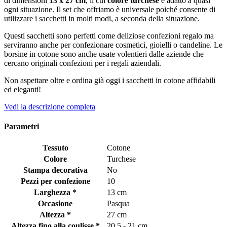
di dimensioni
13 x 27 cm
, il cui
colore
turchese
è adatto a quasi
ogni situazione. Il set che offriamo è universale poiché consente di
utilizzare i sacchetti in molti modi, a seconda della situazione.
Questi sacchetti sono perfetti come deliziose confezioni regalo ma
serviranno anche per confezionare cosmetici, gioielli o candeline. Le
borsine in cotone sono anche usate volentieri dalle aziende che
cercano originali confezioni per i regali aziendali.
Non aspettare oltre e ordina già oggi i sacchetti in cotone affidabili
ed eleganti!
Vedi la descrizione completa
Parametri
Tessuto
Cotone
Colore
Turchese
Stampa decorativa
No
Pezzi per confezione
10
Larghezza *
13 cm
Occasione
Pasqua
Altezza *
27 cm
Altezza fino alla coulisse *
20,5 - 21 cm