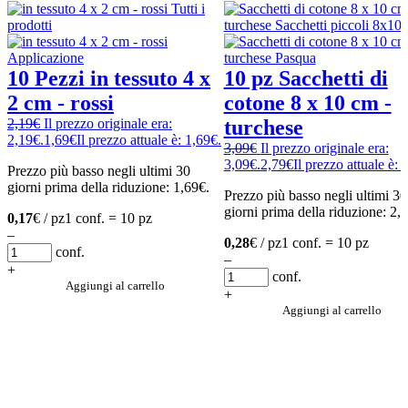
10 Pezzi in tessuto 4 x
10 pz Sacchetti di
2 cm - rossi
cotone 8 x 10 cm -
2,19
€
Il prezzo originale era:
turchese
2,19€.
1,69
€
Il prezzo attuale è: 1,69€.
3,09
€
Il prezzo originale era:
3,09€.
2,79
€
Il prezzo attuale è: 
Prezzo più basso negli ultimi 30
giorni prima della riduzione:
1,69
€
.
Prezzo più basso negli ultimi 30
giorni prima della riduzione:
2,
0,17
€ / pz
1 conf. = 10 pz
–
0,28
€ / pz
1 conf. = 10 pz
conf.
–
+
conf.
Aggiungi al carrello
+
Aggiungi al carrello