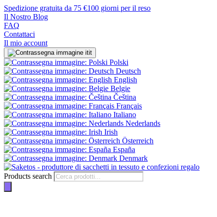
Spedizione gratuita da 75 €
100 giorni per il reso
Il Nostro Blog
FAQ
Contattaci
Il mio account
it
Polski
Deutsch
English
Belgie
Čeština
Français
Italiano
Nederlands
Irish
Österreich
España
Denmark
Products search