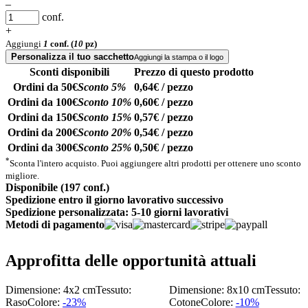
–
conf.
+
Aggiungi
1
conf.
(
10
pz)
Personalizza il tuo sacchetto
Aggiungi la stampa o il logo
Sconti disponibili
Prezzo di questo prodotto
Ordini da 50€
Sconto 5%
0,64€ / pezzo
Ordini da 100€
Sconto 10%
0,60€ / pezzo
Ordini da 150€
Sconto 15%
0,57€ / pezzo
Ordini da 200€
Sconto 20%
0,54€ / pezzo
Ordini da 300€
Sconto 25%
0,50€ / pezzo
*
Sconta l'intero acquisto. Puoi aggiungere altri prodotti per ottenere uno sconto
migliore.
Disponibile (197 conf.)
Spedizione entro il giorno lavorativo successivo
Spedizione personalizzata: 5-10 giorni lavorativi
Metodi di pagamento
Approfitta delle opportunità attuali
Dimensione: 4x2 cm
Tessuto:
Dimensione: 8x10 cm
Tessuto:
Raso
Colore:
-23%
Cotone
Colore:
-10%