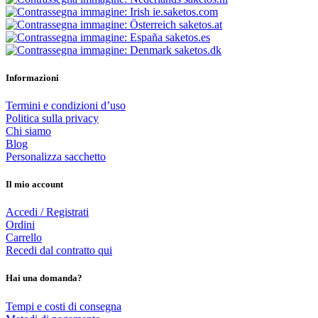
ie.saketos.com
saketos.at
saketos.es
saketos.dk
Informazioni
Termini e condizioni d’uso
Politica sulla privacy
Chi siamo
Blog
Personalizza sacchetto
Il mio account
Accedi / Registrati
Ordini
Carrello
Recedi dal contratto qui
Hai una domanda?
Tempi e costi di consegna