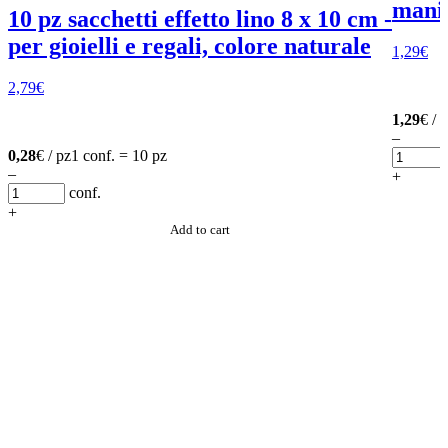
manic
10 pz sacchetti effetto lino 8 x 10 cm -
per gioielli e regali, colore naturale
1,29
€
2,79
€
1,29
€ / 
–
0,28
€ / pz
1 conf. = 10 pz
–
+
conf.
+
Add to cart