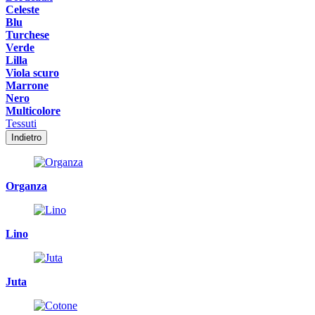
Celeste
Blu
Turchese
Verde
Lilla
Viola scuro
Marrone
Nero
Multicolore
Tessuti
Indietro
Organza
Lino
Juta