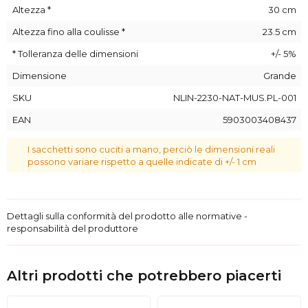
estremamente elegante!
Altezza *
30 cm
Le confezioni che offriamo sono realizzate in tessuto di
Altezza fino alla coulisse *
23.5 cm
cotone e poliestere. L'unione di fibre naturali e sintetiche
garantisce durevolezza e robustezza nonché un'elevata
* Tolleranza delle dimensioni
+/- 5%
resistenza alla deformazione e all'abrasione del materiale.
Dimensione
Grande
Tutti i nostri sacchetti sono realizzati a mano. La posizione di
un'applique o una stampa decorativa negli esemplari
SKU
NLIN-2230-NAT-MUS.PL-001
individuali potrebbe differire leggermente da quella
EAN
5903003408437
presentata nelle foto.
I sacchetti sono cuciti a mano, perciò le dimensioni reali
possono variare rispetto a quelle indicate di +/- 1 cm
Dettagli sulla conformità del prodotto alle normative -
responsabilità del produttore
Altri prodotti che potrebbero piacerti