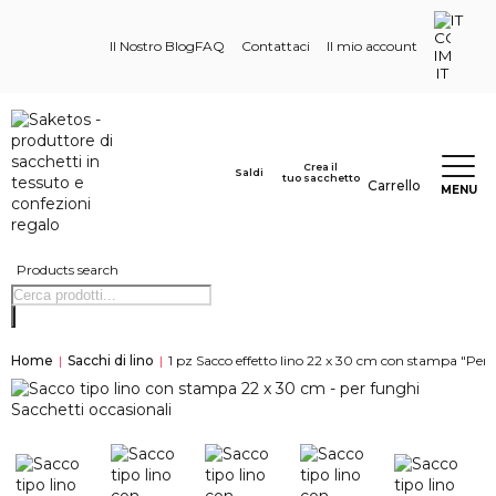
IT
Il Nostro Blog
FAQ
Contattaci
Il mio account
Crea il
Saldi
tuo sacchetto
Carrello
MENU
Products search
Home
|
Sacchi di lino
|
1 pz Sacco effetto lino 22 x 30 cm con stampa "Per