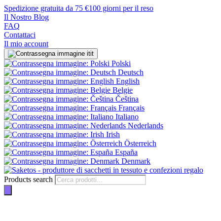
Spedizione gratuita da 75 €
100 giorni per il reso
Il Nostro Blog
FAQ
Contattaci
Il mio account
it
Polski
Deutsch
English
Belgie
Čeština
Français
Italiano
Nederlands
Irish
Österreich
España
Denmark
Products search