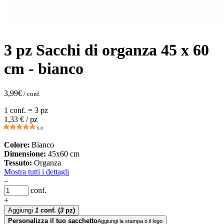
3 pz Sacchi di organza 45 x 60
cm - bianco
3,99
€
/ conf.
1 conf. = 3 pz
1,33
€ / pz
5.0
Colore:
Bianco
Dimensione:
45x60 cm
Tessuto:
Organza
Mostra tutti i dettagli
–
conf.
+
Aggiungi
1
conf.
(
3
pz)
Personalizza il tuo sacchetto
Aggiungi la stampa o il logo