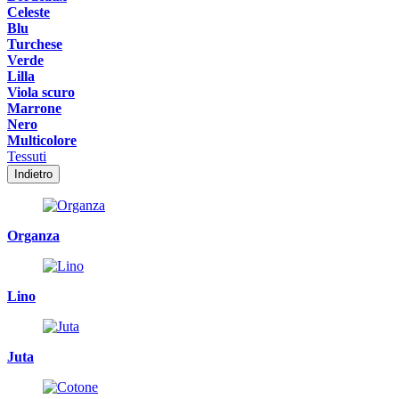
Celeste
Blu
Turchese
Verde
Lilla
Viola scuro
Marrone
Nero
Multicolore
Tessuti
Indietro
Organza
Lino
Juta