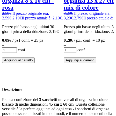
organza 8 x 10 cm -
organza 13 x 27 cm 
rosa
mix di colore
2,59
€
Il prezzo originale era:
3,29
€
Il prezzo originale era:
2,59€.
2,19
€
Il prezzo attuale è: 2,19€.
3,29€.
2,79
€
Il prezzo attuale è: 
Prezzo più basso negli ultimi 30
Prezzo più basso negli ultimi 30
giorni prima della riduzione:
2,19
€
.
giorni prima della riduzione:
2,
0,09
€ / pz
1 conf. = 25 pz
0,28
€ / pz
1 conf. = 10 pz
–
–
conf.
conf.
+
+
Aggiungi al carrello
Aggiungi al carrello
Descrizione
Pratica confezione dei
3
sacchetti
universali di organza in colore
bianco
di medie dimensioni
45 cm x 60 cm
. Questa collezione
versatile è la perfetta aggiunta ad ogni casa - i sacchetti di organza
possono essere utilizzati in molti modi, e il numero di elementi nella