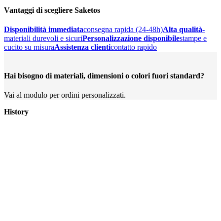
Vantaggi di scegliere Saketos
Disponibilità immediata
consegna rapida (24-48h)
Alta qualità
-
materiali durevoli e sicuri
Personalizzazione disponibile
stampe e
cucito su misura
Assistenza clienti
contatto rapido
Hai bisogno di materiali, dimensioni o colori fuori standard?
Vai al modulo per ordini personalizzati.
History