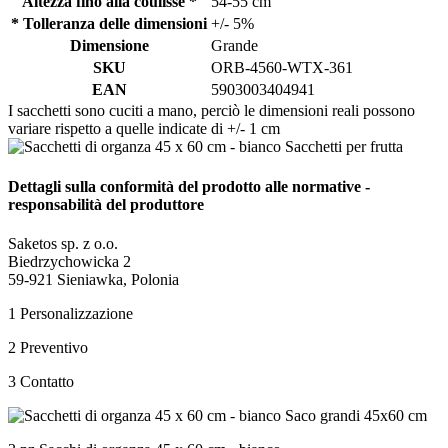
Altezza fino alla coulisse *
54-55 cm
* Tolleranza delle dimensioni
+/- 5%
Dimensione
Grande
SKU
ORB-4560-WTX-361
EAN
5903003404941
I sacchetti sono cuciti a mano, perciò le dimensioni reali possono
variare rispetto a quelle indicate di +/- 1 cm
Dettagli sulla conformità del prodotto alle normative -
responsabilità del produttore
Saketos sp. z o.o.
Biedrzychowicka 2
59-921 Sieniawka, Polonia
1
Personalizzazione
2
Preventivo
3
Contatto