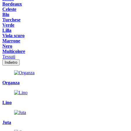
Bordeaux
Celeste
Blu
Turchese
Verde
Lilla
Viola scuro
Marrone
Nero
Multicolore
Tessuti
Indietro
Organza
Lino
Juta