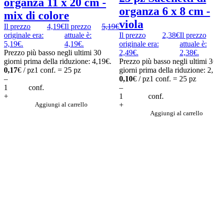
organza 11 x 20 cm -
organza 6 x 8 cm -
mix di colore
viola
Il prezzo
4,19
€
Il prezzo
5,19
€
originale era:
attuale è:
Il prezzo
2,38
€
Il prezzo
5,19€.
4,19€.
originale era:
attuale è:
Prezzo più basso negli ultimi 30
2,49€.
2,38€.
giorni prima della riduzione:
4,19
€
.
Prezzo più basso negli ultimi 30
0,17
€ / pz
1 conf. = 25 pz
giorni prima della riduzione:
2,
–
0,10
€ / pz
1 conf. = 25 pz
conf.
–
+
conf.
Aggiungi al carrello
+
Aggiungi al carrello