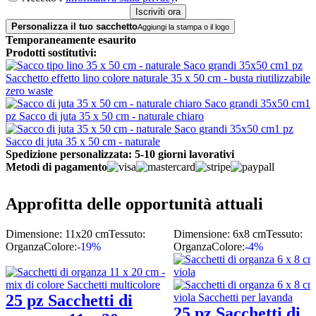
Personalizza il tuo sacchetto
Aggiungi la stampa o il logo
Temporaneamente esaurito
Prodotti sostitutivi:
1 pz
Sacchetto effetto lino colore naturale 35 x 50 cm - busta riutilizzabile
zero waste
1
pz Sacco di juta 35 x 50 cm - naturale chiaro
1 pz
Sacco di juta 35 x 50 cm - naturale
Spedizione personalizzata: 5-10 giorni lavorativi
Metodi di pagamento
Approfitta delle opportunità attuali
Dimensione: 11x20 cm
Tessuto:
Dimensione: 6x8 cm
Tessuto:
Organza
Colore:
-19%
Organza
Colore:
-4%
25 pz Sacchetti di
25 pz Sacchetti di