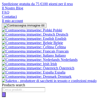
Spedizione gratuita da 75 €
100 giorni per il reso
Il Nostro Blog
FAQ
Contattaci
Il mio account
it
Polski
Deutsch
English
Belgie
Čeština
Français
Italiano
Nederlands
Irish
Österreich
España
Denmark
Products search