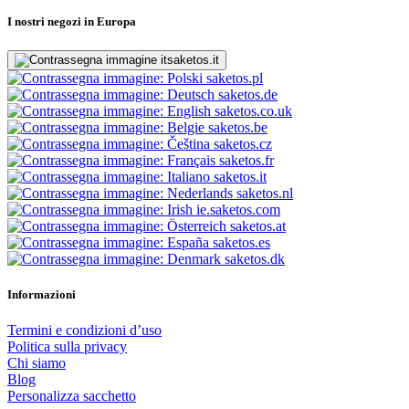
I nostri negozi in Europa
saketos.it
saketos.pl
saketos.de
saketos.co.uk
saketos.be
saketos.cz
saketos.fr
saketos.it
saketos.nl
ie.saketos.com
saketos.at
saketos.es
saketos.dk
Informazioni
Termini e condizioni d’uso
Politica sulla privacy
Chi siamo
Blog
Personalizza sacchetto