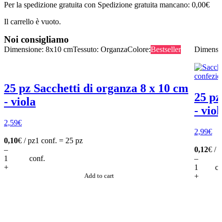
Per la spedizione gratuita con Spedizione gratuita mancano:
0,00
€
Il carrello è vuoto.
Noi consigliamo
Dimensione: 8x10 cm
Tessuto: Organza
Colore:
Bestseller
Dimensi
25 pz Sacchetti di organza 8 x 10 cm
25 pz
- viola
- viol
2,59
€
2,99
€
0,10
€ / pz
1 conf. = 25 pz
–
0,12
€ / 
conf.
–
+
co
Add to cart
+