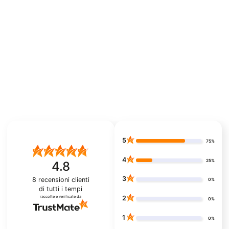
5
75%
4
25%
4.8
3
8
recensioni clienti
0%
di tutti i tempi
raccolte e verificate da
2
0%
1
0%