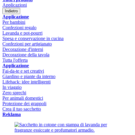
Applicazioni
Indietro
Applicazione
Per bambini
Confezioni regalo
Lavanda e pot-pourri
Spesa e conservazione in cucina
Confezioni per artigianato
Decorazione d'interni
Decorazione della tavola
Tutta l'offerta
Applicazione
Fai-da-te e set creativi
Giardino e piante da interno
Lifehack: idee intelligenti
In viaggio
Zero sprechi
Per animali domestici
Protezione dei grappoli
Crea il tuo sacchetto
Reklama