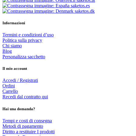
saketos.at
saketos.es
saketos.dk
Informazioni
Termini e condizioni d’uso
Politica sulla privacy
Chi siamo
Blog
Personalizza sacchetto
Il mio account
Accedi / Registrati
Ordini
Carrello
Recedi dal contratto qui
Hai una domanda?
Tempi e costi di consegna
Metodi di pagamento
Diritto a restituire I prodotti