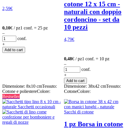
cotone 12 x 15 cm -
2,59
€
naturali con doppio
cordoncino - set da
10 pezzi
0,10
€ / pz
1 conf. = 25 pz
–
conf.
4,79
€
+
Add to cart
0,48
€ / pz
1 conf. = 10 pz
–
conf.
+
Add to cart
Dimensione: 8x10 cm
Tessuto:
Dimensione: 38x42 cm
Tessuto:
Cotone e poliestere
Colore:
Cotone
Colore:
Bestseller
1 pz Borsa in cotone