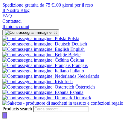
Spedizione gratuita da 75 €
100 giorni per il reso
Il Nostro Blog
FAQ
Contattaci
Il mio account
it
Polski
Deutsch
English
Belgie
Čeština
Français
Italiano
Nederlands
Irish
Österreich
España
Denmark
Products search