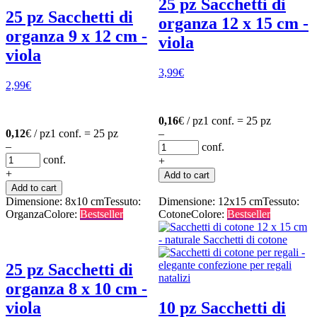
25 pz Sacchetti di
25 pz Sacchetti di
organza 12 x 15 cm -
organza 9 x 12 cm -
viola
viola
3,99
€
2,99
€
0,16
€ / pz
1 conf. = 25 pz
0,12
€ / pz
1 conf. = 25 pz
–
–
conf.
conf.
+
+
Add to cart
Add to cart
Dimensione: 8x10 cm
Tessuto:
Dimensione: 12x15 cm
Tessuto:
Organza
Colore:
Bestseller
Cotone
Colore:
Bestseller
25 pz Sacchetti di
organza 8 x 10 cm -
viola
10 pz Sacchetti di