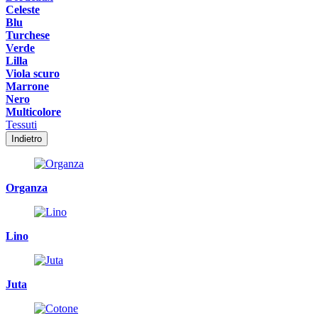
Celeste
Blu
Turchese
Verde
Lilla
Viola scuro
Marrone
Nero
Multicolore
Tessuti
Indietro
Organza
Lino
Juta