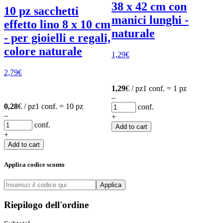
38 x 42 cm con
10 pz sacchetti
manici lunghi -
effetto lino 8 x 10 cm
naturale
- per gioielli e regali,
colore naturale
1,29
€
2,79
€
1,29
€ / pz
1 conf. = 1 pz
–
0,28
€ / pz
1 conf. = 10 pz
conf.
–
+
conf.
Add to cart
+
Add to cart
Applica codice sconto
Applica
Riepilogo dell'ordine