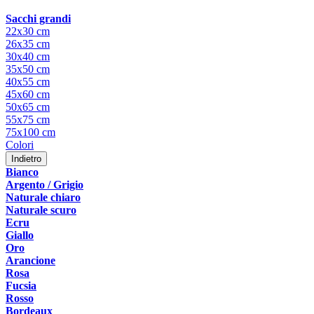
Sacchi grandi
22x30 cm
26x35 cm
30x40 cm
35x50 cm
40x55 cm
45x60 cm
50x65 cm
55x75 cm
75x100 cm
Colori
Indietro
Bianco
Argento / Grigio
Naturale chiaro
Naturale scuro
Ecru
Giallo
Oro
Arancione
Rosa
Fucsia
Rosso
Bordeaux