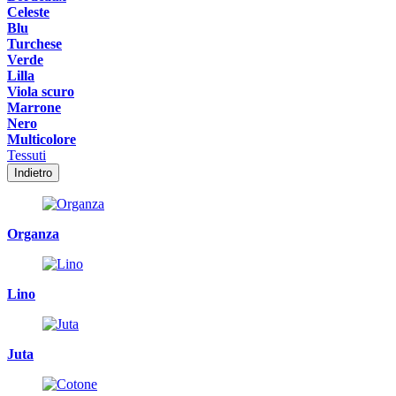
Celeste
Blu
Turchese
Verde
Lilla
Viola scuro
Marrone
Nero
Multicolore
Tessuti
Indietro
Organza
Lino
Juta