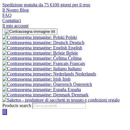
Spedizione gratuita da 75 €
100 giorni per il reso
Il Nostro Blog
FAQ
Contattaci
Il mio account
it
Polski
Deutsch
English
Belgie
Čeština
Français
Italiano
Nederlands
Irish
Österreich
España
Denmark
Products search