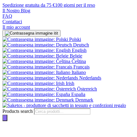
Spedizione gratuita da 75 €
100 giorni per il reso
Il Nostro Blog
FAQ
Contattaci
Il mio account
it
Polski
Deutsch
English
Belgie
Čeština
Français
Italiano
Nederlands
Irish
Österreich
España
Denmark
Products search