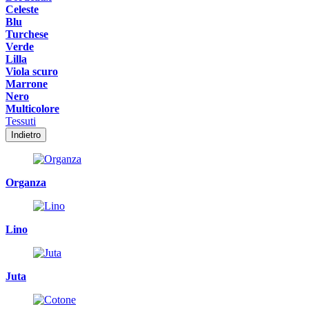
Celeste
Blu
Turchese
Verde
Lilla
Viola scuro
Marrone
Nero
Multicolore
Tessuti
Indietro
Organza
Lino
Juta