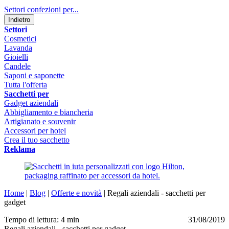
Settori confezioni per...
Indietro
Settori
Cosmetici
Lavanda
Gioielli
Candele
Saponi e saponette
Tutta l'offerta
Sacchetti per
Gadget aziendali
Abbigliamento e biancheria
Artigianato e souvenir
Accessori per hotel
Crea il tuo sacchetto
Reklama
Home
|
Blog
|
Offerte e novità
|
Regali aziendali - sacchetti per
gadget
Tempo di lettura: 4 min
31/08/2019
Regali aziendali - sacchetti per gadget