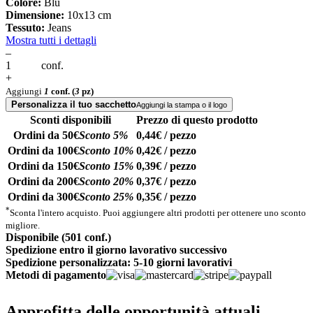
Colore:
Blu
Dimensione:
10x13 cm
Tessuto:
Jeans
Mostra tutti i dettagli
–
conf.
+
Aggiungi
1
conf.
(
3
pz)
Personalizza il tuo sacchetto
Aggiungi la stampa o il logo
Sconti disponibili
Prezzo di questo prodotto
Ordini da 50€
Sconto 5%
0,44€ / pezzo
Ordini da 100€
Sconto 10%
0,42€ / pezzo
Ordini da 150€
Sconto 15%
0,39€ / pezzo
Ordini da 200€
Sconto 20%
0,37€ / pezzo
Ordini da 300€
Sconto 25%
0,35€ / pezzo
*
Sconta l'intero acquisto. Puoi aggiungere altri prodotti per ottenere uno sconto
migliore.
Disponibile (501 conf.)
Spedizione entro il giorno lavorativo successivo
Spedizione personalizzata: 5-10 giorni lavorativi
Metodi di pagamento
Approfitta delle opportunità attuali