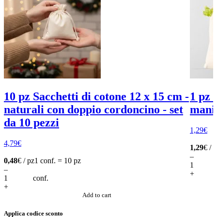
10 pz Sacchetti di cotone 12 x 15 cm -
1 pz 
naturali con doppio cordoncino - set
manic
da 10 pezzi
1,29
€
4,79
€
1,29
€ / 
–
0,48
€ / pz
1 conf. = 10 pz
–
+
conf.
+
Add to cart
Applica codice sconto