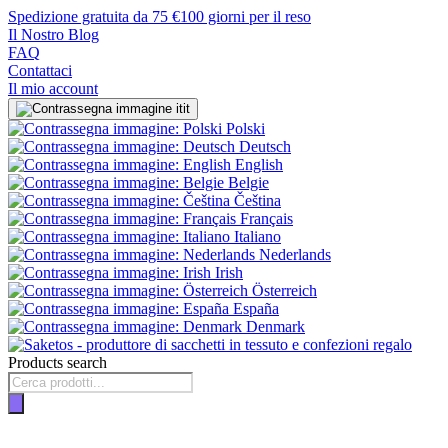
Spedizione gratuita da 75 €
100 giorni per il reso
Il Nostro Blog
FAQ
Contattaci
Il mio account
it
Polski
Deutsch
English
Belgie
Čeština
Français
Italiano
Nederlands
Irish
Österreich
España
Denmark
Products search