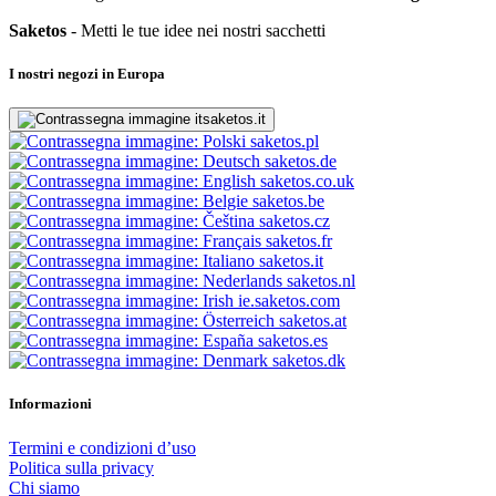
Saketos
- Metti le tue idee nei nostri sacchetti
I nostri negozi in Europa
saketos.it
saketos.pl
saketos.de
saketos.co.uk
saketos.be
saketos.cz
saketos.fr
saketos.it
saketos.nl
ie.saketos.com
saketos.at
saketos.es
saketos.dk
Informazioni
Termini e condizioni d’uso
Politica sulla privacy
Chi siamo