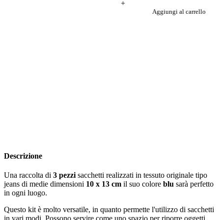
+
Aggiungi al carrello
Descrizione
Una raccolta di
3 pezzi
sacchetti realizzati in tessuto originale tipo
jeans di medie dimensioni
10 x 13 cm
il suo colore
blu
sarà perfetto
in ogni luogo.
Questo kit è molto versatile, in quanto permette l'utilizzo di sacchetti
in vari modi. Possono servire come uno spazio per riporre oggetti