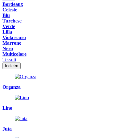
Bordeaux
Celeste
Blu
Turchese
Verde
Lilla
Viola scuro
Marrone
Nero
Multicolore
Tessuti
Indietro
Organza
Lino
Juta