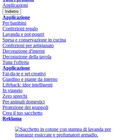
Applicazioni
Indietro
Applicazione
Per bambini
Confezioni regalo
Lavanda e pot-pourri
Spesa e conservazione in cucina
Confezioni per artigianato
Decorazione d'interni
Decorazione della tavola
Tutta l'offerta
Applicazione
Fai-da-te e set creativi
Giardino e piante da interno
Lifehack: idee intelligenti
In viaggio
Zero sprechi
Per animali domestici
Protezione dei grappoli
Crea il tuo sacchetto
Reklama