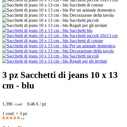
3 pz Sacchetti di jeans 10 x 13
cm - blu
1,39
€
0,46
€ / pz
/ conf.
1 conf. = 3 pz
5.0