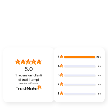
5
100%
4
0%
5.0
3
1
recensioni clienti
0%
di tutti i tempi
raccolte e verificate da
2
0%
1
0%