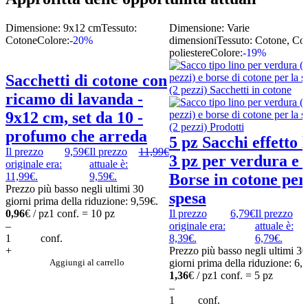
Dimensione: 9x12 cm
Tessuto:
Dimensione: Varie
Cotone
Colore:
-20%
dimensioni
Tessuto: Cotone, Co
poliestere
Colore:
-19%
Sacchetti di cotone con
ricamo di lavanda -
9x12 cm, set da 10 -
profumo che arreda
5 pz Sacchi effetto 
Il prezzo
9,59
€
Il prezzo
11,99
€
3 pz per verdura e 
originale era:
attuale è:
11,99€.
9,59€.
Borse in cotone per
Prezzo più basso negli ultimi 30
spesa
giorni prima della riduzione:
9,59
€
.
0,96
€ / pz
1 conf. = 10 pz
Il prezzo
6,79
€
Il prezzo
–
originale era:
attuale è:
conf.
8,39€.
6,79€.
+
Prezzo più basso negli ultimi 30
Aggiungi al carrello
giorni prima della riduzione:
6,
1,36
€ / pz
1 conf. = 5 pz
–
conf.