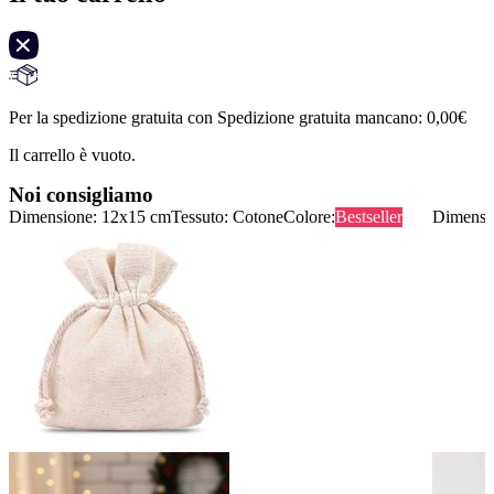
Per la spedizione gratuita con Spedizione gratuita mancano:
0,00
€
Il carrello è vuoto.
Noi consigliamo
Dimensione: 12x15 cm
Tessuto: Cotone
Colore:
Bestseller
Dimensi