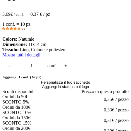
3,69
€
0,37
€ / pz
/ conf.
1 conf. = 10 pz
4.9
Colore:
Naturale
Dimensione:
11x14 cm
Tessuto:
Lino, Cotone e poliestere
Mostra tutti i dettagli
–
conf.
+
Aggiungi
1
conf.
(
10
pz)
Personalizza il tuo sacchetto
Aggiungi la stampa o il logo
Sconti disponibili
Prezzo di questo prodotto
Ordini da 50€
0,35€ / pezzo
SCONTO 5%
Ordini da 100€
0,33€ / pezzo
SCONTO 10%
Ordini da 150€
0,31€ / pezzo
SCONTO 15%
Ordini da 200€
0,30€ / pezzo