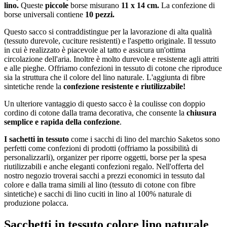
lino.
Queste
piccole
borse misurano
11 x 14 cm.
La confezione di
borse universali contiene
10 pezzi.
Questo sacco si contraddistingue per la lavorazione di alta qualità
(tessuto durevole, cuciture resistenti) e l'aspetto originale. Il tessuto
in cui è realizzato è piacevole al tatto e assicura un'ottima
circolazione dell'aria. Inoltre è molto durevole e resistente agli attriti
e alle pieghe. Offriamo confezioni in tessuto di cotone che riproduce
sia la struttura che il colore del lino naturale. L'aggiunta di fibre
sintetiche rende la
confezione resistente e riutilizzabile!
Un ulteriore vantaggio di questo sacco è la coulisse con doppio
cordino di cotone dalla trama decorativa, che consente la
chiusura
semplice e rapida della confezione
.
I sachetti in tessuto
come i sacchi di lino del marchio Saketos sono
perfetti come confezioni di prodotti (offriamo la possibilità di
personalizzarli), organizer per riporre oggetti, borse per la spesa
riutilizzabili e anche eleganti confezioni regalo. Nell'offerta del
nostro negozio troverai sacchi a prezzi economici in tessuto dal
colore e dalla trama simili al lino (tessuto di cotone con fibre
sintetiche) e sacchi di lino cuciti in lino al 100% naturale di
produzione polacca.
Sacchetti in tessuto colore lino naturale