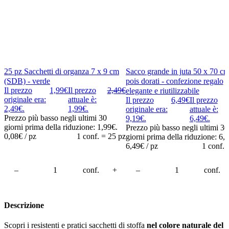
25 pz Sacchetti di organza 7 x 9 cm
Sacco grande in juta 50 x 70 c
(SDB) - verde
pois dorati - confezione regalo
Il prezzo
1,99
€
Il prezzo
2,49
€
elegante e riutilizzabile
originale era:
attuale è:
Il prezzo
6,49
€
Il prezzo
2,49€.
1,99€.
originale era:
attuale è:
Prezzo più basso negli ultimi 30
9,19€.
6,49€.
giorni prima della riduzione:
1,99
€
.
Prezzo più basso negli ultimi 30
0,08
€ / pz
1 conf. = 25 pz
giorni prima della riduzione:
6,
6,49
€ / pz
1 conf. 
carrello
–
Aggiungi al carrello
conf.
+
–
Aggiung
conf.
Descrizione
Scopri i resistenti e pratici sacchetti di stoffa
nel colore naturale del