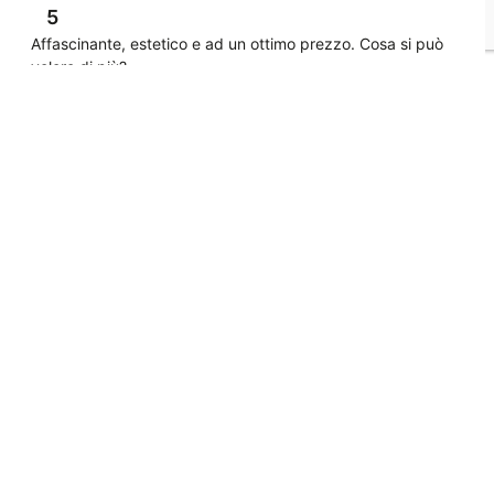
5
Affascinante, estetico e ad un ottimo prezzo. Cosa si può
volere di più?
12/4/2019
0
0
Mostra originale
Helena K.
Recensione esterna
4
Biancheria di buona qualità, evasione rapida dell'ordine.
Raccomando!
11/5/2019
0
0
Mostra originale
Norbert
Recensione esterna