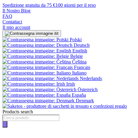
Spedizione gratuita da 75 €
100 giorni per il reso
Il Nostro Blog
FAQ
Contattaci
Il mio account
it
Polski
Deutsch
English
Belgie
Čeština
Français
Italiano
Nederlands
Irish
Österreich
España
Denmark
Products search