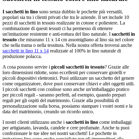
I sacchetti in lino
sono senza dubbio le pochette più versatili,
popolari sia tra i clienti privati che tra le aziende. Il set include 10
pezzi di sacchetti in tessuto realizzate in cotone e poliestere. La
combinazione di questi tessuti ci ha permesso di ottenere
un'imitazione resistente e anti-rottura del lino naturale. I
sacchetti in
tessuto
che misurano 11 x 14 cm assomigliano al lino sia nel colore
che nella trama o nella tessitura. Nella nostra offerta troverai anche
sacchetti in lino 11 x 14
realizzate al 100% in lino naturale di
produzione polacca.
A cosa possono servire i
piccoli sacchetti in tessuto
? Grazie alle
loro dimensioni ridotte, sono eccellenti per conservare gioielli e
piccoli dispositivi elettronici. Puoi utilizzare un sacchetto del genere
come organizzatore, dove puoi conservare chiavi e altri oggetti utili.
I piccoli sacchetti con coulisse sono anche un'imballaggio pratico
per piccoli regali - saranno perfetti, ad esempio, quando prepari
regali per gli ospiti del matrimonio. Grazie alla possibilità di
personalizzazione sulla borsa, possiamo stampare i vostri nomi e la
data del matrimonio, creando un ricordo unico.
I nostri clienti utilizzano anche i
sacchetti in lino
come imballaggi
per artigianato, lavanda, candele e cere profumate. Anche tu puoi
confezionare le tue idee nei nostri sacchetti! Le pochette in
imitazione lino sono anche consigliate per gli imprenditori alla