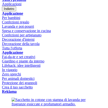
Applicazioni
Indietro
Applicazione
Per bambini
Confezioni regalo
Lavanda e pot-pourri
Spesa e conservazione in cucina
Confezioni per artigianato
Decorazione d'interni
Decorazione della tavola
Tutta l'offerta
Applicazione
Fai-da-te e set creativi
Giardino e piante da interno
Lifehack: idee intelligenti
In viaggio
Zero sprechi
Per animali domestici
Protezione dei grappoli
Crea il tuo sacchetto
Reklama