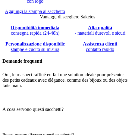
Aggiungi la stampa al sacchetto
Vantaggi di scegliere Saketos
Disponibilità immediata
Alta qualità
consegna rapida (24-48h)
- materiali durevoli e sicuri
Personalizzazione disponibile
Assistenza clienti
stampe e cucito su misura
contatto rapido
Domande frequenti
10 pz Sacchetti effetto lino colore naturale 11 x 14 cm - perfetti per
Oui, leur aspect raffiné en fait une solution idéale pour présenter
LIN-1114-NAT-172
des petits cadeaux avec élégance, comme des bijoux ou des objets
faits main.
I sacchetti misurano 11 × 14 cm e sono realizzati in un tessuto di alta
qualità effetto lino (cotone misto a fibre sintetiche). Sono venduti in
A cosa servono questi sacchetti?
set da 10 pezzi e dotati di una chiusura con doppio laccetto in
cotone.
Sono ideali come confezioni per gioielli, piccoli dispositivi
elettronici, bomboniere per matrimoni, articoli artigianali, lavanda
Posso personalizzare questi sacchetti?