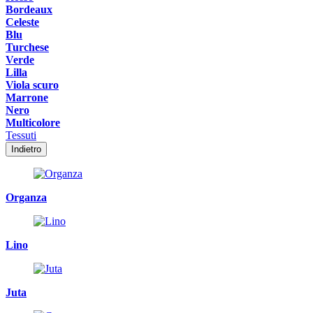
Bordeaux
Celeste
Blu
Turchese
Verde
Lilla
Viola scuro
Marrone
Nero
Multicolore
Tessuti
Indietro
Organza
Lino
Juta