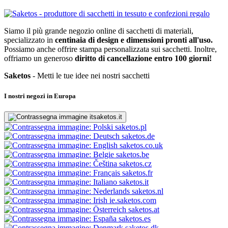
Siamo il più grande negozio online di sacchetti di materiali,
specializzato in
centinaia di design e dimensioni pronti all'uso.
Possiamo anche offrire stampa personalizzata sui sacchetti. Inoltre,
offriamo un generoso
diritto di cancellazione entro 100 giorni!
Saketos
- Metti le tue idee nei nostri sacchetti
I nostri negozi in Europa
saketos.it
saketos.pl
saketos.de
saketos.co.uk
saketos.be
saketos.cz
saketos.fr
saketos.it
saketos.nl
ie.saketos.com
saketos.at
saketos.es
saketos.dk