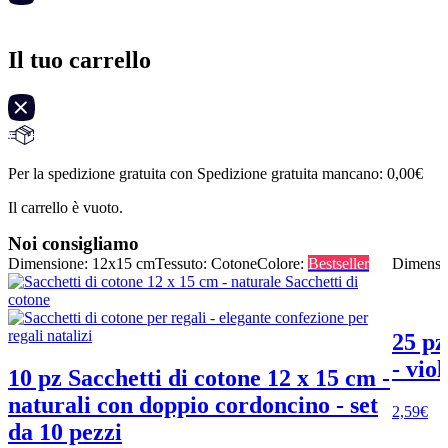
Il tuo carrello
Per la spedizione gratuita con Spedizione gratuita mancano:
0,00
€
Il carrello è vuoto.
Noi consigliamo
Dimensione: 12x15 cm
Tessuto: Cotone
Colore:
Bestseller
Dimensi
25 pz
- viol
10 pz Sacchetti di cotone 12 x 15 cm -
naturali con doppio cordoncino - set
2,59
€
da 10 pezzi