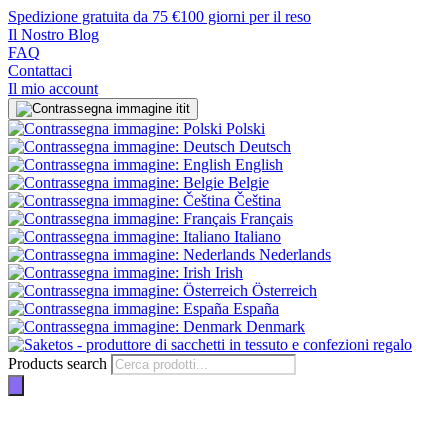
Spedizione gratuita da 75 €
100 giorni per il reso
Il Nostro Blog
FAQ
Contattaci
Il mio account
it
Polski
Deutsch
English
Belgie
Čeština
Français
Italiano
Nederlands
Irish
Österreich
España
Denmark
Products search