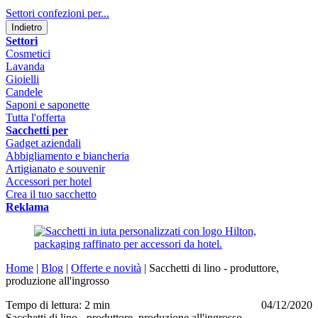
Settori confezioni per...
Indietro
Settori
Cosmetici
Lavanda
Gioielli
Candele
Saponi e saponette
Tutta l'offerta
Sacchetti per
Gadget aziendali
Abbigliamento e biancheria
Artigianato e souvenir
Accessori per hotel
Crea il tuo sacchetto
Reklama
Home
|
Blog
|
Offerte e novità
|
Sacchetti di lino - produttore,
produzione all'ingrosso
Tempo di lettura: 2 min
04/12/2020
Sacchetti di lino - produttore, produzione all'ingrosso