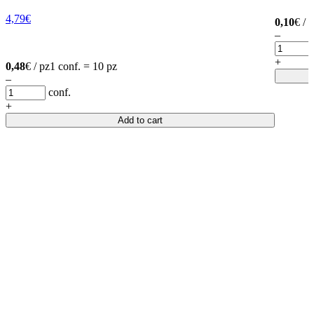
4,79
€
0,10
€ / 
–
+
0,48
€ / pz
1 conf. = 10 pz
–
conf.
+
Add to cart