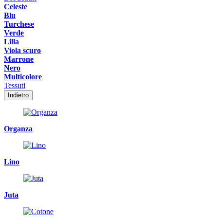
Celeste
Blu
Turchese
Verde
Lilla
Viola scuro
Marrone
Nero
Multicolore
Tessuti
Indietro
Organza
Lino
Juta