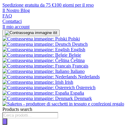
Spedizione gratuita da 75 €
100 giorni per il reso
Il Nostro Blog
FAQ
Contattaci
Il mio account
it
Polski
Deutsch
English
Belgie
Čeština
Français
Italiano
Nederlands
Irish
Österreich
España
Denmark
Products search