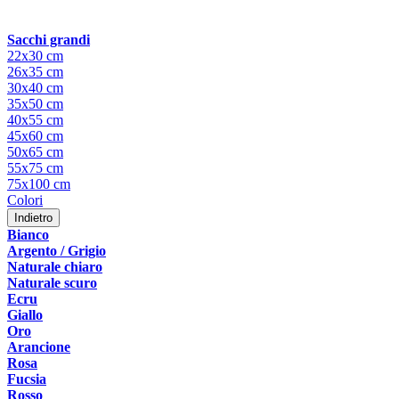
Sacchi grandi
22x30 cm
26x35 cm
30x40 cm
35x50 cm
40x55 cm
45x60 cm
50x65 cm
55x75 cm
75x100 cm
Colori
Indietro
Bianco
Argento / Grigio
Naturale chiaro
Naturale scuro
Ecru
Giallo
Oro
Arancione
Rosa
Fucsia
Rosso