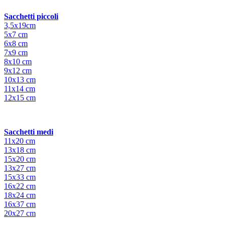
Sacchetti piccoli
3,5x19cm
5x7 cm
6x8 cm
7x9 cm
8x10 cm
9x12 cm
10x13 cm
11x14 cm
12x15 cm
Sacchetti medi
11x20 cm
13x18 cm
15x20 cm
13x27 cm
15x33 cm
16x22 cm
18x24 cm
16x37 cm
20x27 cm