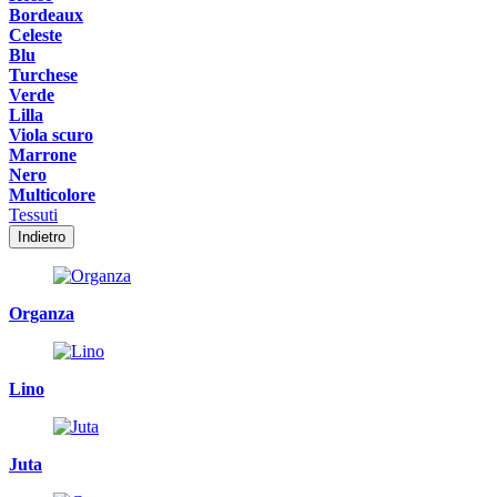
Bordeaux
Celeste
Blu
Turchese
Verde
Lilla
Viola scuro
Marrone
Nero
Multicolore
Tessuti
Indietro
Organza
Lino
Juta