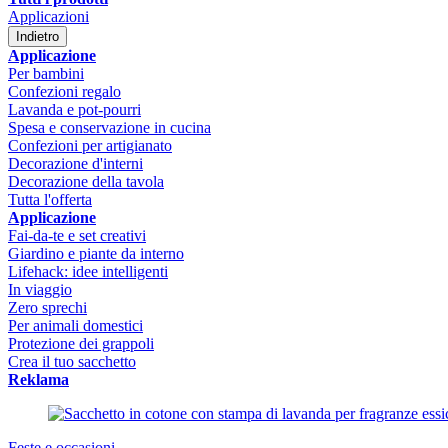
Applicazioni
Indietro
Applicazione
Per bambini
Confezioni regalo
Lavanda e pot-pourri
Spesa e conservazione in cucina
Confezioni per artigianato
Decorazione d'interni
Decorazione della tavola
Tutta l'offerta
Applicazione
Fai-da-te e set creativi
Giardino e piante da interno
Lifehack: idee intelligenti
In viaggio
Zero sprechi
Per animali domestici
Protezione dei grappoli
Crea il tuo sacchetto
Reklama
Feste e occasioni