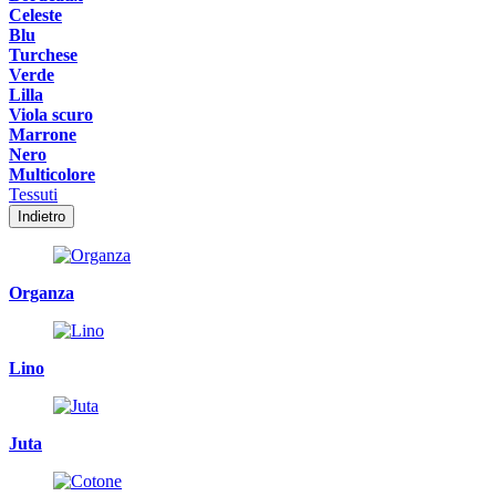
Celeste
Blu
Turchese
Verde
Lilla
Viola scuro
Marrone
Nero
Multicolore
Tessuti
Indietro
Organza
Lino
Juta