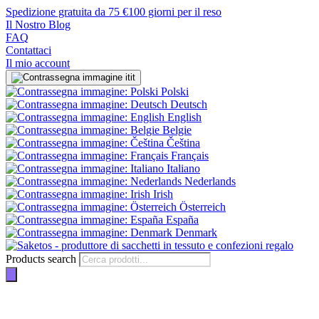
Spedizione gratuita da 75 €
100 giorni per il reso
Il Nostro Blog
FAQ
Contattaci
Il mio account
it
Polski
Deutsch
English
Belgie
Čeština
Français
Italiano
Nederlands
Irish
Österreich
España
Denmark
Products search