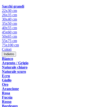
Sacchi grandi
22x30 cm
26x35 cm
30x40 cm
35x50 cm
40x55 cm
45x60 cm
50x65 cm
55x75 cm
75x100 cm
Colori
Indietro
Bianco
Argento / Grigio
Naturale chiaro
Naturale scuro
Ecru
Giallo
Oro
Arancione
Rosa
Fucsia
Rosso
Bordeaux