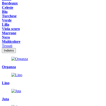
Bordeaux
Celeste
Blu
Turchese
Verde
Lilla
Viola scuro
Marrone
Nero
Multicolore
Tessuti
Indietro
Organza
Lino
Juta