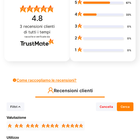
5
67%
4
33%
4.8
3
3
recensioni clienti
0%
di tutti i tempi
raccolte e verificate da
2
0%
1
0%
Come raccogliamo le recensioni?
Recensioni clienti
Filtri
Cancella
Cerca
Valutazione
Utilizzo