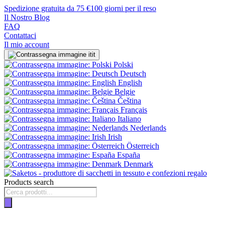
Spedizione gratuita da 75 €
100 giorni per il reso
Il Nostro Blog
FAQ
Contattaci
Il mio account
it
Polski
Deutsch
English
Belgie
Čeština
Français
Italiano
Nederlands
Irish
Österreich
España
Denmark
Products search