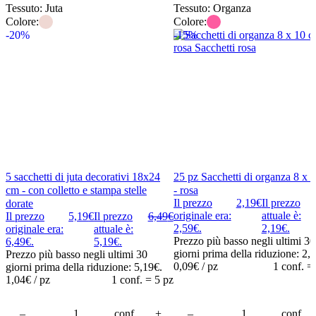
Tessuto: Juta
Tessuto: Organza
Colore:
Colore:
-20%
-15%
5 sacchetti di juta decorativi 18x24
25 pz Sacchetti di organza 8 x 
cm - con colletto e stampa stelle
- rosa
Il prezzo
2,19
€
Il prezzo
dorate
originale era:
attuale è:
Il prezzo
5,19
€
Il prezzo
6,49
€
2,59€.
2,19€.
originale era:
attuale è:
Prezzo più basso negli ultimi 30
6,49€.
5,19€.
giorni prima della riduzione:
2,
Prezzo più basso negli ultimi 30
0,09
€ / pz
1 conf. =
giorni prima della riduzione:
5,19
€
.
1,04
€ / pz
1 conf. = 5 pz
carrello
–
Aggiungi al carrello
conf.
+
–
Aggiung
conf.