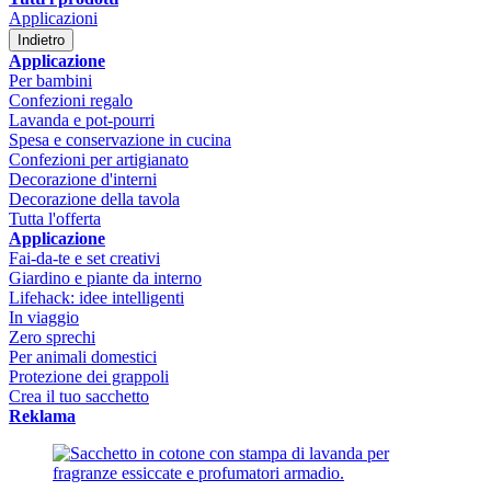
Applicazioni
Indietro
Applicazione
Per bambini
Confezioni regalo
Lavanda e pot-pourri
Spesa e conservazione in cucina
Confezioni per artigianato
Decorazione d'interni
Decorazione della tavola
Tutta l'offerta
Applicazione
Fai-da-te e set creativi
Giardino e piante da interno
Lifehack: idee intelligenti
In viaggio
Zero sprechi
Per animali domestici
Protezione dei grappoli
Crea il tuo sacchetto
Reklama