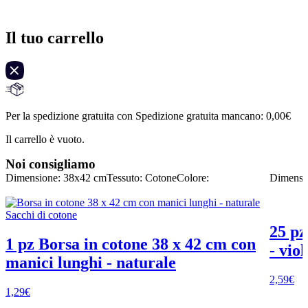
Il tuo carrello
Per la spedizione gratuita con Spedizione gratuita mancano:
0,00
€
Il carrello è vuoto.
Noi consigliamo
Dimensione: 38x42 cm
Tessuto: Cotone
Colore:
Dimensi
25 pz
1 pz Borsa in cotone 38 x 42 cm con
- viol
manici lunghi - naturale
2,59
€
1,29
€