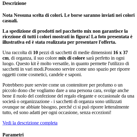
Descrizione
Nota Nessuna scelta di colori. Le borse saranno inviati nei colori
casuali.
La spedizione di prodotti nel pacchetto mix non garantisce la
ricezione di tutti i colori mostrati in figura! La foto presentata è
illustrativa ed è stata realizzata per presentare l'offerta.
Una raccolta di
10
pezzi di sacchetti di medie dimensioni
16 x 37
cm
, di organza, il suo colore
mix di colore
sarà perfetto in ogni
luogo. Questo kit è molto versatile, in quanto permette l'utilizzo di
sacchetti in vari modi.Possono servire come uno spazio per riporre
oggetti come cosmetici, candele e saponi.
Potrebbero pure servire come un contenitore per profumo o un
piccolo dono che vogliamo dare a una persona cara, svolge anche
bene il ruolo del confezione del regalo elegante e occasionale da una
società o organizzazione - i sacchetti di organza sono utilizzati
ovunque ne abbiate bisogno, perché ci si può riporre letteralmente
tutto, ed sono adatti per ogni occasione, senza eccezioni!
Vedi la descrizione completa
Parametri