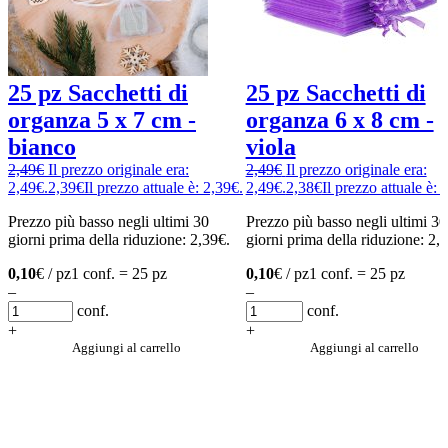
25 pz Sacchetti di
25 pz Sacchetti di
organza 5 x 7 cm -
organza 6 x 8 cm -
bianco
viola
2,49
€
Il prezzo originale era:
2,49
€
Il prezzo originale era:
2,49€.
2,39
€
Il prezzo attuale è: 2,39€.
2,49€.
2,38
€
Il prezzo attuale è: 
Prezzo più basso negli ultimi 30
Prezzo più basso negli ultimi 30
giorni prima della riduzione:
2,39
€
.
giorni prima della riduzione:
2,
0,10
€ / pz
1 conf. = 25 pz
0,10
€ / pz
1 conf. = 25 pz
–
–
conf.
conf.
+
+
Aggiungi al carrello
Aggiungi al carrello