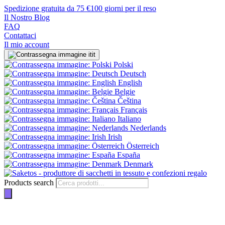
Spedizione gratuita da 75 €
100 giorni per il reso
Il Nostro Blog
FAQ
Contattaci
Il mio account
it
Polski
Deutsch
English
Belgie
Čeština
Français
Italiano
Nederlands
Irish
Österreich
España
Denmark
Products search