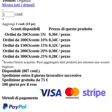
Tessuto:
Organza
Mostra tutti i dettagli
–
conf.
+
Aggiungi
1
conf.
(
10
pz)
Sconti disponibili
Prezzo di questo prodotto
Ordini da 50€
Sconto 5%
0,36€ / pezzo
Ordini da 100€
Sconto 10%
0,34€ / pezzo
Ordini da 150€
Sconto 15%
0,32€ / pezzo
Ordini da 200€
Sconto 20%
0,30€ / pezzo
Ordini da 300€
Sconto 25%
0,28€ / pezzo
*
Sconta l'intero acquisto. Puoi aggiungere altri prodotti per ottenere uno sconto
migliore.
Disponibile (887 conf.)
Spedizione entro il giorno lavorativo successivo
Spedizione gratuita da 75 €
100 giorni per il reso
Metodi di pagamento