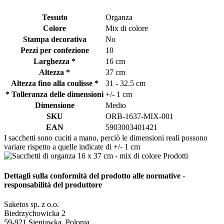
Tessuto
Organza
Colore
Mix di colore
Stampa decorativa
No
Pezzi per confezione
10
Larghezza *
16 cm
Altezza *
37 cm
Altezza fino alla coulisse *
31 - 32.5 cm
* Tolleranza delle dimensioni
+/- 1 cm
Dimensione
Medio
SKU
ORB-1637-MIX-001
EAN
5903003401421
I sacchetti sono cuciti a mano, perciò le dimensioni reali possono
variare rispetto a quelle indicate di +/- 1 cm
Dettagli sulla conformità del prodotto alle normative -
responsabilità del produttore
Saketos sp. z o.o.
Biedrzychowicka 2
59-921 Sieniawka, Polonia