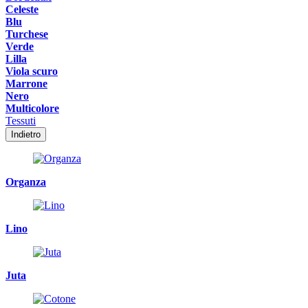
Celeste
Blu
Turchese
Verde
Lilla
Viola scuro
Marrone
Nero
Multicolore
Tessuti
Indietro
Organza
Lino
Juta