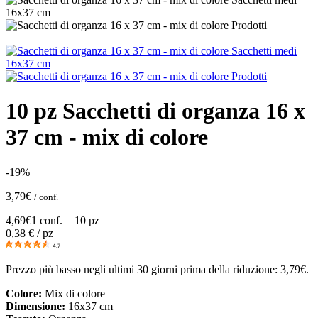
10 pz Sacchetti di organza 16 x
37 cm - mix di colore
-19%
3,79
€
/ conf.
4,69
€
1 conf. = 10 pz
0,38
€ / pz
4.7
Prezzo più basso negli ultimi 30 giorni prima della riduzione:
3,79
€
.
Colore:
Mix di colore
Dimensione:
16x37 cm