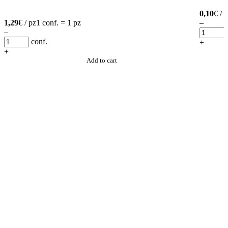
0,10
€ / 
1,29
€ / pz
1 conf. = 1 pz
–
–
conf.
+
+
Add to cart