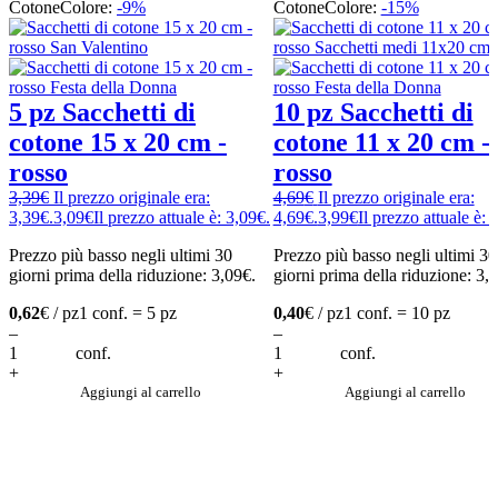
Cotone
Colore:
-9%
Cotone
Colore:
-15%
5 pz Sacchetti di
10 pz Sacchetti di
cotone 15 x 20 cm -
cotone 11 x 20 cm -
rosso
rosso
3,39
€
Il prezzo originale era:
4,69
€
Il prezzo originale era:
3,39€.
3,09
€
Il prezzo attuale è: 3,09€.
4,69€.
3,99
€
Il prezzo attuale è: 
Prezzo più basso negli ultimi 30
Prezzo più basso negli ultimi 30
giorni prima della riduzione:
3,09
€
.
giorni prima della riduzione:
3,
0,62
€ / pz
1 conf. = 5 pz
0,40
€ / pz
1 conf. = 10 pz
–
–
conf.
conf.
+
+
Aggiungi al carrello
Aggiungi al carrello