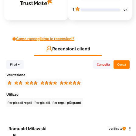
1
0%
Come raccogliamo le recensioni?
Recensioni clienti
Filtri
Cancella
Cerca
Valutazione
Utilizzo
Per piccoli regali
Per gioielli
Per regali più grandi
Romuald Miławski
verificato
5