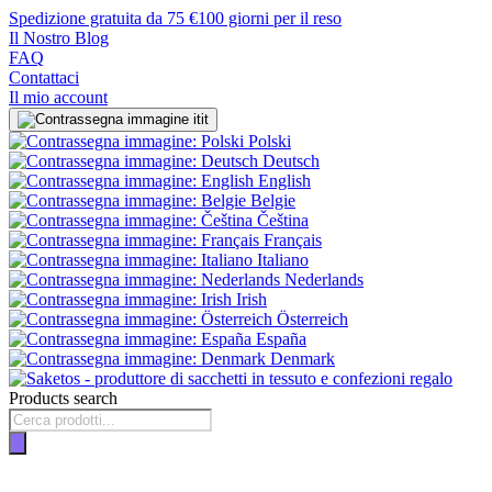
Spedizione gratuita da 75 €
100 giorni per il reso
Il Nostro Blog
FAQ
Contattaci
Il mio account
it
Polski
Deutsch
English
Belgie
Čeština
Français
Italiano
Nederlands
Irish
Österreich
España
Denmark
Products search