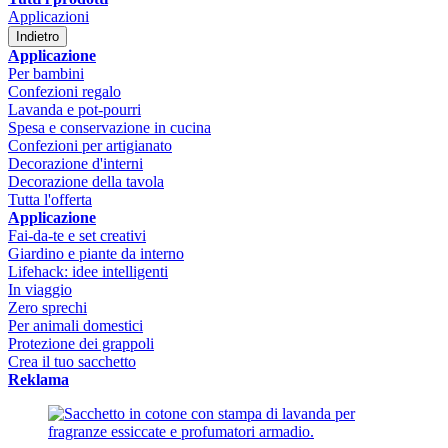
Applicazioni
Indietro
Applicazione
Per bambini
Confezioni regalo
Lavanda e pot-pourri
Spesa e conservazione in cucina
Confezioni per artigianato
Decorazione d'interni
Decorazione della tavola
Tutta l'offerta
Applicazione
Fai-da-te e set creativi
Giardino e piante da interno
Lifehack: idee intelligenti
In viaggio
Zero sprechi
Per animali domestici
Protezione dei grappoli
Crea il tuo sacchetto
Reklama