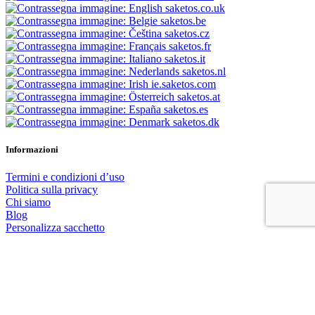
saketos.co.uk
saketos.be
saketos.cz
saketos.fr
saketos.it
saketos.nl
ie.saketos.com
saketos.at
saketos.es
saketos.dk
Informazioni
Termini e condizioni d’uso
Politica sulla privacy
Chi siamo
Blog
Personalizza sacchetto
Il mio account
Accedi / Registrati
Ordini
Carrello