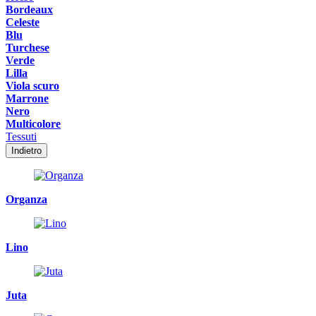
Bordeaux
Celeste
Blu
Turchese
Verde
Lilla
Viola scuro
Marrone
Nero
Multicolore
Tessuti
Indietro
Organza
Lino
Juta