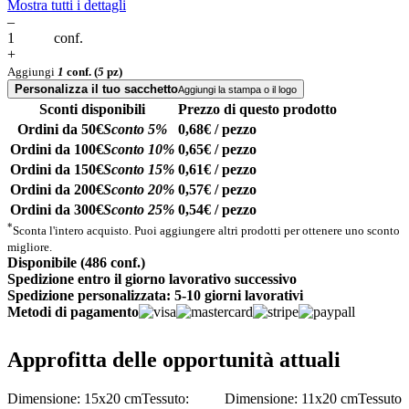
Mostra tutti i dettagli
–
conf.
+
Aggiungi
1
conf.
(
5
pz)
Personalizza il tuo sacchetto
Aggiungi la stampa o il logo
Sconti disponibili
Prezzo di questo prodotto
Ordini da 50€
Sconto 5%
0,68€ / pezzo
Ordini da 100€
Sconto 10%
0,65€ / pezzo
Ordini da 150€
Sconto 15%
0,61€ / pezzo
Ordini da 200€
Sconto 20%
0,57€ / pezzo
Ordini da 300€
Sconto 25%
0,54€ / pezzo
*
Sconta l'intero acquisto. Puoi aggiungere altri prodotti per ottenere uno sconto
migliore.
Disponibile (486 conf.)
Spedizione entro il giorno lavorativo successivo
Spedizione personalizzata: 5-10 giorni lavorativi
Metodi di pagamento
Approfitta delle opportunità attuali
Dimensione: 15x20 cm
Tessuto:
Dimensione: 11x20 cm
Tessuto: