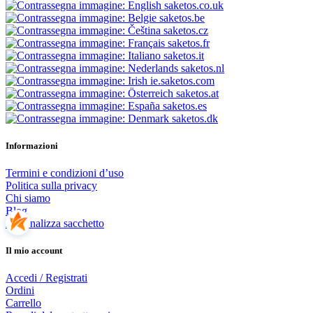
saketos.co.uk
saketos.be
saketos.cz
saketos.fr
saketos.it
saketos.nl
ie.saketos.com
saketos.at
saketos.es
saketos.dk
Informazioni
Termini e condizioni d’uso
Politica sulla privacy
Chi siamo
Blog
Personalizza sacchetto
Il mio account
Accedi / Registrati
Ordini
Carrello