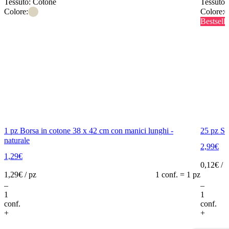
Tessuto: Cotone
Tessuto:
Colore:
Colore:
Bestselle
1 pz Borsa in cotone 38 x 42 cm con manici lunghi -
25 pz Sa
naturale
2,99
€
1,29
€
0,12
€ / 
1,29
€ / pz
1 conf. = 1 pz
–
–
Add to cart
conf.
conf.
+
+