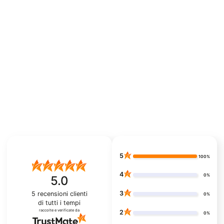
5
100%
4
0%
5.0
3
5
recensioni clienti
0%
di tutti i tempi
raccolte e verificate da
2
0%