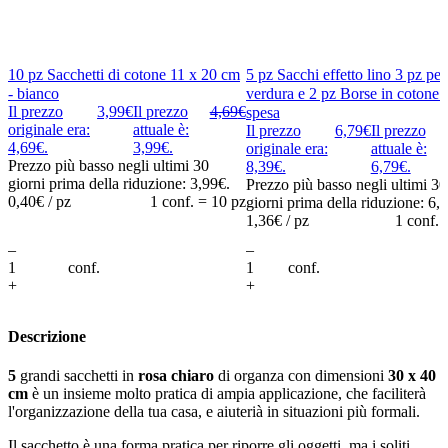
10 pz Sacchetti di cotone 11 x 20 cm
5 pz Sacchi effetto lino 3 pz per
- bianco
verdura e 2 pz Borse in cotone p
Il prezzo
3,99
€
Il prezzo
4,69
€
spesa
originale era:
attuale è:
Il prezzo
6,79
€
Il prezzo
4,69€.
3,99€.
originale era:
attuale è:
Prezzo più basso negli ultimi 30
8,39€.
6,79€.
giorni prima della riduzione:
3,99
€
.
Prezzo più basso negli ultimi 30
0,40
€ / pz
1 conf. = 10 pz
giorni prima della riduzione:
6,
1,36
€ / pz
1 conf. 
–
–
lo
conf.
Aggiungi al carrello
conf.
Aggiungi al ca
+
+
Descrizione
5
grandi sacchetti in
rosa chiaro
di organza con dimensioni
30 x 40
cm
è un insieme molto pratica di ampia applicazione, che faciliterà
l'organizzazione della tua casa, e aiuterià in situazioni più formali.
Il sacchetto è una forma pratica per riporre gli oggetti, ma i soliti