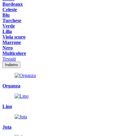
Bordeaux
Celeste
Blu
Turchese
Verde
Lilla
Viola scuro
Marrone
Nero
Multicolore
Tessuti
Indietro
Organza
Lino
Juta