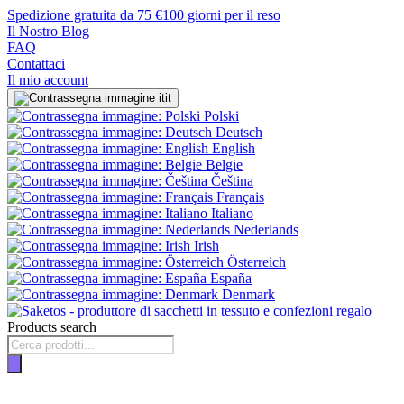
Spedizione gratuita da 75 €
100 giorni per il reso
Il Nostro Blog
FAQ
Contattaci
Il mio account
it
Polski
Deutsch
English
Belgie
Čeština
Français
Italiano
Nederlands
Irish
Österreich
España
Denmark
Products search