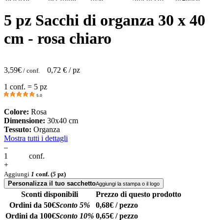
5 pz Sacchi di organza 30 x 40
cm - rosa chiaro
3,59
€
0,72
€ / pz
/ conf.
1 conf. = 5 pz
5.0
Colore:
Rosa
Dimensione:
30x40 cm
Tessuto:
Organza
Mostra tutti i dettagli
–
conf.
+
Aggiungi
1
conf.
(
5
pz)
Personalizza il tuo sacchetto
Aggiungi la stampa o il logo
Sconti disponibili
Prezzo di questo prodotto
Ordini da 50€
Sconto 5%
0,68€ / pezzo
Ordini da 100€
Sconto 10%
0,65€ / pezzo