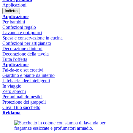
Applicazioni
Indietro
Applicazione
Per bambini
Confezioni regalo
Lavanda e pot-pourri
Spesa e conservazione in cucina
Confezioni per artigianato
Decorazione d'interni
Decorazione della tavola
Tutta l'offerta
Applicazione
Fai-da-te e set creativi
Giardino e piante da interno
Lifehack: idee intelligenti
In viaggio
Zero sprechi
Per animali domestici
Protezione dei grappoli
Crea il tuo sacchetto
Reklama