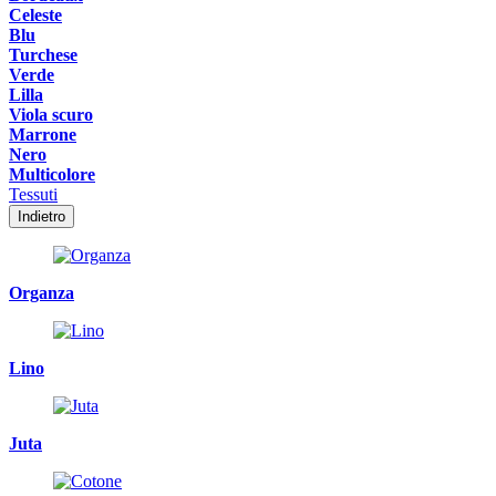
Celeste
Blu
Turchese
Verde
Lilla
Viola scuro
Marrone
Nero
Multicolore
Tessuti
Indietro
Organza
Lino
Juta