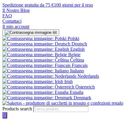
Spedizione gratuita da 75 €
100 giorni per il reso
Il Nostro Blog
FAQ
Contattaci
Il mio account
it
Polski
Deutsch
English
Belgie
Čeština
Français
Italiano
Nederlands
Irish
Österreich
España
Denmark
Products search