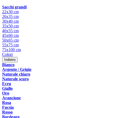
Sacchi grandi
22x30 cm
26x35 cm
30x40 cm
35x50 cm
40x55 cm
45x60 cm
50x65 cm
55x75 cm
75x100 cm
Colori
Indietro
Bianco
Argento / Grigio
Naturale chiaro
Naturale scuro
Ecru
Giallo
Oro
Arancione
Rosa
Fucsia
Rosso
Bordeaux