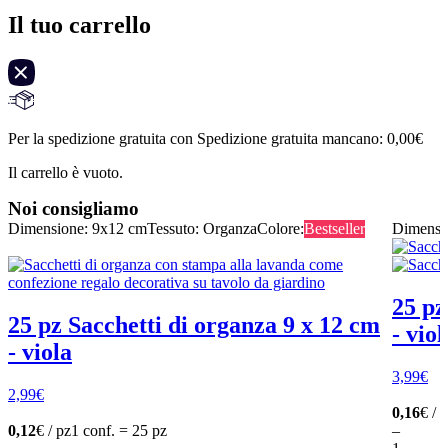
Il tuo carrello
Per la spedizione gratuita con Spedizione gratuita mancano:
0,00
€
Il carrello è vuoto.
Noi consigliamo
Dimensione: 9x12 cm
Tessuto: Organza
Colore:
Bestseller
Dimensi
25 pz
25 pz Sacchetti di organza 9 x 12 cm
- viol
- viola
3,99
€
2,99
€
0,16
€ / 
0,12
€ / pz
1 conf. = 25 pz
–