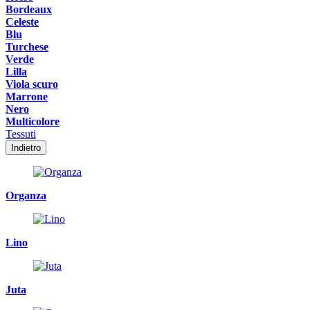
Bordeaux
Celeste
Blu
Turchese
Verde
Lilla
Viola scuro
Marrone
Nero
Multicolore
Tessuti
Indietro
Organza
Lino
Juta