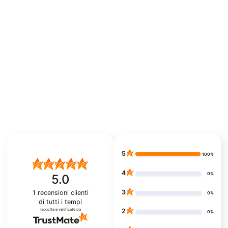
5
100%
4
0%
5.0
3
1
recensioni clienti
0%
di tutti i tempi
raccolte e verificate da
2
0%