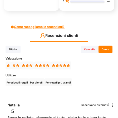
1
0%
Come raccogliamo le recensioni?
Recensioni clienti
Filtri
Cancella
Cerca
Valutazione
Utilizzo
Per piccoli regali
Per gioielli
Per regali più grandi
Natalia
Recensione esterna
5
Borsa in velluto, piacevole al tatto. Molto bello e ben fatto.