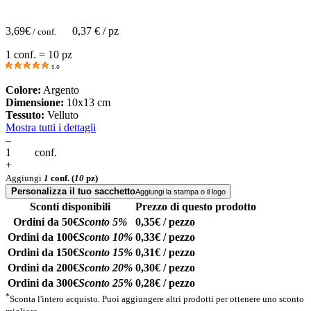
3,69
€
0,37
€ / pz
/ conf.
1 conf. = 10 pz
5.0
Colore:
Argento
Dimensione:
10x13 cm
Tessuto:
Velluto
Mostra tutti i dettagli
–
conf.
+
Aggiungi
1
conf.
(
10
pz)
Personalizza il tuo sacchetto
Aggiungi la stampa o il logo
Sconti disponibili
Prezzo di questo prodotto
Ordini da 50€
Sconto 5%
0,35€ / pezzo
Ordini da 100€
Sconto 10%
0,33€ / pezzo
Ordini da 150€
Sconto 15%
0,31€ / pezzo
Ordini da 200€
Sconto 20%
0,30€ / pezzo
Ordini da 300€
Sconto 25%
0,28€ / pezzo
*
Sconta l'intero acquisto. Puoi aggiungere altri prodotti per ottenere uno sconto