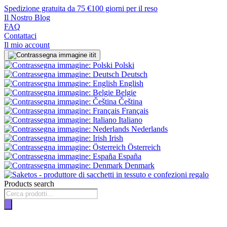
Spedizione gratuita da 75 €
100 giorni per il reso
Il Nostro Blog
FAQ
Contattaci
Il mio account
it
Polski
Deutsch
English
Belgie
Čeština
Français
Italiano
Nederlands
Irish
Österreich
España
Denmark
Products search