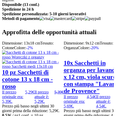
migliore.
Disponibile (13 conf.)
Spedizione in 24 h
Spedizione personalizzata: 5-10 giorni lavorativi
Metodi di pagamento
Approfitta delle opportunità attuali
Dimensione: 13x18 cm
Tessuto:
Dimensione: 9x12 cm
Tessuto:
Cotone
Colore:
-2%
Organza
Colore:
-20%
10x Sacchetti in
organza per lavand
10 pz Sacchetti di
x 12 cm, viola scur
cotone 13 x 18 cm -
con stampa "Lavan
rosso
de Provence"
Il prezzo
5,29
€
Il prezzo
5,39
€
originale era:
attuale è:
Il prezzo
4,54
€
Il prezzo
5,39€.
5,29€.
originale era:
attuale è:
Prezzo più basso negli ultimi 30
5,69€.
4,54€.
giorni prima della riduzione:
5,29
€
.
Prezzo più basso negli ultimi 30
0,53
€ / pz
1 conf. = 10 pz
giorni prima della riduzione:
4,