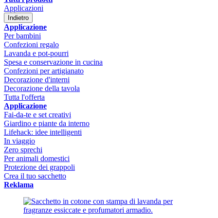
Applicazioni
Indietro
Applicazione
Per bambini
Confezioni regalo
Lavanda e pot-pourri
Spesa e conservazione in cucina
Confezioni per artigianato
Decorazione d'interni
Decorazione della tavola
Tutta l'offerta
Applicazione
Fai-da-te e set creativi
Giardino e piante da interno
Lifehack: idee intelligenti
In viaggio
Zero sprechi
Per animali domestici
Protezione dei grappoli
Crea il tuo sacchetto
Reklama