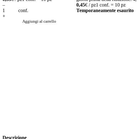
–
0,45
€ / pz
1 conf. = 10 pz
conf.
Temporaneamente esaurito
+
Aggiungi al carrello
Descrizione