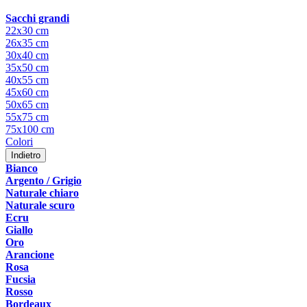
Sacchi grandi
22x30 cm
26x35 cm
30x40 cm
35x50 cm
40x55 cm
45x60 cm
50x65 cm
55x75 cm
75x100 cm
Colori
Indietro
Bianco
Argento / Grigio
Naturale chiaro
Naturale scuro
Ecru
Giallo
Oro
Arancione
Rosa
Fucsia
Rosso
Bordeaux