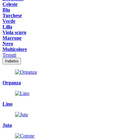
Celeste
Blu
Turchese
Verde
Lilla
Viola scuro
Marrone
Nero
Multicolore
Tessuti
Indietro
Organza
Lino
Juta