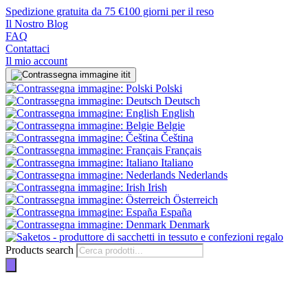
Spedizione gratuita da 75 €
100 giorni per il reso
Il Nostro Blog
FAQ
Contattaci
Il mio account
it
Polski
Deutsch
English
Belgie
Čeština
Français
Italiano
Nederlands
Irish
Österreich
España
Denmark
Products search