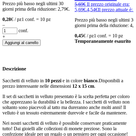
Prezzo più basso negli ultimi 30
5,69
€
Il prezzo originale era:
giorni prima della riduzione:
2,79
€
.
5,69€.
4,54
€
Il prezzo attuale è: 
0,28
€ / pz
1 conf. = 10 pz
Prezzo più basso negli ultimi 30
–
giorni prima della riduzione:
4,
conf.
0,45
€ / pz
1 conf. = 10 pz
+
Temporaneamente esaurito
Aggiungi al carrello
Descrizione
Sacchetti di velluto in
10 pezzi
e in colore
bianco
.Disponibili a
prezzo interessante nelle dimensioni
12 x 15 cm
.
Il set di sacchetti in velluto presentato è la scelta perfetta per coloro
che apprezzano la durabilità e la bellezza. I sacchetti di velluto non
soltanto sono piacevoli al tatto ma dureranno anche molti anni! Il
velluto è un tessuto estremamente durevole e facile da mantenere.
Nei nostri sacchetti di velluto è possibile conservare praticamente
tutto! Dai gioielli alle collezioni di monete preziose. Sono la
confezione ideale per un regalo o un pensiero per ogni occasione!