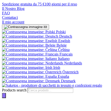
Spedizione gratuita da 75 €
100 giorni per il reso
Il Nostro Blog
FAQ
Contattaci
Il mio account
it
Polski
Deutsch
English
Belgie
Čeština
Français
Italiano
Nederlands
Irish
Österreich
España
Denmark
Products search