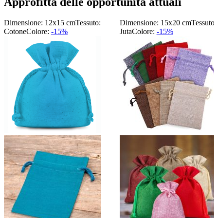
Approfitta delle opportunità attuali
Dimensione: 12x15 cm
Tessuto:
Dimensione: 15x20 cm
Tessuto:
Cotone
Colore:
-15%
Juta
Colore:
-15%