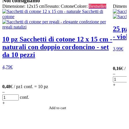
Noi consigliamo
Dimensione: 12x15 cm
Tessuto: Cotone
Colore:
Bestseller
Dimensi
25 pz
- viol
10 pz Sacchetti di cotone 12 x 15 cm -
naturali con doppio cordoncino - set
3,99
€
da 10 pezzi
4,79
€
0,16
€ / 
–
+
0,48
€ / pz
1 conf. = 10 pz
–
conf.
+
Add to cart