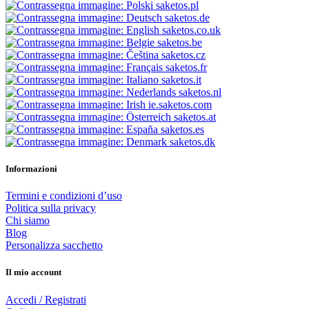
saketos.pl
saketos.de
saketos.co.uk
saketos.be
saketos.cz
saketos.fr
saketos.it
saketos.nl
ie.saketos.com
saketos.at
saketos.es
saketos.dk
Informazioni
Termini e condizioni d’uso
Politica sulla privacy
Chi siamo
Blog
Personalizza sacchetto
Il mio account
Accedi / Registrati