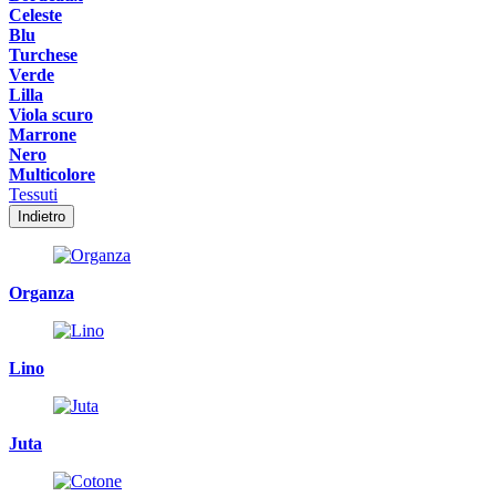
Celeste
Blu
Turchese
Verde
Lilla
Viola scuro
Marrone
Nero
Multicolore
Tessuti
Indietro
Organza
Lino
Juta