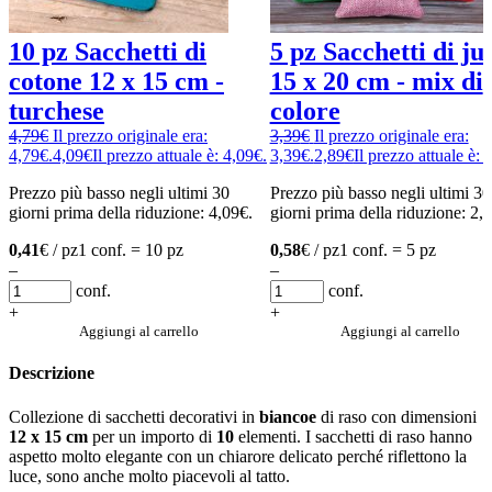
10 pz Sacchetti di
5 pz Sacchetti di ju
cotone 12 x 15 cm -
15 x 20 cm - mix di
turchese
colore
4,79
€
Il prezzo originale era:
3,39
€
Il prezzo originale era:
4,79€.
4,09
€
Il prezzo attuale è: 4,09€.
3,39€.
2,89
€
Il prezzo attuale è: 
Prezzo più basso negli ultimi 30
Prezzo più basso negli ultimi 30
giorni prima della riduzione:
4,09
€
.
giorni prima della riduzione:
2,
0,41
€ / pz
1 conf. = 10 pz
0,58
€ / pz
1 conf. = 5 pz
–
–
conf.
conf.
+
+
Aggiungi al carrello
Aggiungi al carrello
Descrizione
Collezione di sacchetti decorativi in
biancoe
di raso con dimensioni
12 x 15 cm
per un importo di
10
elementi. I sacchetti di raso hanno
aspetto molto elegante con un chiarore delicato perché riflettono la
luce, sono anche molto piacevoli al tatto.