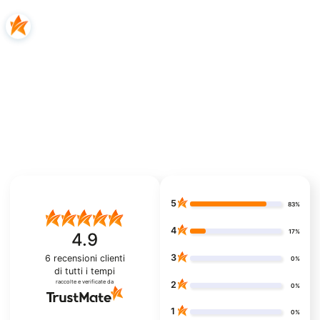
5
83%
4
17%
4.9
3
6
recensioni clienti
0%
di tutti i tempi
raccolte e verificate da
2
0%
1
0%