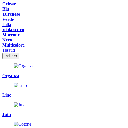
Celeste
Blu
Turchese
Verde
Lilla
Viola scuro
Marrone
Nero
Multicolore
Tessuti
Indietro
Organza
Lino
Juta