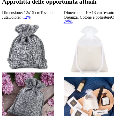
Approfitta delle opportunità attuali
Dimensione: 12x15 cm
Tessuto:
Dimensione: 10x13 cm
Tessuto:
Juta
Colore:
-12%
Organza, Cotone e poliestere
Co
-25%