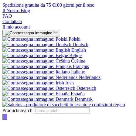
Spedizione gratuita da 75 €
100 giorni per il reso
Il Nostro Blog
FAQ
Contattaci
Il mio account
it
Polski
Deutsch
English
Belgie
Čeština
Français
Italiano
Nederlands
Irish
Österreich
España
Denmark
Products search