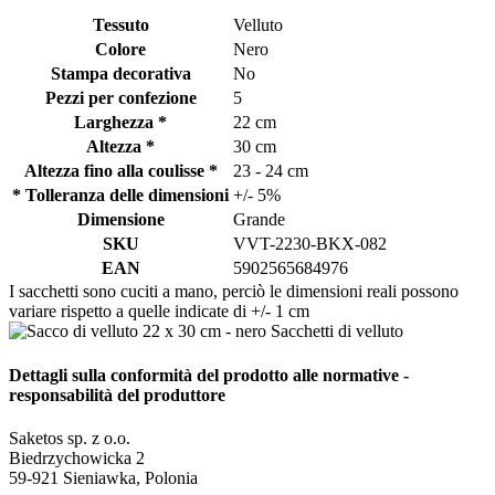
Tessuto
Velluto
Colore
Nero
Stampa decorativa
No
Pezzi per confezione
5
Larghezza *
22 cm
Altezza *
30 cm
Altezza fino alla coulisse *
23 - 24 cm
* Tolleranza delle dimensioni
+/- 5%
Dimensione
Grande
SKU
VVT-2230-BKX-082
EAN
5902565684976
I sacchetti sono cuciti a mano, perciò le dimensioni reali possono
variare rispetto a quelle indicate di +/- 1 cm
Dettagli sulla conformità del prodotto alle normative -
responsabilità del produttore
Saketos sp. z o.o.
Biedrzychowicka 2
59-921 Sieniawka, Polonia