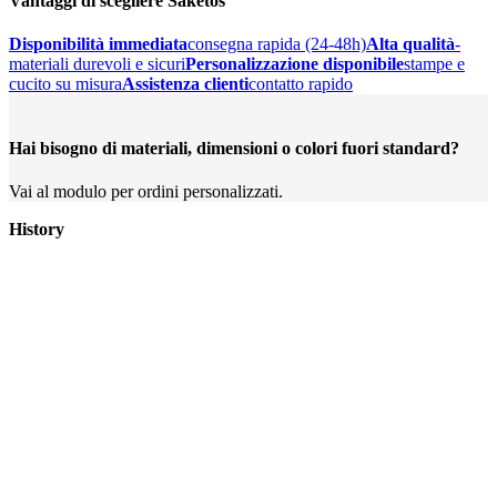
Vantaggi di scegliere Saketos
Disponibilità immediata
consegna rapida (24-48h)
Alta qualità
-
materiali durevoli e sicuri
Personalizzazione disponibile
stampe e
cucito su misura
Assistenza clienti
contatto rapido
Hai bisogno di materiali, dimensioni o colori fuori standard?
Vai al modulo per ordini personalizzati.
History