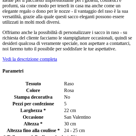
ideale per il pacchetto impressionante per i gioielli, cosmetici e
profumi, sia come modo per tenerli in casa ma anche come un
elegante regalo o dono per le nozze - il vantaggio del raso è la sua
versatilità, grazie alla quale questi sacco eleganti possono essere
utilizzati in molti modi diversi.
Offriamo anche la possibilità di personalizzare i sacco in raso - su
richiesta del cliente facciamo le stampigliature occasionali, quindi se
desideri qualcosa di veramente speciale, non aspettare a contattarci,
noi faremo tutto il possibile per soddisfare le tue aspettative.
Vedi la descrizione completa
Parametri
Tessuto
Raso
Colore
Rosa
Stampa decorativa
No
Pezzi per confezione
5
Larghezza *
22 cm
Occasione
San Valentino
Altezza *
30 cm
Altezza fino alla coulisse *
24 - 25 cm