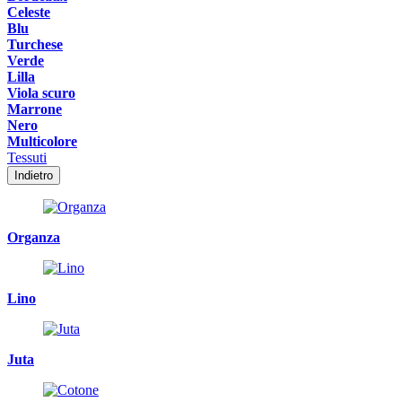
Celeste
Blu
Turchese
Verde
Lilla
Viola scuro
Marrone
Nero
Multicolore
Tessuti
Indietro
Organza
Lino
Juta