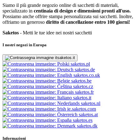
Siamo il più grande negozio online di sacchetti di materiali,
specializzato in
centinaia di design e dimensioni pronti all'uso.
Possiamo anche offrire stampa personalizzata sui sacchetti. Inoltre,
offriamo un generoso
diritto di cancellazione entro 100 giorni!
Saketos
- Metti le tue idee nei nostri sacchetti
I nostri negozi in Europa
saketos.it
saketos.pl
saketos.de
saketos.co.uk
saketos.be
saketos.cz
saketos.fr
saketos.it
saketos.nl
ie.saketos.com
saketos.at
saketos.es
saketos.dk
Informazioni