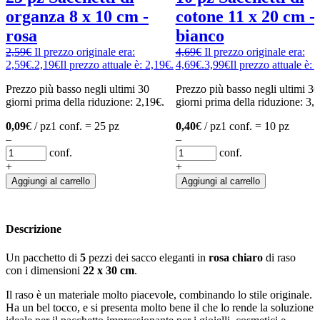
organza 8 x 10 cm -
cotone 11 x 20 cm -
rosa
bianco
2,59
€
Il prezzo originale era:
4,69
€
Il prezzo originale era:
2,59€.
2,19
€
Il prezzo attuale è: 2,19€.
4,69€.
3,99
€
Il prezzo attuale è: 
Prezzo più basso negli ultimi 30
Prezzo più basso negli ultimi 30
giorni prima della riduzione:
2,19
€
.
giorni prima della riduzione:
3,
0,09
€ / pz
1 conf. = 25 pz
0,40
€ / pz
1 conf. = 10 pz
–
–
conf.
conf.
+
+
Aggiungi al carrello
Aggiungi al carrello
Descrizione
Un pacchetto di
5
pezzi dei sacco eleganti in
rosa chiaro
di raso
con i dimensioni
22 x 30 cm
.
Il raso è un materiale molto piacevole, combinando lo stile originale.
Ha un bel tocco, e si presenta molto bene il che lo rende la soluzione