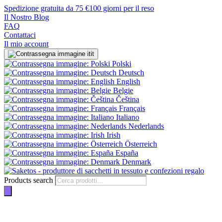
Spedizione gratuita da 75 €
100 giorni per il reso
Il Nostro Blog
FAQ
Contattaci
Il mio account
it
Polski
Deutsch
English
Belgie
Čeština
Français
Italiano
Nederlands
Irish
Österreich
España
Denmark
Products search