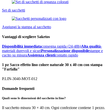
Set di sacchetti
Aggiungi la stampa al sacchetto
Vantaggi di scegliere Saketos
Disponibilità immediata
consegna rapida (24-48h)
Alta qualità
-
materiali durevoli e sicuri
Personalizzazione disponibile
stampe e
cucito su misura
Assistenza clienti
contatto rapido
1 pz Sacco effetto lino colore naturale 30 x 40 cm con stampa
"Farfalla"
P.LIN-3040-MOT-012
Domande frequenti
Quali sono le dimensioni del sacchetto in lino?
Il sacchetto misura 30 × 40 cm. Ogni confezione contiene 1 pezzo.