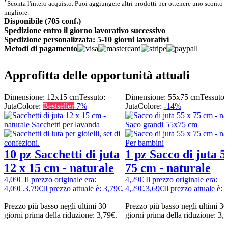
*
Sconta l'intero acquisto. Puoi aggiungere altri prodotti per ottenere uno sconto
migliore.
Disponibile (705 conf.)
Spedizione entro il giorno lavorativo successivo
Spedizione personalizzata: 5-10 giorni lavorativi
Metodi di pagamento
Approfitta delle opportunità attuali
Dimensione: 12x15 cm
Tessuto:
Dimensione: 55x75 cm
Tessuto:
Juta
Colore:
Bestseller
-7%
Juta
Colore:
-14%
10 pz Sacchetti di juta
1 pz Sacco di juta 5
12 x 15 cm - naturale
75 cm - naturale
4,09
€
Il prezzo originale era:
4,29
€
Il prezzo originale era:
4,09€.
3,79
€
Il prezzo attuale è: 3,79€.
4,29€.
3,69
€
Il prezzo attuale è: 
Prezzo più basso negli ultimi 30
Prezzo più basso negli ultimi 30
giorni prima della riduzione:
3,79
€
.
giorni prima della riduzione:
3,