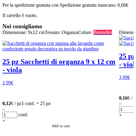
Per la spedizione gratuita con Spedizione gratuita mancano:
0,00
€
Il carrello è vuoto.
Noi consigliamo
Dimensione: 9x12 cm
Tessuto: Organza
Colore:
Bestseller
Dimensi
25 pz
25 pz Sacchetti di organza 9 x 12 cm
- viol
- viola
3,99
€
2,99
€
0,16
€ / 
0,12
€ / pz
1 conf. = 25 pz
–
–
conf.
+
+
Add to cart