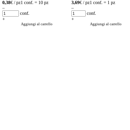
0,38
€ / pz
1 conf. = 10 pz
3,69
€ / pz
1 conf. = 1 pz
–
–
conf.
conf.
+
+
Aggiungi al carrello
Aggiungi al carrello