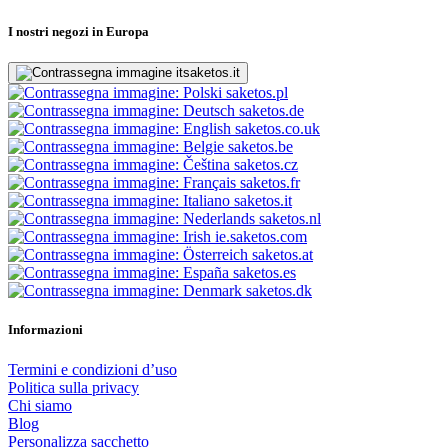
I nostri negozi in Europa
saketos.it
saketos.pl
saketos.de
saketos.co.uk
saketos.be
saketos.cz
saketos.fr
saketos.it
saketos.nl
ie.saketos.com
saketos.at
saketos.es
saketos.dk
Informazioni
Termini e condizioni d’uso
Politica sulla privacy
Chi siamo
Blog
Personalizza sacchetto