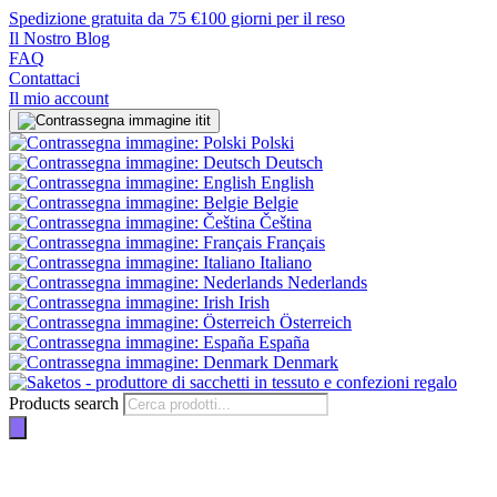
Spedizione gratuita da 75 €
100 giorni per il reso
Il Nostro Blog
FAQ
Contattaci
Il mio account
it
Polski
Deutsch
English
Belgie
Čeština
Français
Italiano
Nederlands
Irish
Österreich
España
Denmark
Products search