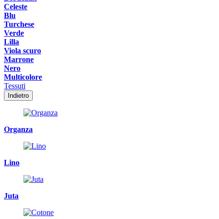
Celeste
Blu
Turchese
Verde
Lilla
Viola scuro
Marrone
Nero
Multicolore
Tessuti
Indietro
Organza
Lino
Juta