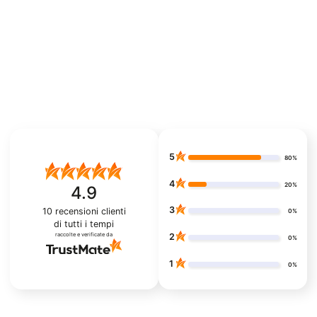
5
80%
4
20%
4.9
3
10
recensioni clienti
0%
di tutti i tempi
raccolte e verificate da
2
0%
1
0%