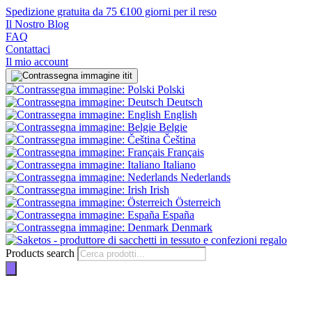
Spedizione gratuita da 75 €
100 giorni per il reso
Il Nostro Blog
FAQ
Contattaci
Il mio account
it
Polski
Deutsch
English
Belgie
Čeština
Français
Italiano
Nederlands
Irish
Österreich
España
Denmark
Products search