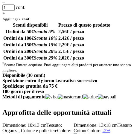
–
conf.
+
Aggiungi
1
conf.
Sconti disponibili
Prezzo di questo prodotto
Ordini da 50€
Sconto 5%
2,56€ / pezzo
Ordini da 100€
Sconto 10%
2,42€ / pezzo
Ordini da 150€
Sconto 15%
2,29€ / pezzo
Ordini da 200€
Sconto 20%
2,15€ / pezzo
Ordini da 300€
Sconto 25%
2,02€ / pezzo
*
Sconta l'intero acquisto. Puoi aggiungere altri prodotti per ottenere uno sconto
migliore.
Disponibile (30 conf.)
Spedizione entro il giorno lavorativo successivo
Spedizione gratuita da 75 €
100 giorni per il reso
Metodi di pagamento
Approfitta delle opportunità attuali
Dimensione: 10x13 cm
Tessuto:
Dimensione: 13x18 cm
Tessuto:
Organza, Cotone e poliestere
Colore:
Cotone
Colore:
-2%