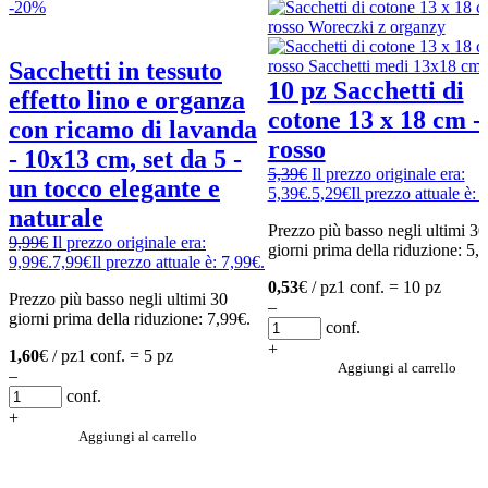
-20%
Sacchetti in tessuto
10 pz Sacchetti di
effetto lino e organza
cotone 13 x 18 cm -
con ricamo di lavanda
rosso
- 10x13 cm, set da 5 -
5,39
€
Il prezzo originale era:
un tocco elegante e
5,39€.
5,29
€
Il prezzo attuale è: 
naturale
Prezzo più basso negli ultimi 30
9,99
€
Il prezzo originale era:
giorni prima della riduzione:
5,
9,99€.
7,99
€
Il prezzo attuale è: 7,99€.
0,53
€ / pz
1 conf. = 10 pz
Prezzo più basso negli ultimi 30
–
giorni prima della riduzione:
7,99
€
.
conf.
+
1,60
€ / pz
1 conf. = 5 pz
Aggiungi al carrello
–
conf.
+
Aggiungi al carrello