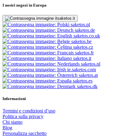
I nostri negozi in Europa
saketos.it
saketos.pl
saketos.de
saketos.co.uk
saketos.be
saketos.cz
saketos.fr
saketos.it
saketos.nl
ie.saketos.com
saketos.at
saketos.es
saketos.dk
Informazioni
Termini e condizioni d’uso
Politica sulla privacy
Chi siamo
Blog
Personalizza sacchetto