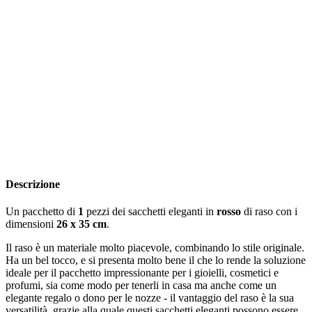
Descrizione
Un pacchetto di
1
pezzi dei sacchetti eleganti in
rosso
di raso con i
dimensioni
26 x 35 cm
.
Il raso è un materiale molto piacevole, combinando lo stile originale.
Ha un bel tocco, e si presenta molto bene il che lo rende la soluzione
ideale per il pacchetto impressionante per i gioielli, cosmetici e
profumi, sia come modo per tenerli in casa ma anche come un
elegante regalo o dono per le nozze - il vantaggio del raso è la sua
versatilità, grazie alla quale questi sacchetti eleganti possono essere