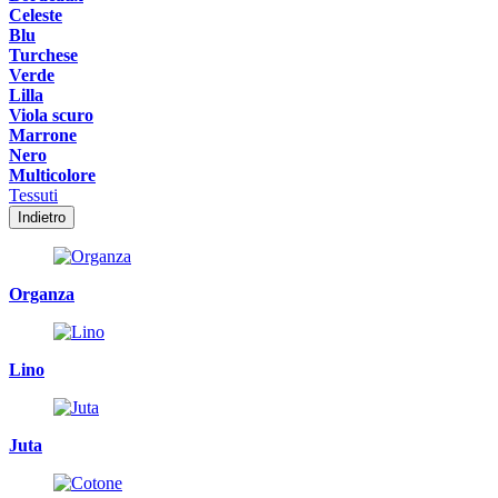
Celeste
Blu
Turchese
Verde
Lilla
Viola scuro
Marrone
Nero
Multicolore
Tessuti
Indietro
Organza
Lino
Juta