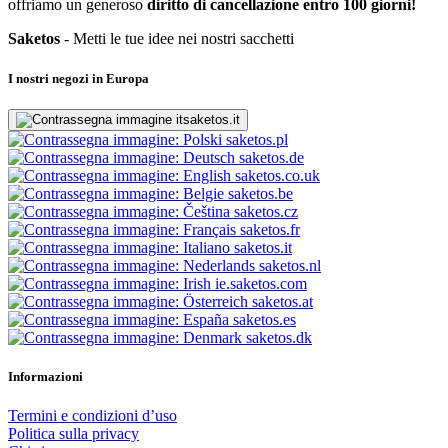
offriamo un generoso
diritto di cancellazione entro 100 giorni!
Saketos
- Metti le tue idee nei nostri sacchetti
I nostri negozi in Europa
saketos.it
saketos.pl
saketos.de
saketos.co.uk
saketos.be
saketos.cz
saketos.fr
saketos.it
saketos.nl
ie.saketos.com
saketos.at
saketos.es
saketos.dk
Informazioni
Termini e condizioni d’uso
Politica sulla privacy