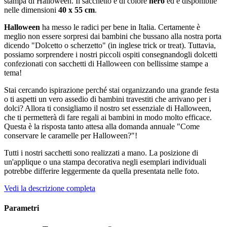
stampa di Halloween. Il sacchetto è di colore
nero
ed è disponibile
nelle dimensioni
40 x 55 cm
.
Halloween
ha messo le radici per bene in Italia. Certamente è
meglio non essere sorpresi dai bambini che bussano alla nostra porta
dicendo "Dolcetto o scherzetto" (in inglese trick or treat). Tuttavia,
possiamo sorprendere i nostri piccoli ospiti consegnandogli dolcetti
confezionati con sacchetti di Halloween con bellissime stampe a
tema!
Stai cercando ispirazione perché stai organizzando una grande festa
o ti aspetti un vero assedio di bambini travestiti che arrivano per i
dolci? Allora ti consigliamo il nostro set essenziale di Halloween,
che ti permetterà di fare regali ai bambini in modo molto efficace.
Questa è la risposta tanto attesa alla domanda annuale "Come
conservare le caramelle per Halloween?"!
Tutti i nostri sacchetti sono realizzati a mano. La posizione di
un'applique o una stampa decorativa negli esemplari individuali
potrebbe differire leggermente da quella presentata nelle foto.
Vedi la descrizione completa
Parametri