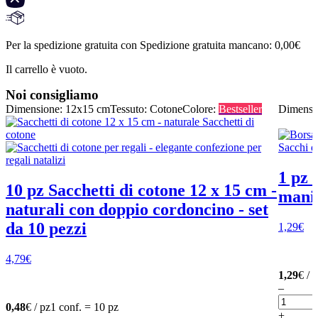
Per la spedizione gratuita con Spedizione gratuita mancano:
0,00
€
Il carrello è vuoto.
Noi consigliamo
Dimensione: 12x15 cm
Tessuto: Cotone
Colore:
Bestseller
Dimensi
1 pz 
10 pz Sacchetti di cotone 12 x 15 cm -
manic
naturali con doppio cordoncino - set
da 10 pezzi
1,29
€
4,79
€
1,29
€ / 
–
0,48
€ / pz
1 conf. = 10 pz
+