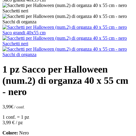
1 pz Sacco per Halloween
(num.2) di organza 40 x 55 cm
- nero
3,99
€
/ conf.
1 conf. = 1 pz
3,99
€ / pz
Colore:
Nero