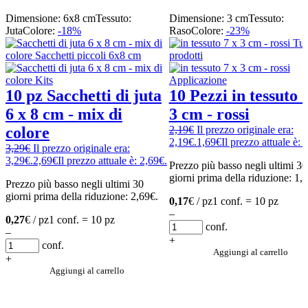
Dimensione: 6x8 cm
Tessuto:
Dimensione: 3 cm
Tessuto:
Juta
Colore:
-18%
Raso
Colore:
-23%
10 pz Sacchetti di juta
10 Pezzi in tessuto 
6 x 8 cm - mix di
3 cm - rossi
colore
2,19
€
Il prezzo originale era:
2,19€.
1,69
€
Il prezzo attuale è: 
3,29
€
Il prezzo originale era:
3,29€.
2,69
€
Il prezzo attuale è: 2,69€.
Prezzo più basso negli ultimi 30
giorni prima della riduzione:
1,
Prezzo più basso negli ultimi 30
giorni prima della riduzione:
2,69
€
.
0,17
€ / pz
1 conf. = 10 pz
–
0,27
€ / pz
1 conf. = 10 pz
conf.
–
+
conf.
Aggiungi al carrello
+
Aggiungi al carrello