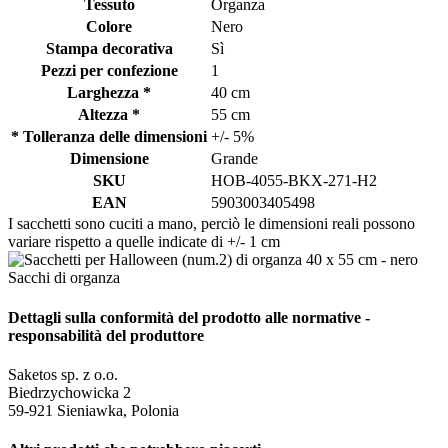
Tessuto
Organza
Colore
Nero
Stampa decorativa
Sì
Pezzi per confezione
1
Larghezza *
40 cm
Altezza *
55 cm
* Tolleranza delle dimensioni
+/- 5%
Dimensione
Grande
SKU
HOB-4055-BKX-271-H2
EAN
5903003405498
I sacchetti sono cuciti a mano, perciò le dimensioni reali possono
variare rispetto a quelle indicate di +/- 1 cm
Dettagli sulla conformità del prodotto alle normative -
responsabilità del produttore
Saketos sp. z o.o.
Biedrzychowicka 2
59-921 Sieniawka, Polonia