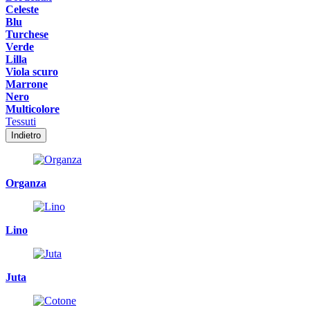
Celeste
Blu
Turchese
Verde
Lilla
Viola scuro
Marrone
Nero
Multicolore
Tessuti
Indietro
Organza
Lino
Juta