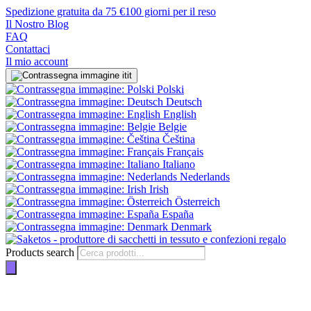
Spedizione gratuita da 75 €
100 giorni per il reso
Il Nostro Blog
FAQ
Contattaci
Il mio account
it
Polski
Deutsch
English
Belgie
Čeština
Français
Italiano
Nederlands
Irish
Österreich
España
Denmark
Products search