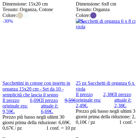
Dimensione: 15x20 cm
Dimensione: 6x8 cm
Tessuto: Organza, Cotone
Tessuto: Organza
Colore:
Colore:
-30%
-4%
Sacchettini in cotone con inserto in
25 pz Sacchetti di organza 6 x 8
organza 15x20 cm - Set da 10 -
viola
Il prezzo
2,38
€
Il prezzo
semplicità che lascia il segno
originale era:
attuale è:
Il prezzo
6,69
€
Il prezzo
9,59
€
2,49€.
2,38€.
originale era:
attuale è:
Prezzo più basso negli ultimi 30
9,59€.
6,69€.
giorni prima della riduzione:
2,
Prezzo più basso negli ultimi 30
0,10
€ / pz
1 conf. =
giorni prima della riduzione:
6,69
€
.
0,67
€ / pz
1 conf. = 10 pz
–
–