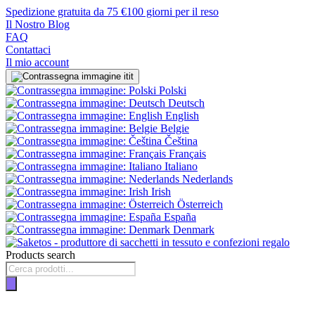
Spedizione gratuita da 75 €
100 giorni per il reso
Il Nostro Blog
FAQ
Contattaci
Il mio account
it
Polski
Deutsch
English
Belgie
Čeština
Français
Italiano
Nederlands
Irish
Österreich
España
Denmark
Products search