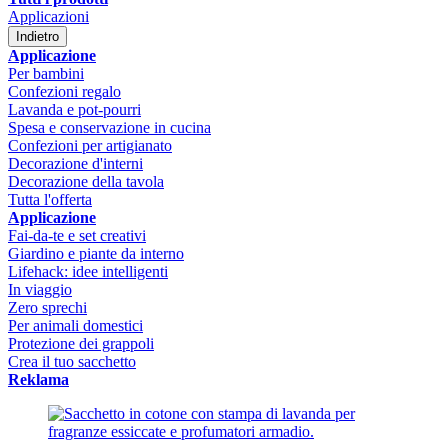
Applicazioni
Indietro
Applicazione
Per bambini
Confezioni regalo
Lavanda e pot-pourri
Spesa e conservazione in cucina
Confezioni per artigianato
Decorazione d'interni
Decorazione della tavola
Tutta l'offerta
Applicazione
Fai-da-te e set creativi
Giardino e piante da interno
Lifehack: idee intelligenti
In viaggio
Zero sprechi
Per animali domestici
Protezione dei grappoli
Crea il tuo sacchetto
Reklama