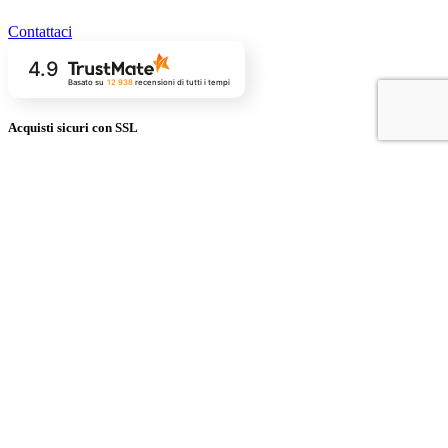
Contattaci
4.9
Basato su
12 938
recensioni
di tutti i tempi
Acquisti sicuri con SSL
Metodi di pagamento
Metodi di consegna
© 2006 - 2026 SAKETOS