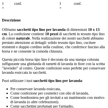
lo
conf.
Aggiungi al carrello
conf.
Aggiungi al ca
+
+
Descrizione
Offriamo
sacchetti tipo lino per lavanda
di dimensioni
10 x 13
cm
. La confezione contiene
10 pezzi
di sacchetti in tessuto tipo lino
di colore
naturale
. Nella realizzazione dei nostri sacchetti abbiamo
prestato attenzione ai dettagli: solido tessuto tipo lino, cuciture
resistenti e doppio cordino nella coulisse, che conferisce fascino alla
borsa e ne consente la comoda chiusura.
Questa piccola borsa tipo lino è decorata da una stampa colorata
raffigurante una ghirlanda di rametti di lavanda in fiore con la scritta
"lavender" al centro. Queste confezioni sono perfette per conservare
lavanda essiccata in sacchetti.
Puoi utilizzare i tuoi
sacchetti tipo lino per lavanda
:
Per conservare lavanda essiccata,
Come confezione per cosmetici con olio di lavanda,
Come bomboniera per gli invitati a un matrimonio con motivo
di lavanda (o altre celebrazioni).
Come sacchettini profumati per l'armadio,