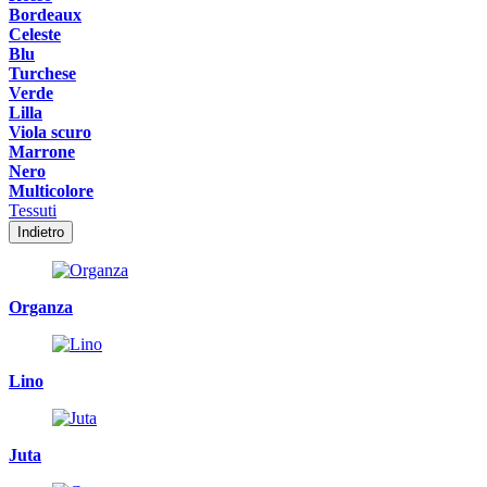
Bordeaux
Celeste
Blu
Turchese
Verde
Lilla
Viola scuro
Marrone
Nero
Multicolore
Tessuti
Indietro
Organza
Lino
Juta