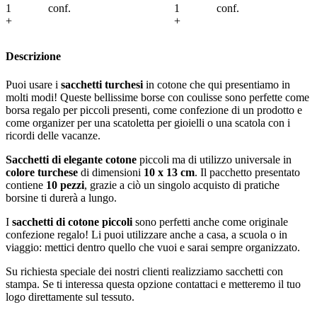
lo
conf.
Aggiungi al carrello
conf.
Aggiungi al ca
+
+
Descrizione
Puoi usare i
sacchetti turchesi
in cotone che qui presentiamo in
molti modi! Queste bellissime borse con coulisse sono perfette come
borsa regalo per piccoli presenti, come confezione di un prodotto e
come organizer per una scatoletta per gioielli o una scatola con i
ricordi delle vacanze.
Sacchetti di elegante cotone
piccoli ma di utilizzo universale in
colore
turchese
di dimensioni
10 x 13 cm
. Il pacchetto presentato
contiene
10 pezzi
, grazie a ciò un singolo acquisto di pratiche
borsine ti durerà a lungo.
I
sacchetti di cotone piccoli
sono perfetti anche come originale
confezione regalo! Li puoi utilizzare anche a casa, a scuola o in
viaggio: mettici dentro quello che vuoi e sarai sempre organizzato.
Su richiesta speciale dei nostri clienti realizziamo sacchetti con
stampa. Se ti interessa questa opzione contattaci e metteremo il tuo
logo direttamente sul tessuto.