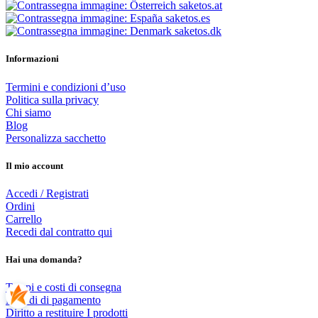
saketos.at
saketos.es
saketos.dk
Informazioni
Termini e condizioni d’uso
Politica sulla privacy
Chi siamo
Blog
Personalizza sacchetto
Il mio account
Accedi / Registrati
Ordini
Carrello
Recedi dal contratto qui
Hai una domanda?
Tempi e costi di consegna
Metodi di pagamento
Diritto a restituire I prodotti