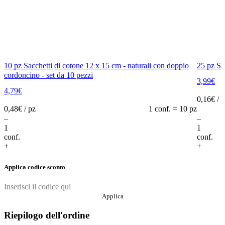
10 pz Sacchetti di cotone 12 x 15 cm - naturali con doppio
25 pz Sa
cordoncino - set da 10 pezzi
3,99
€
4,79
€
0,16
€ / 
0,48
€ / pz
1 conf. = 10 pz
–
–
Add to cart
conf.
conf.
+
+
Applica codice sconto
Applica
Riepilogo dell'ordine