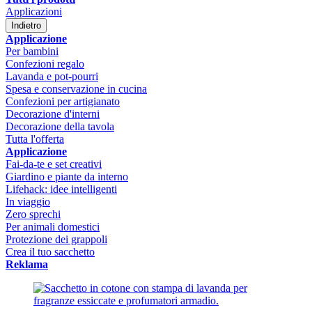
Applicazioni
Indietro
Applicazione
Per bambini
Confezioni regalo
Lavanda e pot-pourri
Spesa e conservazione in cucina
Confezioni per artigianato
Decorazione d'interni
Decorazione della tavola
Tutta l'offerta
Applicazione
Fai-da-te e set creativi
Giardino e piante da interno
Lifehack: idee intelligenti
In viaggio
Zero sprechi
Per animali domestici
Protezione dei grappoli
Crea il tuo sacchetto
Reklama