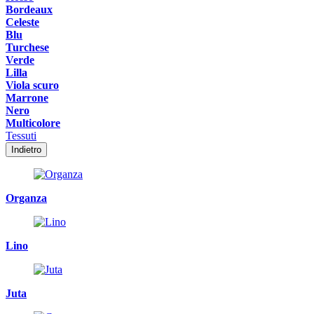
Bordeaux
Celeste
Blu
Turchese
Verde
Lilla
Viola scuro
Marrone
Nero
Multicolore
Tessuti
Indietro
Organza
Lino
Juta