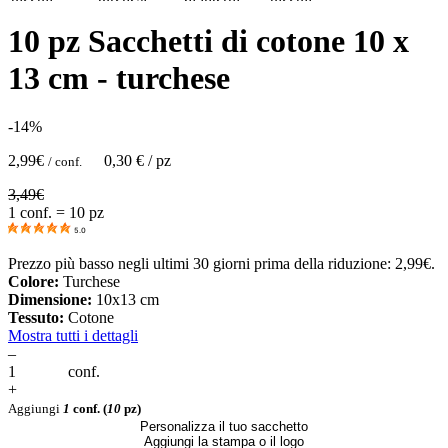
10 pz Sacchetti di cotone 10 x
13 cm - turchese
-14%
2,99
€
0,30
€ / pz
/ conf.
3,49
€
1 conf. = 10 pz
5.0
Prezzo più basso negli ultimi 30 giorni prima della riduzione:
2,99
€
.
Colore:
Turchese
Dimensione:
10x13 cm
Tessuto:
Cotone
Mostra tutti i dettagli
–
conf.
+
Aggiungi
1
conf.
(
10
pz)
Personalizza il tuo sacchetto
Aggiungi la stampa o il logo