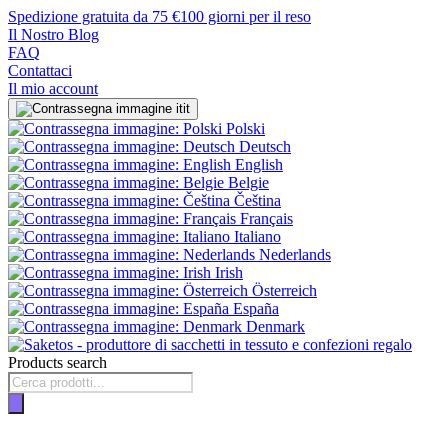
Spedizione gratuita da 75 €
100 giorni per il reso
Il Nostro Blog
FAQ
Contattaci
Il mio account
it
Polski
Deutsch
English
Belgie
Čeština
Français
Italiano
Nederlands
Irish
Österreich
España
Denmark
Products search