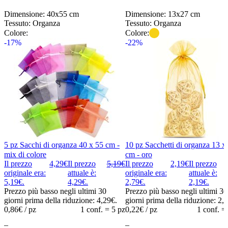
Dimensione: 40x55 cm
Dimensione: 13x27 cm
Tessuto: Organza
Tessuto: Organza
Colore:
Colore:
-17%
-22%
5 pz Sacchi di organza 40 x 55 cm -
10 pz Sacchetti di organza 13 x
mix di colore
cm - oro
Il prezzo
4,29
€
Il prezzo
5,19
€
Il prezzo
2,19
€
Il prezzo
originale era:
attuale è:
originale era:
attuale è:
5,19€.
4,29€.
2,79€.
2,19€.
Prezzo più basso negli ultimi 30
Prezzo più basso negli ultimi 30
giorni prima della riduzione:
4,29
€
.
giorni prima della riduzione:
2,
0,86
€ / pz
1 conf. = 5 pz
0,22
€ / pz
1 conf. =
–
–