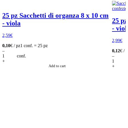
25 pz Sacchetti di organza 8 x 10 cm
25 pz
- viola
- viol
2,59
€
2,99
€
0,10
€ / pz
1 conf. = 25 pz
–
0,12
€ / 
conf.
–
+
Add to cart
+