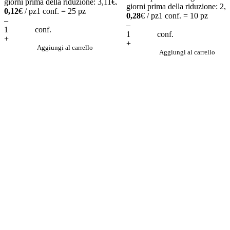
giorni prima della riduzione:
3,11
€
.
giorni prima della riduzione:
2,
0,12
€ / pz
1 conf. = 25 pz
0,28
€ / pz
1 conf. = 10 pz
–
–
conf.
conf.
+
+
Aggiungi al carrello
Aggiungi al carrello