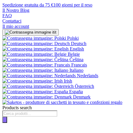
Spedizione gratuita da 75 €
100 giorni per il reso
Il Nostro Blog
FAQ
Contattaci
Il mio account
it
Polski
Deutsch
English
Belgie
Čeština
Français
Italiano
Nederlands
Irish
Österreich
España
Denmark
Products search