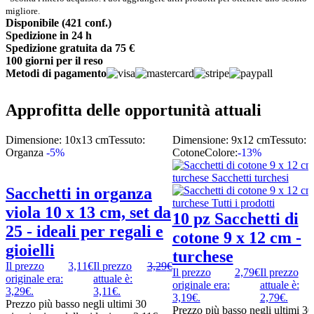
migliore.
Disponibile (421 conf.)
Spedizione in 24 h
Spedizione gratuita da 75 €
100 giorni per il reso
Metodi di pagamento
Approfitta delle opportunità attuali
Dimensione: 10x13 cm
Tessuto:
Dimensione: 9x12 cm
Tessuto:
Organza
-5%
Cotone
Colore:
-13%
Sacchetti in organza
viola 10 x 13 cm, set da
10 pz Sacchetti di
25 - ideali per regali e
cotone 9 x 12 cm -
gioielli
turchese
Il prezzo
3,11
€
Il prezzo
3,29
€
Il prezzo
2,79
€
Il prezzo
originale era:
attuale è:
originale era:
attuale è:
3,29€.
3,11€.
3,19€.
2,79€.
Prezzo più basso negli ultimi 30
Prezzo più basso negli ultimi 30