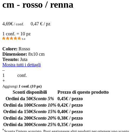
cm - rosso / renna
4,69
€
0,47
€ / pz
/ conf.
1 conf. = 10 pz
5.0
Colore:
Rosso
Dimensione:
8x10 cm
Tessuto:
Juta
Mostra tutti i dettagli
–
conf.
+
Aggiungi
1
conf.
(
10
pz)
Sconti disponibili
Prezzo di questo prodotto
Ordini da 50€
Sconto 5%
0,45€ / pezzo
Ordini da 100€
Sconto 10%
0,42€ / pezzo
Ordini da 150€
Sconto 15%
0,40€ / pezzo
Ordini da 200€
Sconto 20%
0,38€ / pezzo
Ordini da 300€
Sconto 25%
0,35€ / pezzo
*
Sconta l'intero acquisto. Puoi aggiungere altri prodotti per ottenere uno sconto