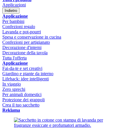
Applicazioni
Indietro
Applicazione
Per bambini
Confezioni regalo
Lavanda e pot-pourri
Spesa e conservazione in cucina
Confezioni per artigianato
Decorazione d'interni
Decorazione della tavola
Tutta l'offerta
Applicazione
Fai-da-te e set creativi
Giardino e piante da interno
Lifehack: idee intelligenti
In viaggio
Zero sprechi
Per animali domestici
Protezione dei grappoli
Crea il tuo sacchetto
Reklama