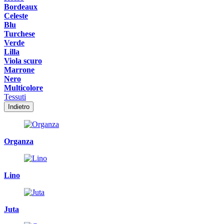
Bordeaux
Celeste
Blu
Turchese
Verde
Lilla
Viola scuro
Marrone
Nero
Multicolore
Tessuti
Indietro
Organza
Lino
Juta