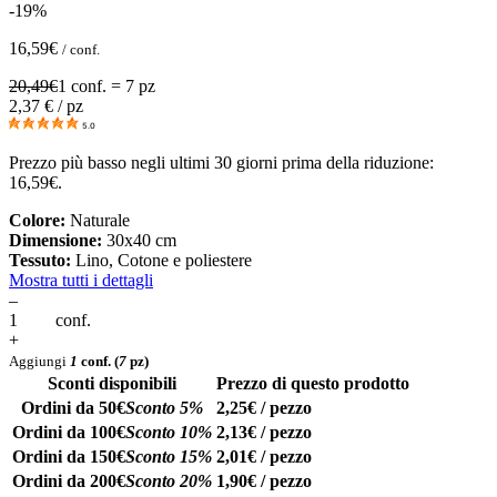
-19%
16,59
€
/ conf.
20,49
€
1 conf. = 7 pz
2,37
€ / pz
5.0
Prezzo più basso negli ultimi 30 giorni prima della riduzione:
16,59
€
.
Colore:
Naturale
Dimensione:
30x40 cm
Tessuto:
Lino, Cotone e poliestere
Mostra tutti i dettagli
–
conf.
+
Aggiungi
1
conf.
(
7
pz)
Sconti disponibili
Prezzo di questo prodotto
Ordini da 50€
Sconto 5%
2,25€ / pezzo
Ordini da 100€
Sconto 10%
2,13€ / pezzo
Ordini da 150€
Sconto 15%
2,01€ / pezzo
Ordini da 200€
Sconto 20%
1,90€ / pezzo