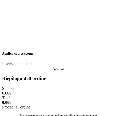
Applica codice sconto
Applica
Riepilogo dell'ordine
Subtotal
0,00
€
Total
0,00
€
Procedi all'ordine
Non aspettare oltre, i prodotti nel tuo carrello non sono prenotati.