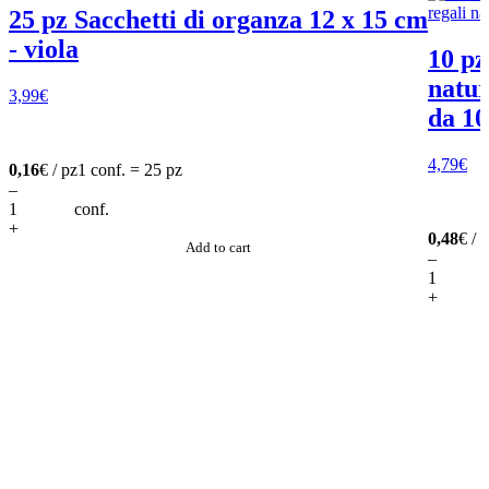
25 pz Sacchetti di organza 12 x 15 cm
- viola
10 pz
natur
3,99
€
da 10
4,79
€
0,16
€ / pz
1 conf. = 25 pz
–
conf.
+
0,48
€ / 
Add to cart
–
+