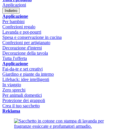
Applicazioni
Indietro
Applicazione
Per bambini
Confezioni regalo
Lavanda e pot-pourri
Spesa e conservazione in cucina
Confezioni per artigianato
Decorazione d'interni
Decorazione della tavola
Tutta l'offerta
Applicazione
Fai-da-te e set creativi
Giardino e piante da interno
Lifehack: idee intelligenti
In viaggio
Zero sprechi
Per animali domestici
Protezione dei grappoli
Crea il tuo sacchetto
Reklama