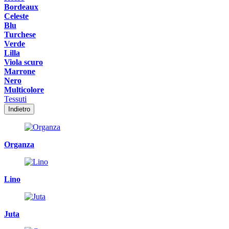
Bordeaux
Celeste
Blu
Turchese
Verde
Lilla
Viola scuro
Marrone
Nero
Multicolore
Tessuti
Indietro
Organza
Lino
Juta