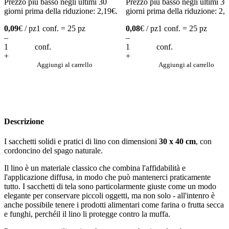
Prezzo più basso negli ultimi 30
Prezzo più basso negli ultimi 30
giorni prima della riduzione:
2,19
€
.
giorni prima della riduzione:
2,1
0,09
€ / pz
1 conf. = 25 pz
0,08
€ / pz
1 conf. = 25 pz
–
–
conf.
conf.
+
+
Aggiungi al carrello
Aggiungi al carrello
Descrizione
I sacchetti solidi e pratici di lino con dimensioni
30 x 40 cm
, con
cordoncino del spago naturale.
Il lino è un materiale classico che combina l'affidabilità e
l'applicazione diffusa, in modo che può mantenerci praticamente
tutto. I sacchetti di tela sono particolarmente giuste come un modo
elegante per conservare piccoli oggetti, ma non solo - all'intenro è
anche possibile tenere i prodotti alimentari come farina o frutta secca
e funghi, perchéil il lino li protegge contro la muffa.