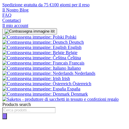
Spedizione gratuita da 75 €
100 giorni per il reso
Il Nostro Blog
FAQ
Contattaci
Il mio account
it
Polski
Deutsch
English
Belgie
Čeština
Français
Italiano
Nederlands
Irish
Österreich
España
Denmark
Products search