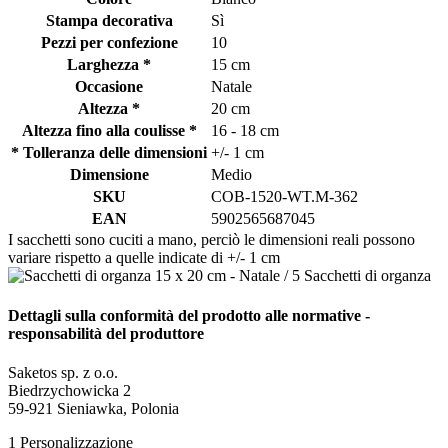
Stampa decorativa
Sì
Pezzi per confezione
10
Larghezza *
15 cm
Occasione
Natale
Altezza *
20 cm
Altezza fino alla coulisse *
16 - 18 cm
* Tolleranza delle dimensioni
+/- 1 cm
Dimensione
Medio
SKU
COB-1520-WT.M-362
EAN
5902565687045
I sacchetti sono cuciti a mano, perciò le dimensioni reali possono
variare rispetto a quelle indicate di +/- 1 cm
Dettagli sulla conformità del prodotto alle normative -
responsabilità del produttore
Saketos sp. z o.o.
Biedrzychowicka 2
59-921 Sieniawka, Polonia
1
Personalizzazione