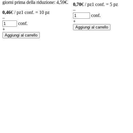
giorni prima della riduzione:
4,59
€
.
0,70
€ / pz
1 conf. = 5 pz
–
0,46
€ / pz
1 conf. = 10 pz
conf.
–
+
conf.
Aggiungi al carrello
+
Aggiungi al carrello