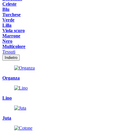
Celeste
Blu
Turchese
Verde
Lilla
Viola scuro
Marrone
Nero
Multicolore
Tessuti
Indietro
Organza
Lino
Juta