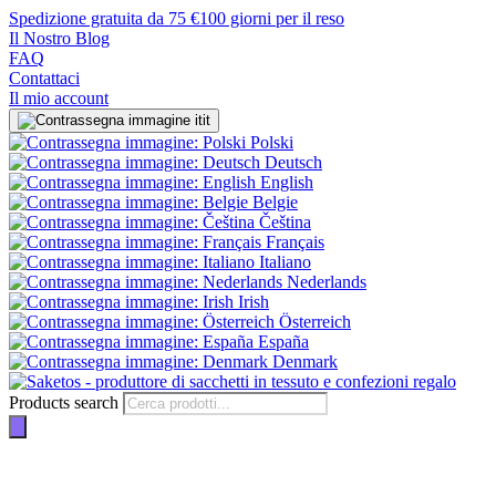
Spedizione gratuita da 75 €
100 giorni per il reso
Il Nostro Blog
FAQ
Contattaci
Il mio account
it
Polski
Deutsch
English
Belgie
Čeština
Français
Italiano
Nederlands
Irish
Österreich
España
Denmark
Products search