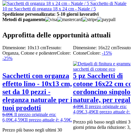
10 pz Sacchetti di organza 18 x 24 cm - Natale / 5
Spedizione personalizzata: 5-10 giorni lavorativi
Metodi di pagamento
Approfitta delle opportunità attuali
Dimensione: 10x13 cm
Tessuto:
Dimensione: 16x22 cm
Tessuto:
Organza, Cotone e poliestere
Colore:
Cotone
Colore:
-15%
-25%
Sacchetti con organza
5 pz Sacchetti di
effetto lino - 10x13 cm,
cotone 16x22 cm co
set da 10 pezzi -
cordoncino singolo 
eleganza naturale per i
naturale, per regali
tuoi prodotti
4,09
€
Il prezzo originale era:
4,09€.
3,49
€
Il prezzo attuale è: 
6,09
€
Il prezzo originale era:
6,09€.
4,59
€
Il prezzo attuale è: 4,59€.
Prezzo più basso negli ultimi 30
giorni prima della riduzione:
3,
Prezzo più basso negli ultimi 30