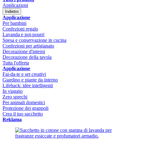
Applicazioni
Indietro
Applicazione
Per bambini
Confezioni regalo
Lavanda e pot-pourri
Spesa e conservazione in cucina
Confezioni per artigianato
Decorazione d'interni
Decorazione della tavola
Tutta l'offerta
Applicazione
Fai-da-te e set creativi
Giardino e piante da interno
Lifehack: idee intelligenti
In viaggio
Zero sprechi
Per animali domestici
Protezione dei grappoli
Crea il tuo sacchetto
Reklama