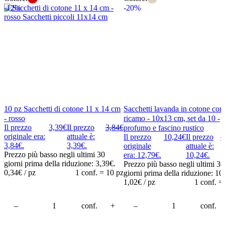
-12%
-20%
10 pz Sacchetti di cotone 11 x 14 cm
Sacchetti lavanda in cotone con
- rosso
ricamo - 10x13 cm, set da 10 -
Il prezzo
3,39
€
Il prezzo
3,84
€
profumo e fascino rustico
originale era:
attuale è:
Il prezzo
10,24
€
Il prezzo
1
3,84€.
3,39€.
originale
attuale è:
Prezzo più basso negli ultimi 30
era: 12,79€.
10,24€.
giorni prima della riduzione:
3,39
€
.
Prezzo più basso negli ultimi 30
0,34
€ / pz
1 conf. = 10 pz
giorni prima della riduzione:
10
1,02
€ / pz
1 conf. =
carrello
–
Aggiungi al carrello
conf.
+
–
Aggiung
conf.