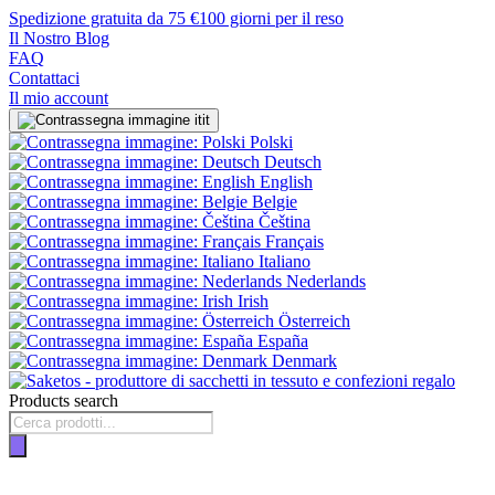
Spedizione gratuita da 75 €
100 giorni per il reso
Il Nostro Blog
FAQ
Contattaci
Il mio account
it
Polski
Deutsch
English
Belgie
Čeština
Français
Italiano
Nederlands
Irish
Österreich
España
Denmark
Products search