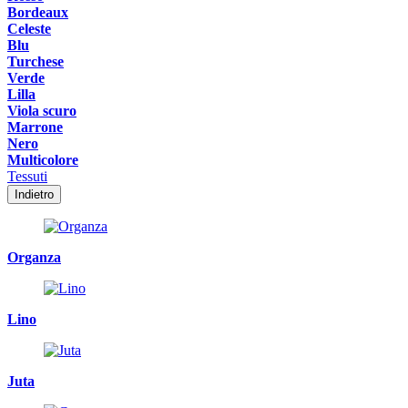
Bordeaux
Celeste
Blu
Turchese
Verde
Lilla
Viola scuro
Marrone
Nero
Multicolore
Tessuti
Indietro
Organza
Lino
Juta