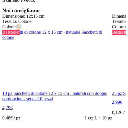
Il carrello è vuoto.
Noi consigliamo
Dimensione: 12x15 cm
Dimensi
Tessuto: Cotone
Tessuto:
Colore:
Colore:
Bestseller
Bestselle
10 pz Sacchetti di cotone 12 x 15 cm - naturali con doppio
25 pz Sa
cordoncino - set da 10 pezzi
2,99
€
4,79
€
0,12
€ / 
0,48
€ / pz
1 conf. = 10 pz