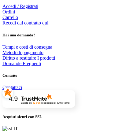
Accedi / Registrati
Ordini
Carrello
Recedi dal contratto qui
Hai una domanda?
Tempi e costi di consegna
Metodi di pagamento
Diritto a restituire I prodotti
Domande Frequenti
Contatto
Contattaci
4.9
Basato su
12 956
recensioni
di tutti i tempi
Acquisti sicuri con SSL