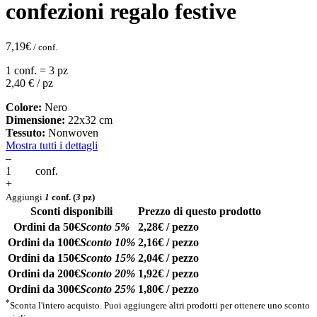
confezioni regalo festive
7,19
€
/ conf.
1 conf. = 3 pz
2,40
€ / pz
Colore:
Nero
Dimensione:
22x32 cm
Tessuto:
Nonwoven
Mostra tutti i dettagli
–
conf.
+
Aggiungi
1
conf.
(
3
pz)
Sconti disponibili
Prezzo di questo prodotto
Ordini da 50€
Sconto 5%
2,28€ / pezzo
Ordini da 100€
Sconto 10%
2,16€ / pezzo
Ordini da 150€
Sconto 15%
2,04€ / pezzo
Ordini da 200€
Sconto 20%
1,92€ / pezzo
Ordini da 300€
Sconto 25%
1,80€ / pezzo
*
Sconta l'intero acquisto. Puoi aggiungere altri prodotti per ottenere uno sconto