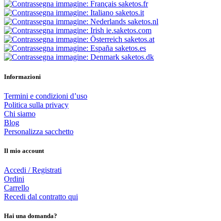
saketos.fr
saketos.it
saketos.nl
ie.saketos.com
saketos.at
saketos.es
saketos.dk
Informazioni
Termini e condizioni d’uso
Politica sulla privacy
Chi siamo
Blog
Personalizza sacchetto
Il mio account
Accedi / Registrati
Ordini
Carrello
Recedi dal contratto qui
Hai una domanda?