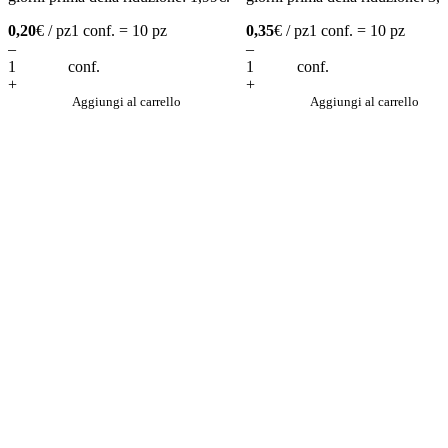
0,20
€ / pz
1 conf. = 10 pz
0,35
€ / pz
1 conf. = 10 pz
–
–
conf.
conf.
+
+
Aggiungi al carrello
Aggiungi al carrello