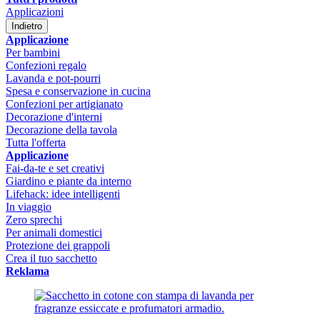
Applicazioni
Indietro
Applicazione
Per bambini
Confezioni regalo
Lavanda e pot-pourri
Spesa e conservazione in cucina
Confezioni per artigianato
Decorazione d'interni
Decorazione della tavola
Tutta l'offerta
Applicazione
Fai-da-te e set creativi
Giardino e piante da interno
Lifehack: idee intelligenti
In viaggio
Zero sprechi
Per animali domestici
Protezione dei grappoli
Crea il tuo sacchetto
Reklama