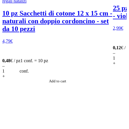
25 pz
10 pz Sacchetti di cotone 12 x 15 cm -
- viol
naturali con doppio cordoncino - set
da 10 pezzi
2,99
€
4,79
€
0,12
€ / 
–
0,48
€ / pz
1 conf. = 10 pz
+
–
conf.
+
Add to cart