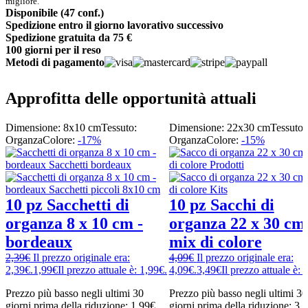
migliore.
Disponibile (47 conf.)
Spedizione entro il giorno lavorativo successivo
Spedizione gratuita da 75 €
100 giorni per il reso
Metodi di pagamento
Approfitta delle opportunità attuali
Dimensione: 8x10 cm
Tessuto:
Dimensione: 22x30 cm
Tessuto:
Organza
Colore:
-17%
Organza
Colore:
-15%
10 pz Sacchetti di
10 pz Sacchi di
organza 8 x 10 cm -
organza 22 x 30 cm 
bordeaux
mix di colore
2,39
€
Il prezzo originale era:
4,09
€
Il prezzo originale era:
2,39€.
1,99
€
Il prezzo attuale è: 1,99€.
4,09€.
3,49
€
Il prezzo attuale è: 
Prezzo più basso negli ultimi 30
Prezzo più basso negli ultimi 30
giorni prima della riduzione:
1,99
€
.
giorni prima della riduzione:
3,