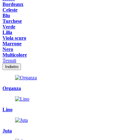
Bordeaux
Celeste
Blu
Turchese
Verde
Lilla
Viola scuro
Marrone
Nero
Multicolore
Tessuti
Indietro
Organza
Lino
Juta