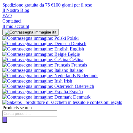
Spedizione gratuita da 75 €
100 giorni per il reso
Il Nostro Blog
FAQ
Contattaci
Il mio account
it
Polski
Deutsch
English
Belgie
Čeština
Français
Italiano
Nederlands
Irish
Österreich
España
Denmark
Products search