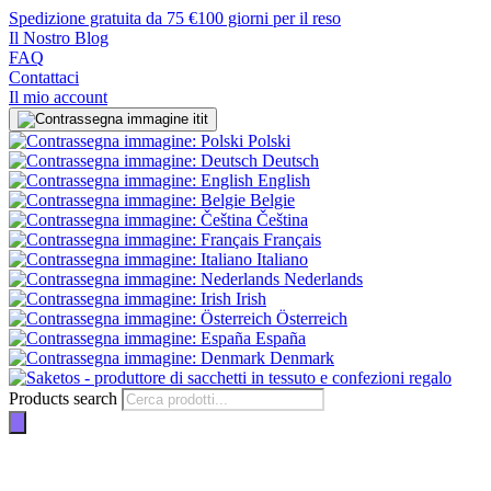
Spedizione gratuita da 75 €
100 giorni per il reso
Il Nostro Blog
FAQ
Contattaci
Il mio account
it
Polski
Deutsch
English
Belgie
Čeština
Français
Italiano
Nederlands
Irish
Österreich
España
Denmark
Products search