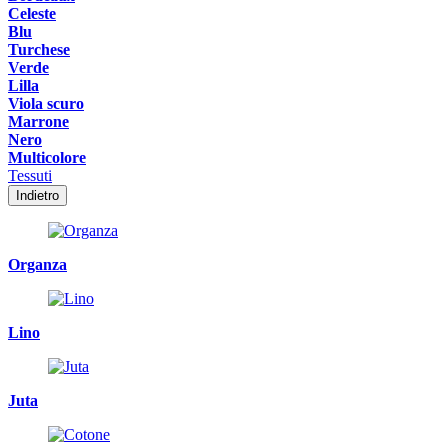
Celeste
Blu
Turchese
Verde
Lilla
Viola scuro
Marrone
Nero
Multicolore
Tessuti
Indietro
Organza
Lino
Juta