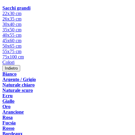
Sacchi grandi
22x30 cm
26x35 cm
30x40 cm
35x50 cm
40x55 cm
45x60 cm
50x65 cm
55x75 cm
75x100 cm
Colori
Indietro
Bianco
Argento / Grigio
Naturale chiaro
Naturale scuro
Ecru
Giallo
Oro
Arancione
Rosa
Fucsia
Rosso
Bordeaux