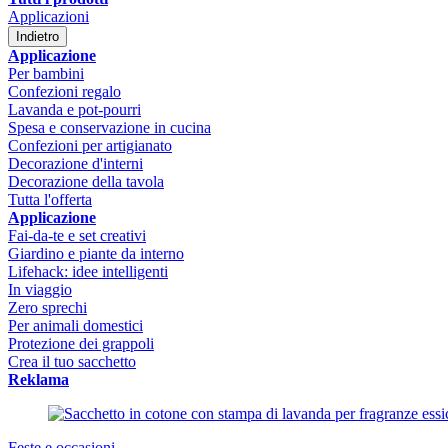
Applicazioni
Indietro
Applicazione
Per bambini
Confezioni regalo
Lavanda e pot-pourri
Spesa e conservazione in cucina
Confezioni per artigianato
Decorazione d'interni
Decorazione della tavola
Tutta l'offerta
Applicazione
Fai-da-te e set creativi
Giardino e piante da interno
Lifehack: idee intelligenti
In viaggio
Zero sprechi
Per animali domestici
Protezione dei grappoli
Crea il tuo sacchetto
Reklama
Feste e occasioni