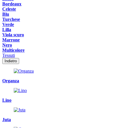
Bordeaux
Celeste
Blu
Turchese
Verde
Lilla
Viola scuro
Marrone
Nero
Multicolore
Tessuti
Indietro
Organza
Lino
Juta