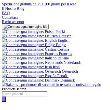
Spedizione gratuita da 75 €
100 giorni per il reso
Il Nostro Blog
FAQ
Contattaci
Il mio account
it
Polski
Deutsch
English
Belgie
Čeština
Français
Italiano
Nederlands
Irish
Österreich
España
Denmark
Products search