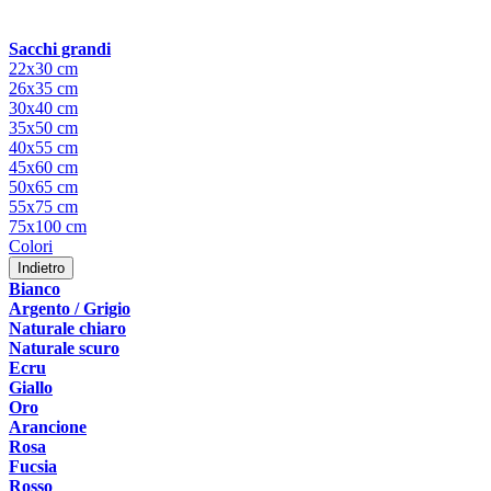
Sacchi grandi
22x30 cm
26x35 cm
30x40 cm
35x50 cm
40x55 cm
45x60 cm
50x65 cm
55x75 cm
75x100 cm
Colori
Indietro
Bianco
Argento / Grigio
Naturale chiaro
Naturale scuro
Ecru
Giallo
Oro
Arancione
Rosa
Fucsia
Rosso