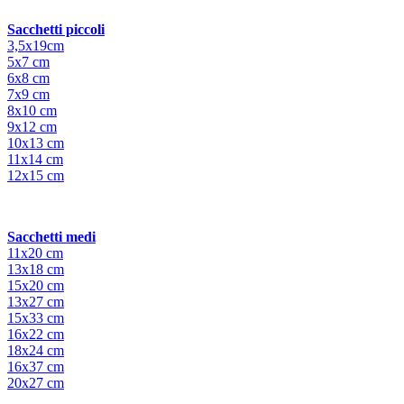
Sacchetti piccoli
3,5x19cm
5x7 cm
6x8 cm
7x9 cm
8x10 cm
9x12 cm
10x13 cm
11x14 cm
12x15 cm
Sacchetti medi
11x20 cm
13x18 cm
15x20 cm
13x27 cm
15x33 cm
16x22 cm
18x24 cm
16x37 cm
20x27 cm