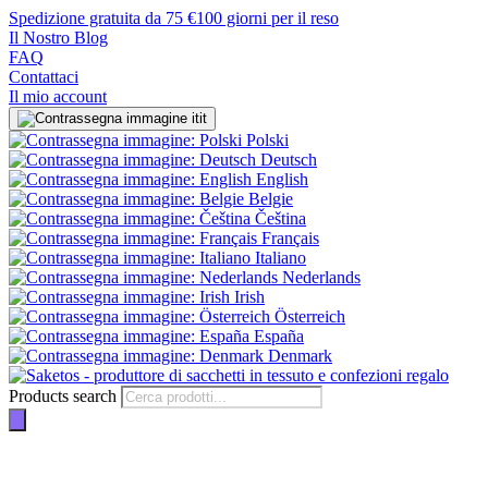
Spedizione gratuita da 75 €
100 giorni per il reso
Il Nostro Blog
FAQ
Contattaci
Il mio account
it
Polski
Deutsch
English
Belgie
Čeština
Français
Italiano
Nederlands
Irish
Österreich
España
Denmark
Products search