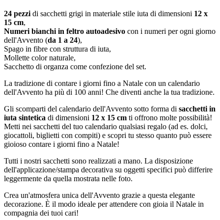
24 pezzi
di sacchetti grigi in materiale stile iuta di dimensioni
12 x
15 cm
,
Numeri bianchi in feltro autoadesivo
con i numeri per ogni giorno
dell'Avvento (
da 1 a 24
),
Spago in fibre con struttura di iuta,
Mollette color naturale,
Sacchetto di organza come confezione del set.
La tradizione di contare i giorni fino a Natale con un calendario
dell'Avvento ha più di 100 anni! Che diventi anche la tua tradizione.
Gli scomparti del calendario dell'Avvento sotto forma di
sacchetti in
iuta sintetica
di dimensioni
12 x 15 cm
ti offrono molte possibilità!
Metti nei sacchetti del tuo calendario qualsiasi regalo (ad es. dolci,
giocattoli, biglietti con compiti) e scopri tu stesso quanto può essere
gioioso contare i giorni fino a Natale!
Tutti i nostri sacchetti sono realizzati a mano. La disposizione
dell'applicazione/stampa decorativa su oggetti specifici può differire
leggermente da quella mostrata nelle foto.
Crea un'atmosfera unica dell'Avvento grazie a questa elegante
decorazione. È il modo ideale per attendere con gioia il Natale in
compagnia dei tuoi cari!