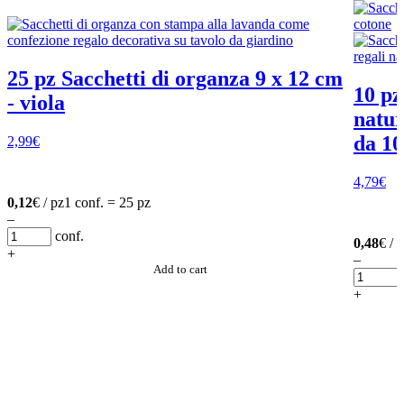
25 pz Sacchetti di organza 9 x 12 cm
10 pz
- viola
natur
da 10
2,99
€
4,79
€
0,12
€ / pz
1 conf. = 25 pz
–
conf.
0,48
€ / 
+
–
Add to cart
+