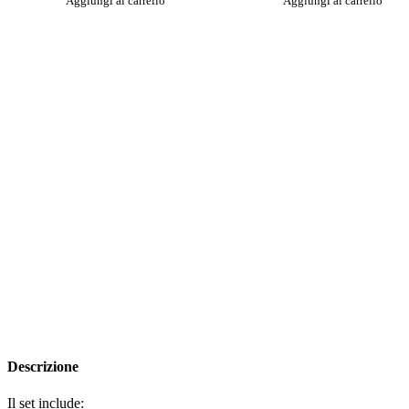
Aggiungi al carrello
Aggiungi al carrello
Descrizione
Il set include: