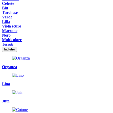
Celeste
Blu
Turchese
Verde
Lilla
Viola scuro
Marrone
Nero
Multicolore
Tessuti
Indietro
Organza
Lino
Juta