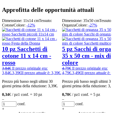
Approfitta delle opportunità attuali
Dimensione: 11x14 cm
Tessuto:
Dimensione: 35x50 cm
Tessuto:
Cotone
Colore:
-12%
Organza
Colore:
-27%
10 pz Sacchetti di
5 pz Sacchi di orga
cotone 11 x 14 cm -
35 x 50 cm - mix di
rosso
colore
3,84
€
Il prezzo originale era:
4,79
€
Il prezzo originale era:
3,84€.
3,39
€
Il prezzo attuale è: 3,39€.
4,79€.
3,49
€
Il prezzo attuale è: 
Prezzo più basso negli ultimi 30
Prezzo più basso negli ultimi 30
giorni prima della riduzione:
3,39
€
.
giorni prima della riduzione:
3,
0,34
€ / pz
1 conf. = 10 pz
0,70
€ / pz
1 conf. = 5 pz
–
–
conf.
conf.
+
+