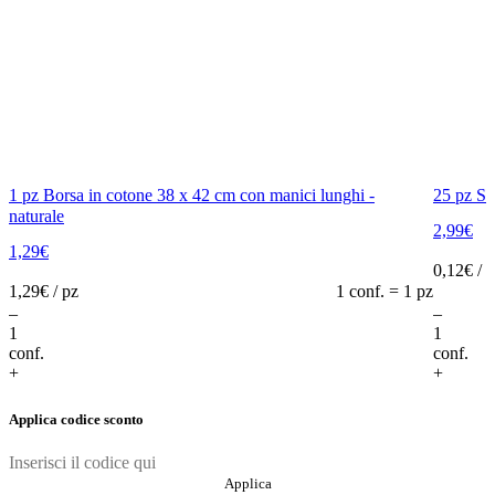
1 pz Borsa in cotone 38 x 42 cm con manici lunghi -
25 pz Sa
naturale
2,99
€
1,29
€
0,12
€ / 
1,29
€ / pz
1 conf. = 1 pz
–
–
Add to cart
conf.
conf.
+
+
Applica codice sconto
Applica