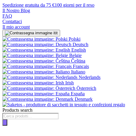
Spedizione gratuita da 75 €
100 giorni per il reso
Il Nostro Blog
FAQ
Contattaci
Il mio account
it
Polski
Deutsch
English
Belgie
Čeština
Français
Italiano
Nederlands
Irish
Österreich
España
Denmark
Products search