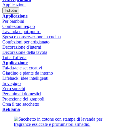
Applicazioni
Indietro
Applicazione
Per bambini
Confezioni regalo
Lavanda e pot-pourri
Spesa e conservazione in cucina
Confezioni per artigianato
Decorazione d'interni
Decorazione della tavola
Tutta l'offerta
Applicazione
Fai-da-te e set creativi
Giardino e piante da interno
Lifehack: idee intelligenti
In viaggio
Zero sprechi
Per animali domestici
Protezione dei grappoli
Crea il tuo sacchetto
Reklama