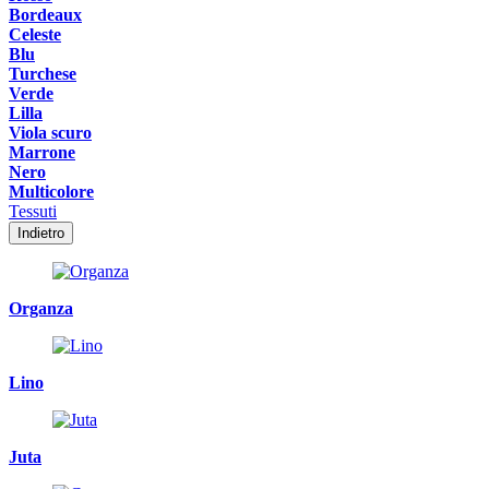
Bordeaux
Celeste
Blu
Turchese
Verde
Lilla
Viola scuro
Marrone
Nero
Multicolore
Tessuti
Indietro
Organza
Lino
Juta