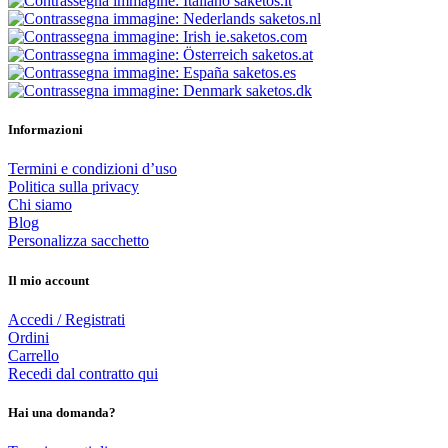
saketos.it
saketos.nl
ie.saketos.com
saketos.at
saketos.es
saketos.dk
Informazioni
Termini e condizioni d’uso
Politica sulla privacy
Chi siamo
Blog
Personalizza sacchetto
Il mio account
Accedi / Registrati
Ordini
Carrello
Recedi dal contratto qui
Hai una domanda?