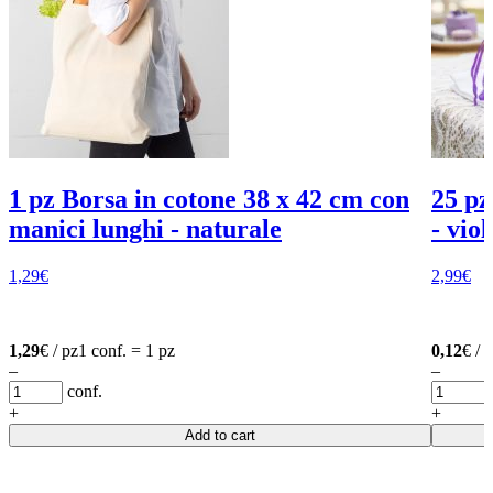
1 pz Borsa in cotone 38 x 42 cm con
25 pz
manici lunghi - naturale
- viol
1,29
€
2,99
€
1,29
€ / pz
1 conf. = 1 pz
0,12
€ / 
–
–
conf.
+
+
Add to cart