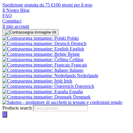
Spedizione gratuita da 75 €
100 giorni per il reso
Il Nostro Blog
FAQ
Contattaci
Il mio account
it
Polski
Deutsch
English
Belgie
Čeština
Français
Italiano
Nederlands
Irish
Österreich
España
Denmark
Products search