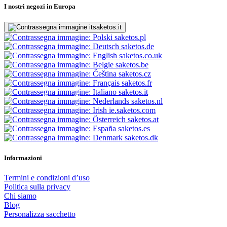
I nostri negozi in Europa
saketos.it
saketos.pl
saketos.de
saketos.co.uk
saketos.be
saketos.cz
saketos.fr
saketos.it
saketos.nl
ie.saketos.com
saketos.at
saketos.es
saketos.dk
Informazioni
Termini e condizioni d’uso
Politica sulla privacy
Chi siamo
Blog
Personalizza sacchetto