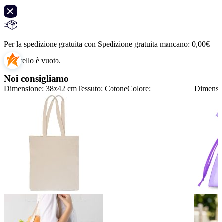
Per la spedizione gratuita con Spedizione gratuita mancano:
0,00
€
Il carrello è vuoto.
Noi consigliamo
Dimensione: 38x42 cm
Tessuto: Cotone
Colore:
Dimensi