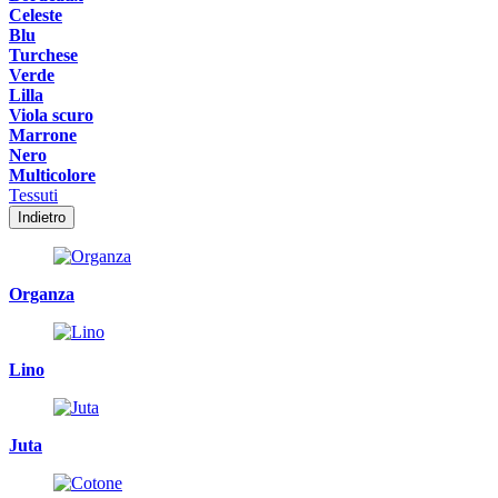
Celeste
Blu
Turchese
Verde
Lilla
Viola scuro
Marrone
Nero
Multicolore
Tessuti
Indietro
Organza
Lino
Juta